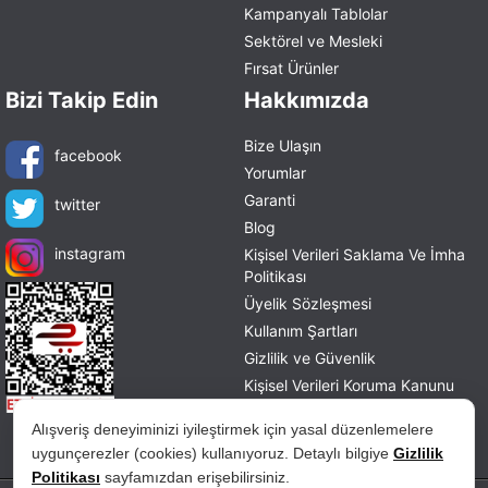
Kampanyalı Tablolar
Sektörel ve Mesleki
Fırsat Ürünler
Bizi Takip Edin
Hakkımızda
Bize Ulaşın
facebook
Yorumlar
Garanti
twitter
Blog
instagram
Kişisel Verileri Saklama Ve İmha
Politikası
Üyelik Sözleşmesi
Kullanım Şartları
Gizlilik ve Güvenlik
Kişisel Verileri Koruma Kanunu
Mesafeli Satış Sözleşmesi
Alışveriş deneyiminizi iyileştirmek için yasal düzenlemelere
İade ve Değişim Politikası
uygunçerezler (cookies) kullanıyoruz. Detaylı bilgiye
Gizlilik
Politikası
sayfamızdan erişebilirsiniz.