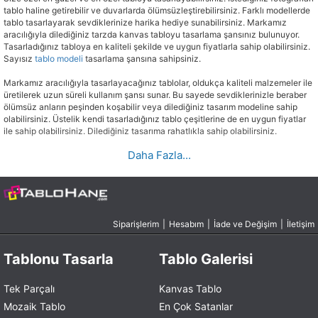
tablo haline getirebilir ve duvarlarda ölümsüzleştirebilirsiniz. Farklı modellerde
tablo tasarlayarak sevdiklerinize harika hediye sunabilirsiniz. Markamız
aracılığıyla dilediğiniz tarzda kanvas tabloyu tasarlama şansınız bulunuyor.
Tasarladığınız tabloya en kaliteli şekilde ve uygun fiyatlarla sahip olabilirsiniz.
Sayısız
tablo modeli
tasarlama şansına sahipsiniz.
Markamız aracılığıyla tasarlayacağınız tablolar, oldukça kaliteli malzemeler ile
üretilerek uzun süreli kullanım şansı sunar. Bu sayede sevdiklerinizle beraber
ölümsüz anların peşinden koşabilir veya dilediğiniz tasarım modeline sahip
olabilirsiniz. Üstelik kendi tasarladığınız tablo çeşitlerine de en uygun fiyatlar
ile sahip olabilirsiniz. Dilediğiniz tasarıma rahatlıkla sahip olabilirsiniz.
Daha Fazla...
Özel Günler İçin Tablo Tasarla
Sevdiklerinizin özel günlerinde unutulmaz bir hediye vermek istiyorsanız tablo
tasarlayabilirsiniz. Tasarladığınız tablolara sevdiklerinizle ilgili anılar ve
resimler ekleyebilir, yaşadığınız tüm anları ölümsüz hale getirebilirsiniz.
İzlediğiniz filmlerden
sinema tabloları
ya da
anime tabloları
da
Siparişlerim
|
Hesabım
|
İade ve Değişim
|
İletişim
oluşturabilirsiniz. İstediğiniz modelde ve çeşitte tabloyu tasarlayabilir ve harika
bir görünüm elde edebilirsiniz. Yaşadığınız güzen anları tablo haline getirerek
Tablonu Tasarla
Tablo Galerisi
ölümsüzleştirebilirsiniz.
Özel günler için yapılacak en güzel hediye çeşitleri arasında bulunan tablo
tasarlamak, gün geçtikçe insanların yoğun bir şekilde tercih ettiği hediyeleşme
Tek Parçalı
Kanvas Tablo
çeşitleri arasında yer almaktadır. Herhangi bir resmi veya anıyı tablo haline
Mozaik Tablo
En Çok Satanlar
getirebilir ve duvarlarınızı anılarınızla süsleyebilirsiniz. Sizler için özel olarak