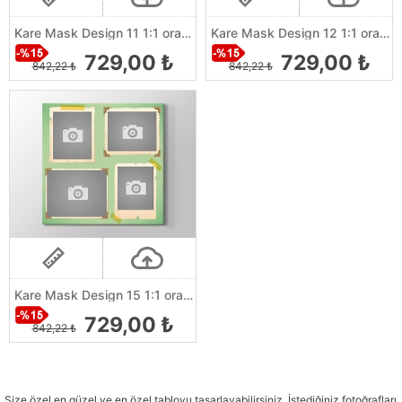
Kare Mask Design 11 1:1 orantılı
Kare Mask Design 12 1:1 orantılı
729,00 ₺
729,00 ₺
842,22 ₺
842,22 ₺
Kare Mask Design 15 1:1 orantılı
729,00 ₺
842,22 ₺
Size özel en güzel ve en özel tabloyu tasarlayabilirsiniz. İstediğiniz fotoğrafları