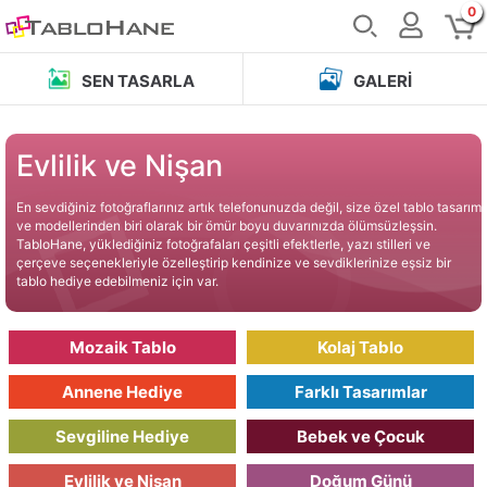
0
SEN TASARLA
GALERI
Evlilik ve Nişan
En sevdiğiniz fotoğraflarınız artık telefonunuzda değil, size özel tablo tasarım
ve modellerinden biri olarak bir ömür boyu duvarınızda ölümsüzleşsin.
TabloHane, yüklediğiniz fotoğrafaları çeşitli efektlerle, yazı stilleri ve
çerçeve seçenekleriyle özelleştirip kendinize ve sevdiklerinize eşsiz bir
tablo hediye edebilmeniz için var.
Mozaik Tablo
Kolaj Tablo
Annene Hediye
Farklı Tasarımlar
Sevgiline Hediye
Bebek ve Çocuk
Evlilik ve Nişan
Doğum Günü