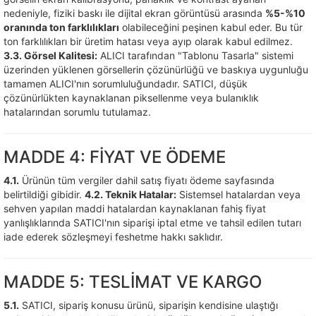
nedeniyle, fiziki baskı ile dijital ekran görüntüsü arasında
%5-%10
oranında ton farklılıkları
olabileceğini peşinen kabul eder. Bu tür
ton farklılıkları bir üretim hatası veya ayıp olarak kabul edilmez.
3.3. Görsel Kalitesi:
ALICI tarafından "Tablonu Tasarla" sistemi
üzerinden yüklenen görsellerin çözünürlüğü ve baskıya uygunluğu
tamamen ALICI'nın sorumluluğundadır. SATICI, düşük
çözünürlükten kaynaklanan piksellenme veya bulanıklık
hatalarından sorumlu tutulamaz.
MADDE 4: FİYAT VE ÖDEME
4.1.
Ürünün tüm vergiler dahil satış fiyatı ödeme sayfasında
belirtildiği gibidir.
4.2. Teknik Hatalar:
Sistemsel hatalardan veya
sehven yapılan maddi hatalardan kaynaklanan fahiş fiyat
yanlışlıklarında SATICI'nın siparişi iptal etme ve tahsil edilen tutarı
iade ederek sözleşmeyi feshetme hakkı saklıdır.
MADDE 5: TESLİMAT VE KARGO
5.1.
SATICI, sipariş konusu ürünü, siparişin kendisine ulaştığı