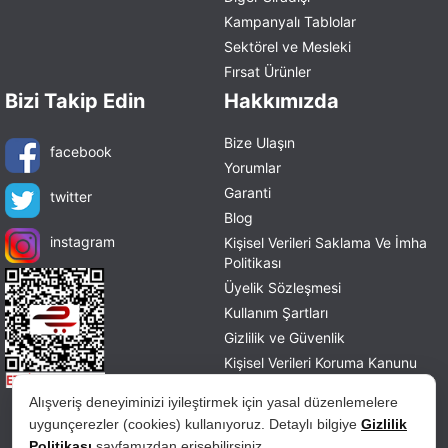
Kampanyalı Tablolar
Sektörel ve Mesleki
Fırsat Ürünler
Bizi Takip Edin
Hakkımızda
Bize Ulaşın
facebook
Yorumlar
Garanti
twitter
Blog
instagram
Kişisel Verileri Saklama Ve İmha
Politikası
Üyelik Sözleşmesi
Kullanım Şartları
Gizlilik ve Güvenlik
Kişisel Verileri Koruma Kanunu
Mesafeli Satış Sözleşmesi
Alışveriş deneyiminizi iyileştirmek için yasal düzenlemelere
İade ve Değişim Politikası
uygunçerezler (cookies) kullanıyoruz. Detaylı bilgiye
Gizlilik
Politikası
sayfamızdan erişebilirsiniz.