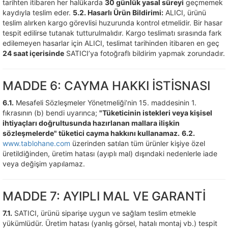
tarihten itibaren her halükarda
30 günlük yasal süreyi
geçmemek
kaydıyla teslim eder.
5.2. Hasarlı Ürün Bildirimi:
ALICI, ürünü
teslim alırken kargo görevlisi huzurunda kontrol etmelidir. Bir hasar
tespit edilirse tutanak tutturulmalıdır. Kargo teslimatı sırasında fark
edilemeyen hasarlar için ALICI, teslimat tarihinden itibaren en geç
24 saat içerisinde
SATICI’ya fotoğraflı bildirim yapmak zorundadır.
MADDE 6: CAYMA HAKKI İSTİSNASI
6.1.
Mesafeli Sözleşmeler Yönetmeliği’nin 15. maddesinin 1.
fıkrasının (b) bendi uyarınca;
"Tüketicinin istekleri veya kişisel
ihtiyaçları doğrultusunda hazırlanan mallara ilişkin
sözleşmelerde" tüketici cayma hakkını kullanamaz.
6.2.
www.tablohane.com
üzerinden satılan tüm ürünler kişiye özel
üretildiğinden, üretim hatası (ayıplı mal) dışındaki nedenlerle iade
veya değişim yapılamaz.
MADDE 7: AYIPLI MAL VE GARANTİ
7.1.
SATICI, ürünü siparişe uygun ve sağlam teslim etmekle
yükümlüdür. Üretim hatası (yanlış görsel, hatalı montaj vb.) tespit