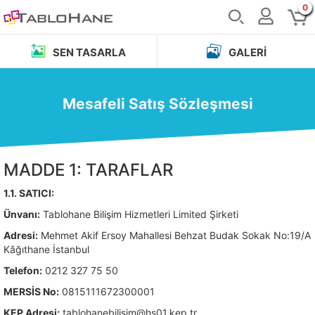
0
SEN TASARLA
GALERI
Mesafeli Satış Sözleşmesi
MADDE 1: TARAFLAR
1.1. SATICI:
Ünvanı:
Tablohane Bilişim Hizmetleri Limited Şirketi
Adresi:
Mehmet Akif Ersoy Mahallesi Behzat Budak Sokak No:19/A
Kâğıthane İstanbul
Telefon:
0212 327 75 50
MERSİS No:
0815111672300001
KEP Adresi:
tablohanebilisim@hs01.kep.tr