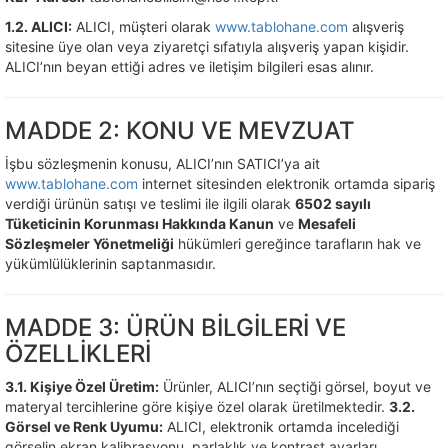
1.2. ALICI:
ALICI, müşteri olarak
www.tablohane.com
alışveriş
sitesine üye olan veya ziyaretçi sıfatıyla alışveriş yapan kişidir.
ALICI’nın beyan ettiği adres ve iletişim bilgileri esas alınır.
MADDE 2: KONU VE MEVZUAT
İşbu sözleşmenin konusu, ALICI’nın SATICI’ya ait
www.tablohane.com
internet sitesinden elektronik ortamda sipariş
verdiği ürünün satışı ve teslimi ile ilgili olarak
6502 sayılı
Tüketicinin Korunması Hakkında Kanun
ve
Mesafeli
Sözleşmeler Yönetmeliği
hükümleri gereğince tarafların hak ve
yükümlülüklerinin saptanmasıdır.
MADDE 3: ÜRÜN BİLGİLERİ VE
ÖZELLİKLERİ
3.1. Kişiye Özel Üretim:
Ürünler, ALICI’nın seçtiği görsel, boyut ve
materyal tercihlerine göre kişiye özel olarak üretilmektedir.
3.2.
Görsel ve Renk Uyumu:
ALICI, elektronik ortamda incelediği
görselin ekran kalibrasyonu, parlaklık ve kontrast ayarları