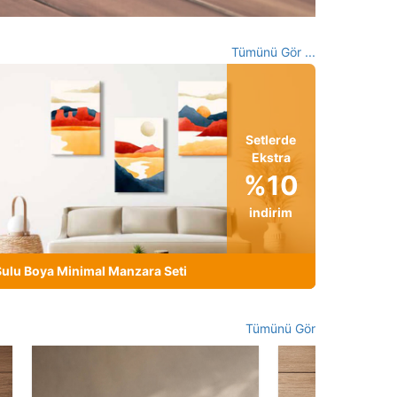
Tümünü Gör ...
Setlerde
Ekstra
%10
indirim
ulu Boya Minimal Manzara Seti
Tümünü Gör