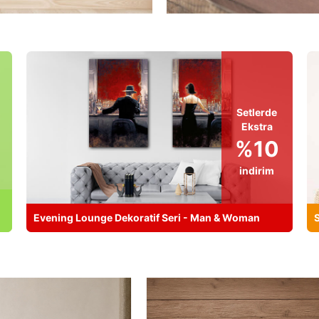
Setlerde
Ekstra
%10
indirim
Evening Lounge Dekoratif Seri - Man & Woman
S