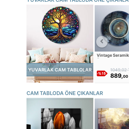
Vintage Seramik
Üzerinden Gri Y
Açılı Görünüm 
YUVARLAK CAM TABLOLAR
1049,02 
Tablosu
889,
00
CAM TABLODA ÖNE ÇIKANLAR