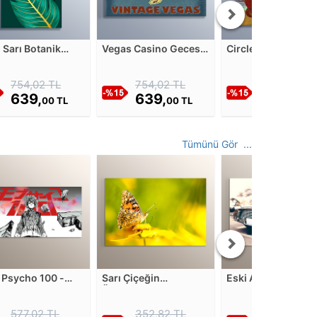
l Sarı Botanik
Vegas Casino Gecesi
Circle Dreams Ca
strasyon - 3 Cam
Vintage Poster Cam
Tablosu
osu
Tablosu
754,02 TL
754,02 TL
1013,62 TL
639,
639,
859,
00 TL
00 TL
00 TL
Tümünü Gör ...
Psycho 100 -
Sarı Çiçeğin
Eski Araba Serisi - 
l:100 Mdf
Üstündeki Kelebek
Mdf Tablosu
osu
Mdf Tablosu
577,02 TL
352,82 TL
352,82 TL