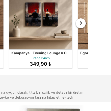
Kampanya - Evening Lounge & Cigar Bar - İki Tablo İndirimli Fiyata
Brent Lynch
349,90 ₺
349,
 uygun olarak, titiz bir işçilik ve detaylı bir üretim
er zevke ve dekorasyon tarzına hitap etmektedir.