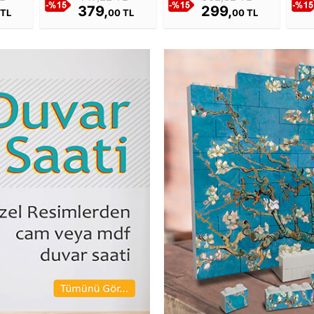
379,
299,
 TL
00 TL
00 TL