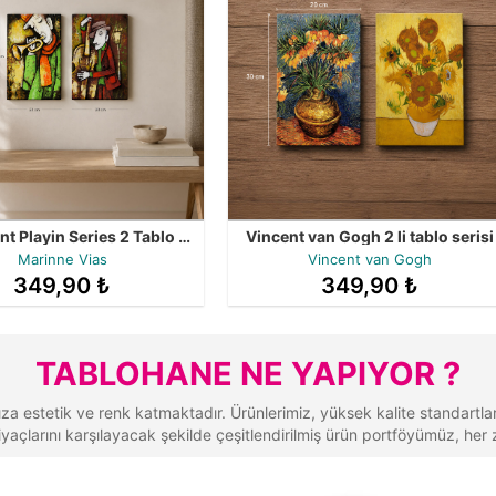
Instrument Playin Series 2 Tablo Bir Arada
Vincent van Gogh 2 li tablo serisi
Marinne Vias
Vincent van Gogh
349,90 ₺
349,90 ₺
TABLOHANE NE YAPIYOR ?
 estetik ve renk katmaktadır. Ürünlerimiz, yüksek kalite standartlarına
tiyaçlarını karşılayacak şekilde çeşitlendirilmiş ürün portföyümüz, h