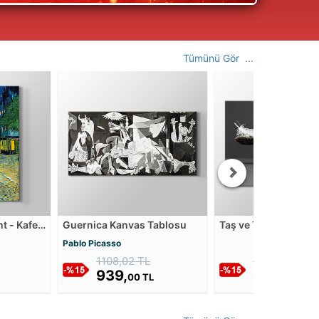
Tümünü Gör ...
ht - Kafe
Guernica Kanvas Tablosu
Taş ve Tüy Dengesi 
as
Tablosu
Pablo Picasso
1108,02 TL
588,82 TL
939,
499,
00 TL
00 TL