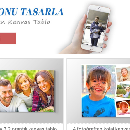
y 3:2 orantılı kanvas tablo
4 fotoğraftan kolaj kanva