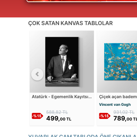
ÇOK SATAN KANVAS TABLOLAR
Atatürk - Egemenlik Kayıtsız
Çiçek açan badem
Şartsız Milletindir Kanvas
Kanvas Tablosu
Vincent van Gogh
Tablosu
588,82 TL
931,02 TL
499,
789,
00 TL
00 T
YUVARLAK CAM TABLODA ÖNE ÇIKANLA