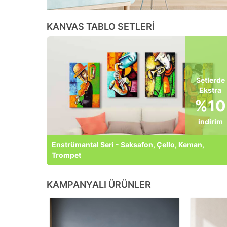
KANVAS TABLO SETLERİ
Setlerde
Ekstra
%10
indirim
Enstrümantal Seri - Saksafon, Çello, Keman,
Trompet
KAMPANYALI ÜRÜNLER