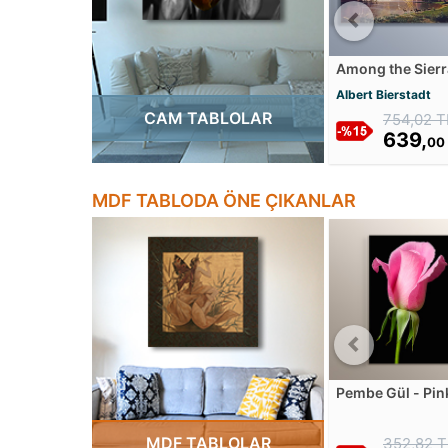
Among the Sierr
Nevada Mountai
Albert Bierstadt
Cam Tablosu
CAM TABLOLAR
754,02 T
639,
00
MDF TABLODA ÖNE ÇIKANLAR
Pembe Gül - Pin
Rose on Black M
Tablosu
MDF TABLOLAR
352,82 T