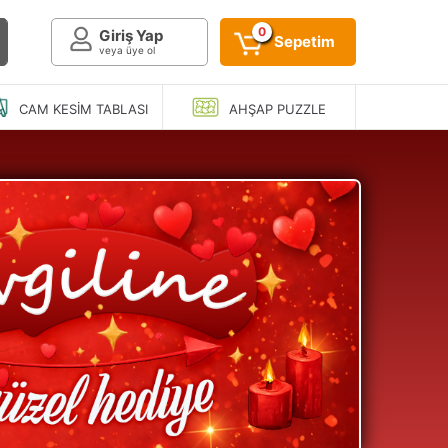
0
Giriş Yap
Sepetim
veya üye ol
CAM KESIM
TABLASI
AHŞAP
PUZZLE