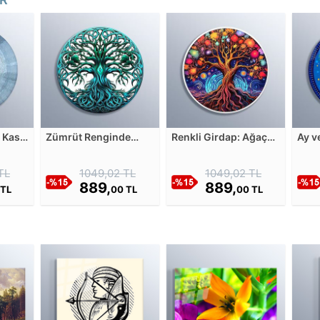
 Kase
Zümrüt Renginde
Renkli Girdap: Ağaç
Ay v
üksek
Yaşam Ağacı Sembolü
ile Dairenin Buluşması
Yaşa
Cam
Cam Tablosu
Cam Tablosu
Cam
TL
1049,02 TL
1049,02 TL
889,
889,
 TL
00 TL
00 TL