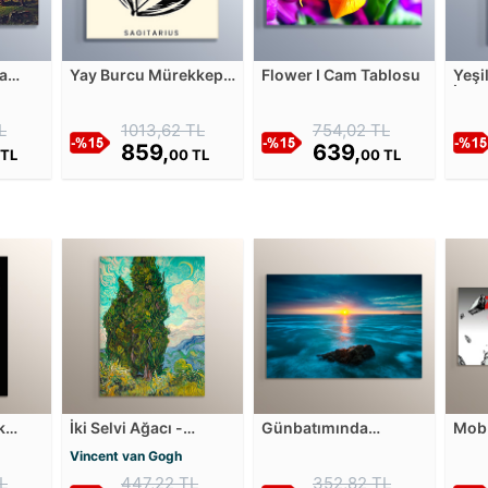
a
Yay Burcu Mürekkep
Flower I Cam Tablosu
Yeşi
ns
Desen - Astroloji Cam
İllü
Tablosu
Tabl
L
1013,62 TL
754,02 TL
859,
639,
 TL
00 TL
00 TL
k
İki Selvi Ağacı -
Günbatımında
Mob 
df
Cypresses Mdf
Okyanusun
Leve
Vincent van Gogh
Tablosu
Ortasındaki Kaya Mdf
Tabl
L
447,22 TL
352,82 TL
Tablosu