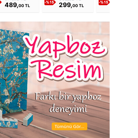
489,
299,
299,
00 TL
00 TL
00 TL