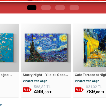
 ağacı
Starry Night - Yıldızlı Gece
Cafe Terrace at Nig
1889 Kanvas Tablosu
Terasta Gece Kanv
Vincent van Gogh
Vincent van Gogh
Tablosu
588,82 TL
931,02 TL
499,
789,
L
00 TL
00 TL
R