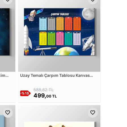
zim
Uzay Temalı Çarpım Tablosu Kanvas
Tablosu
588,82 TL
499,
00 TL