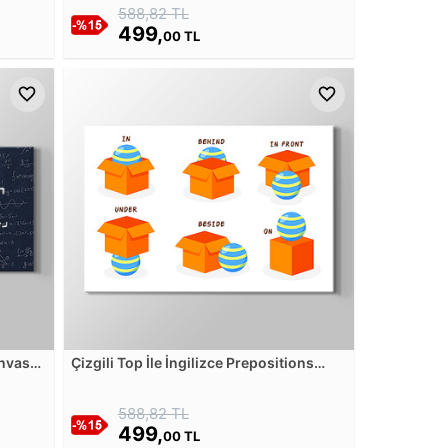
588,82 TL
499,
00 TL
anvas
Çizgili Top İle İngilizce Prepositions
(Edatlar) Kanvas Tablosu
588,82 TL
499,
00 TL