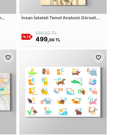
n
İnsan İskeleti Temel Anatomi Görseli
Retro Kanvas Tablosu
588,82 TL
499,
00 TL