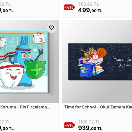
22 TL
588,82 TL
,
499,
00 TL
00 TL
 Koruma - Diş Fırçalama
Time for School - Okul Zamanı K
losu
Tablosu
22 TL
1108,02 TL
,
939,
00 TL
00 TL