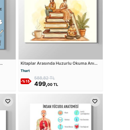
Kitaplar Arasında Huzurlu Okuma Anı
Kanvas Tablosu
Thart
588,82 TL
499,
00 TL