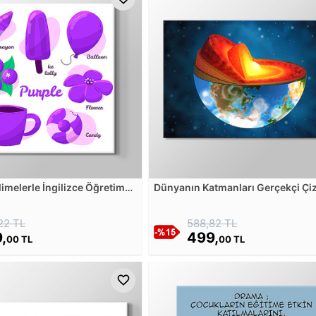
imelerle İngilizce Öğretim
Dünyanın Katmanları Gerçekçi Çi
Kanvas Tablosu
Kanvas Tablosu
22 TL
588,82 TL
,
499,
00 TL
00 TL