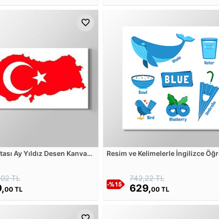
itası Ay Yıldız Desen Kanvas
Resim ve Kelimelerle İngilizce Öğ
Seti - Mavi 2 Kanvas Tablosu
,02 TL
742,22 TL
,
629,
00 TL
00 TL