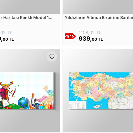
r Haritası Renkli Model 1
Yıldızların Altında Birbirine Sarıla
losu
Çocuklar Kanvas Tablosu
,02 TL
1108,02 TL
,
939,
00 TL
00 TL