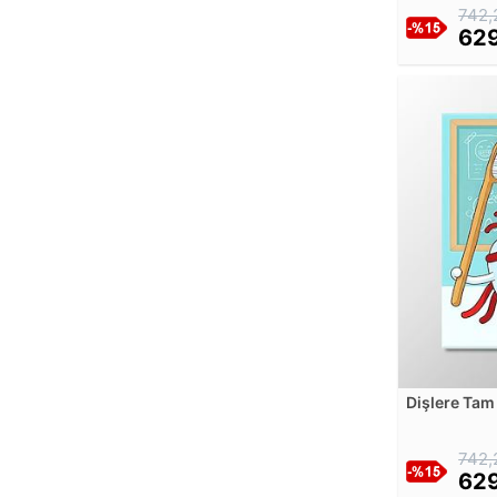
Amrita Sher-Gil
742,
629
Andreas Achenbach
Andrei Rublev
Andrew W. Warren
Andries Benedetti
Andy Warhol
Angelica Kauffman
Aniela Menkesowa
Anna Ancher
Anselm Feuerbach
Anthonis Leemans
Anthony van Dyck
Antoine Vollon
Anton Faistauer
Dişlere Tam
Anton Karinger
Kanvas Tab
Antonie De Favray
742,
Arnold Böcklin
629