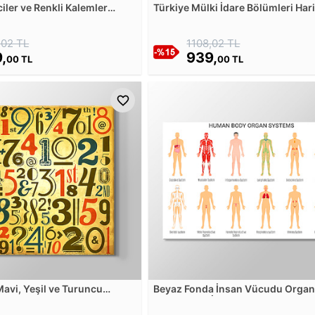
iler ve Renkli Kalemler
Türkiye Mülki İdare Bölümleri Hari
losu
Kanvas Tablosu
,02 TL
1108,02 TL
,
939,
00 TL
00 TL
Mavi, Yeşil ve Turuncu
Beyaz Fonda İnsan Vücudu Orga
anvas Tablosu
Sistemleri - İngilizce Kanvas Tab