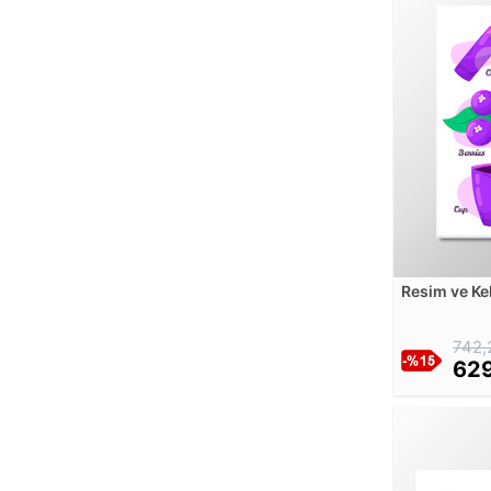
Caravaggio
Carel Fabritius
Carl Bloch
Carl K. M.
Carl Spitzweg
Carlo Bossoli
Carlo Crivelli
Caspar David Friedrich
Cassandre
Cesare Mariani
Resim ve Kel
Seti - Mor 
Charles Le Brun
Charles-Joseph Natoire
742,
629
Childe Hassam
Claude Monet
Dak
Daniel Mijtens
Dante Gabriel Rossetti