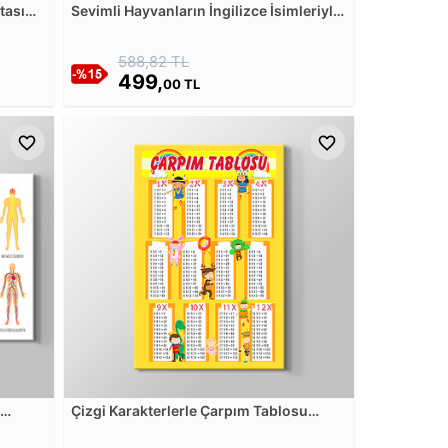
tası
Sevimli Hayvanların İngilizce İsimleriyle
Alfabe - 2 Kanvas Tablosu
588,82 TL
499,
00 TL
n
Çizgi Karakterlerle Çarpım Tablosu
losu
Kanvas Tablosu