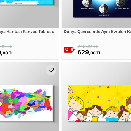
ya Haritası Kanvas Tablosu
Dünya Çevresinde Ayın Evreleri 
Tablosu
,02 TL
742,22 TL
,
629,
00 TL
00 TL