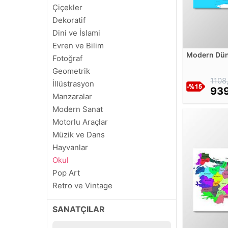
Çiçekler
Dekoratif
Dini ve İslami
Evren ve Bilim
Modern Dün
Fotoğraf
Geometrik
1108
İllüstrasyon
939
Manzaralar
Modern Sanat
Motorlu Araçlar
Müzik ve Dans
Hayvanlar
Okul
Pop Art
Retro ve Vintage
Soyut
SANATÇILAR
Sinema ve Ünlüler
Siyah Beyaz