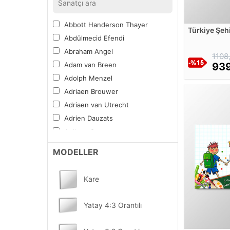
Şehirler
Spor
Abbott Handerson Thayer
Türkiye Şehi
Tipografi
Abdülmecid Efendi
Kanvas Tab
Yiyecek ve İçecek
Abraham Angel
1108
Vitray Desen
Adam van Breen
939
Mandala Boyama Tablosu
Adolph Menzel
Diğer Sıradışı
Adriaen Brouwer
Kampanyalı Tablolar
Adriaen van Utrecht
Sektörel ve Mesleki
Adrien Dauzats
YENİ
Fırsat Ürünler
Aelbert Cuyp
Aert van der Neer
MODELLER
Albert Bierstadt
Albert Bloch
Kare
Alberto Burri
Alberto Pasini
Yatay 4:3 Orantılı
Albrecht Altdorfer
Alexander Calder