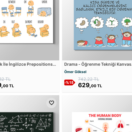
 İle İngilizce Prepositions
Drama - Öğrenme Tekniği Kanvas
anvas Tablosu
Tablosu
Ömer Göksel
82 TL
742,22 TL
,
629,
00 TL
00 TL