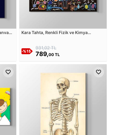
Kanvas
Kara Tahta, Renkli Fizik ve Kimya
Formülleri Kanvas Tablosu
931,02 TL
789,
00 TL