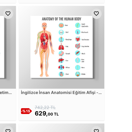
retim
İngilizce İnsan Anatomisi Eğitim Afişi -
Beyaz Kanvas Tablosu
742,22 TL
629,
00 TL