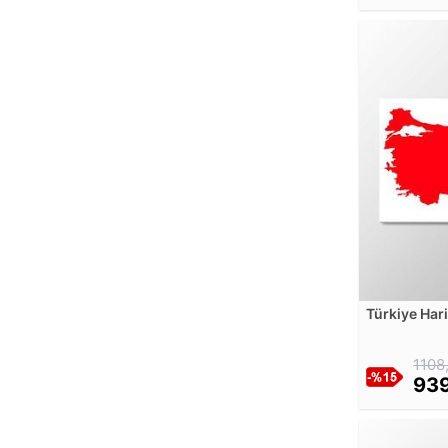
Artelli Stock
Artemisia Gentileschi
Arthur Kampf
Arthur Mathews
August Friedrich
August Macke
August Strindberg
Balthazar Nebot
Bartolome Esteban Murillo
Benjamin Constant
Benjamin West
Berndt Adolf Lindholm
Türkiye Har
Bohumil Kubista
Tablosu
Bradley
1108
Brent Lynch
939
Bridget Bate Tichenor
Camille Pissarro
Candido Portinari