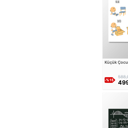
Diego Rivera
Diego Velazquez
Diyarbakırlı Tahsin Siret
Dominique Appia
Dora Maar
Dorothea Tanning
Edgar Degas
Edmund Leighton
Küçük Çocuk
Edouard Manet
(Edatlar) K
Edvard Munch
588,
Edward Hopper
499
Egon Schiele
Elisabeth Louise Vigee Le Brun
Ella Margaret Bedford
Emile Louis Foubert
Enrique Serra Auque
Ernst Haeckel