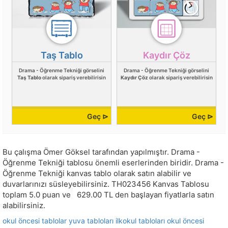
Taş Tablo
Kaydır Çöz
Drama - Öğrenme Tekniği görselini
Drama - Öğrenme Tekniği görselini
Taş Tablo
olarak sipariş verebilirisin
Kaydır Çöz
olarak sipariş verebilirisin
Geç ⊳
Geç ⊳
Bu çalışma
Ömer Göksel
tarafından yapılmıştır.
Drama -
Öğrenme Tekniği tablosu önemli eserlerinden biridir. Drama -
Öğrenme Tekniği kanvas tablo olarak satın alabilir ve
duvarlarınızı süsleyebilirsiniz.
TH023456
Kanvas Tablosu
toplam
5.0
puan ve
629.00
TL den başlayan fiyatlarla satın
alabilirsiniz.
okul öncesi tablolar
yuva tabloları
ilkokul tabloları
okul öncesi