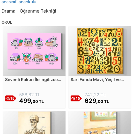
anasınıfı anaokulu
Drama - Öğrenme Tekniği
OKUL
Sevimli Rakun İle İngilizce
Sarı Fonda Mavi, Yeşil ve
Prepositions (Edatlar)
Turuncu Rakamlar Kanvas
Kanvas Tablosu
Tablosu
588,82 TL
742,22 TL
499,
629,
00 TL
00 TL