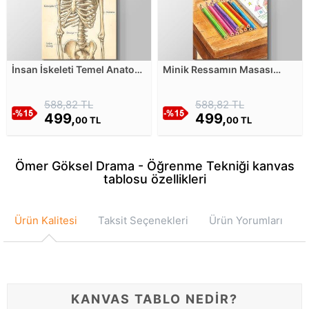
İnsan İskeleti Temel Anatomi
Minik Ressamın Masası
Görseli Retro Kanvas
Kanvas Tablosu
Tablosu
588,82 TL
588,82 TL
499,
499,
00 TL
00 TL
Ömer Göksel Drama - Öğrenme Tekniği kanvas
tablosu özellikleri
Ürün Kalitesi
Taksit Seçenekleri
Ürün Yorumları
KANVAS TABLO NEDİR?