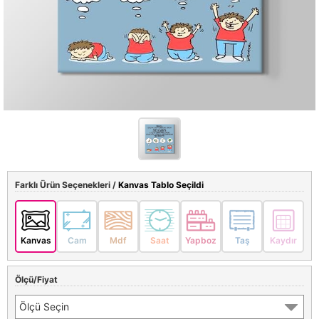
Farklı Ürün Seçenekleri /
Kanvas Tablo Seçildi
Kanvas
Cam
Mdf
Saat
Yapboz
Taş
Kaydır
Ölçü/Fiyat
Ölçü Seçin