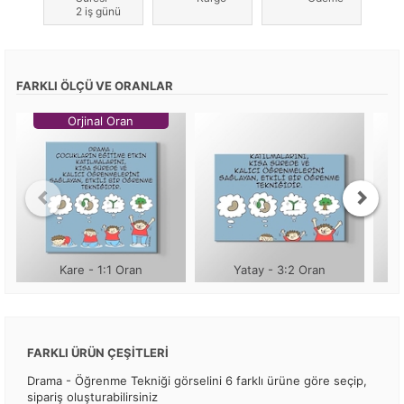
2 iş günü
FARKLI ÖLÇÜ VE ORANLAR
Orjinal Oran
Kare - 1:1 Oran
Yatay - 3:2 Oran
FARKLI ÜRÜN ÇEŞİTLERİ
Drama - Öğrenme Tekniği görselini 6 farklı ürüne göre seçip,
sipariş oluşturabilirsiniz