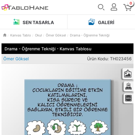
0
SEN TASARLA
GALERI
Kanvas Tablo
Okul
Ömer Göksel
Drama - Öğrenme Tekniği
Drama - Öğrenme Tekniği - Kanvas Tablosu
Ömer Göksel
Ürün Kodu: TH023456