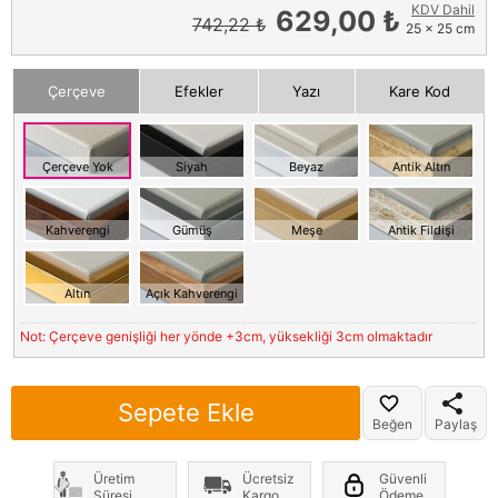
KDV Dahil
629,00 ₺
742,22 ₺
25 x 25 cm
Çerçeve
Efekler
Yazı
Kare Kod
Çerçeve Yok
Siyah
Beyaz
Antik Altın
Kahverengi
Gümüş
Meşe
Antik Fildişi
Altın
Açık Kahverengi
Not: Çerçeve genişliği her yönde +3cm, yüksekliği 3cm olmaktadır
Sepete Ekle
Beğen
Paylaş
Üretim
Ücretsiz
Güvenli
Süresi
Kargo
Ödeme