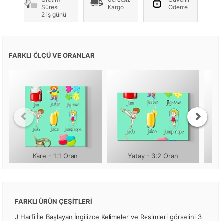
Süresi
Kargo
Ödeme
2 iş günü
FARKLI ÖLÇÜ VE ORANLAR
Kare - 1:1 Oran
Yatay - 3:2 Oran
FARKLI ÜRÜN ÇEŞİTLERİ
J Harfi İle Başlayan İngilizce Kelimeler ve Resimleri görselini 3