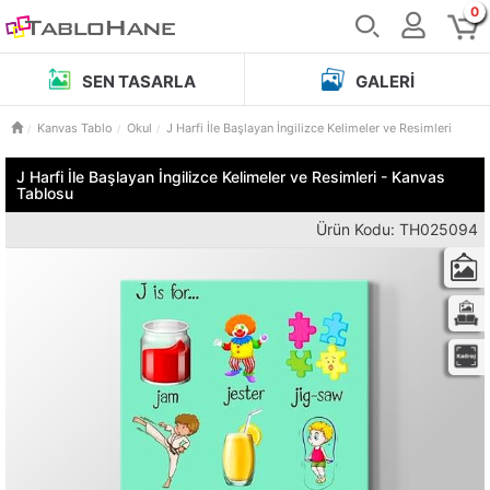
0
SEN TASARLA
GALERI
Kanvas Tablo
Okul
J Harfi İle Başlayan İngilizce Kelimeler ve Resimleri
J Harfi İle Başlayan İngilizce Kelimeler ve Resimleri - Kanvas
Tablosu
Ürün Kodu: TH025094