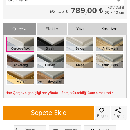
KDV Dahil
789,00 ₺
931,02 ₺
30 x 40 cm
Çerçeve
Efekler
Yazı
Kare Kod
Çerçeve Yok
Siyah
Beyaz
Antik Altın
Kahverengi
Gümüş
Meşe
Antik Fildişi
Altın
Açık Kahverengi
Not: Çerçeve genişliği her yönde +3cm, yüksekliği 3cm olmaktadır
Sepete Ekle
Beğen
Paylaş
Üretim
Ücretsiz
Güvenli