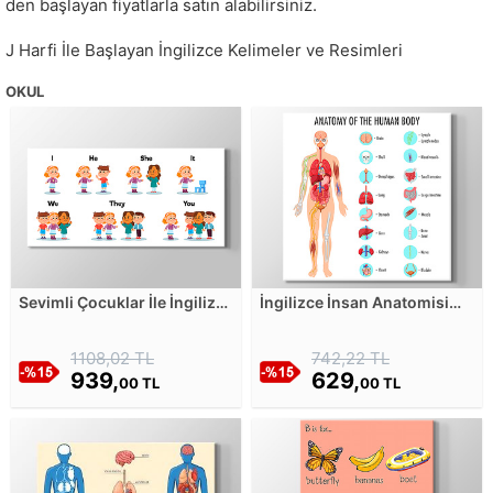
den başlayan fiyatlarla satın alabilirsiniz.
J Harfi İle Başlayan İngilizce Kelimeler ve Resimleri
OKUL
Sevimli Çocuklar İle İngilizce
İngilizce İnsan Anatomisi
Subject Pronouns
Eğitim Afişi - Beyaz Kanvas
(Zamirler) Kanvas Tablosu
Tablosu
1108,02 TL
742,22 TL
939,
629,
00 TL
00 TL