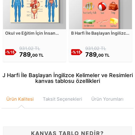
Okul ve Eğitim İçin İnsan
B Harfi İle Başlayan İngilizce
Vücudu Anatomisi Kanvas
Kelimeler ve Resimleri
Tablosu
Kanvas Tablosu
931,02 TL
931,02 TL
789,
789,
00 TL
00 TL
J Harfi İle Başlayan İngilizce Kelimeler ve Resimleri
kanvas tablosu özellikleri
Ürün Kalitesi
Taksit Seçenekleri
Ürün Yorumları
KANVAS TABLO NEDİR?