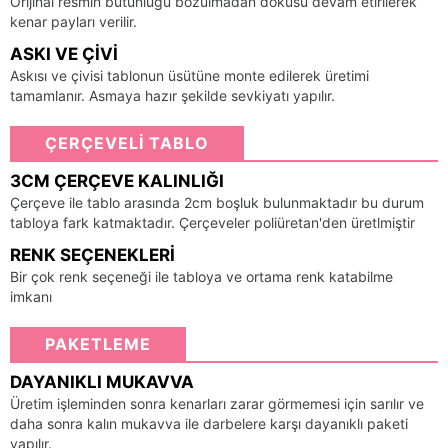
Orijinal resmin bütünlüğü bozulmadan dokusu devam etirilerek
kenar payları verilir.
ASKI VE ÇIVI
Askısı ve çivisi tablonun üsütüne monte edilerek üretimi
tamamlanır. Asmaya hazır şekilde sevkiyatı yapılır.
ÇERÇEVELİ TABLO
3CM ÇERÇEVE KALINLIĞI
Çerçeve ile tablo arasında 2cm boşluk bulunmaktadır bu durum
tabloya fark katmaktadır. Çerçeveler poliüretan'den üretlmiştir
RENK SEÇENEKLERI
Bir çok renk seçeneği ile tabloya ve ortama renk katabilme
imkanı
PAKETLEME
DAYANIKLI MUKAVVA
Üretim işleminden sonra kenarları zarar görmemesi için sarılır ve
daha sonra kalın mukavva ile darbelere karşı dayanıklı paketi
yapılır.