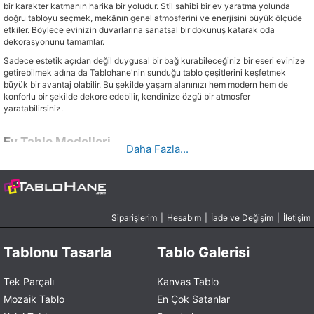
bir karakter katmanın harika bir yoludur. Stil sahibi bir ev yaratma yolunda
doğru tabloyu seçmek, mekânın genel atmosferini ve enerjisini büyük ölçüde
etkiler. Böylece evinizin duvarlarına sanatsal bir dokunuş katarak oda
dekorasyonunu tamamlar.
Sadece estetik açıdan değil duygusal bir bağ kurabileceğiniz bir eseri evinize
getirebilmek adına da Tablohane'nin sunduğu tablo çeşitlerini keşfetmek
büyük bir avantaj olabilir. Bu şekilde yaşam alanınızı hem modern hem de
konforlu bir şekilde dekore edebilir, kendinize özgü bir atmosfer
yaratabilirsiniz.
Ev Tablo Modelleri
Daha Fazla...
Tablohane'nin zengin koleksiyonunda her biri ayrı bir hikaye ve duygu taşıyan
çeşitli ev tablo modelleri yer almaktadır. Bu muhteşem tablolar, her zevke hitap
edebilecek bir çeşitlilik sunar ve evinizin atmosferini zenginleştirir. Örneğin,
"Dağlar Arasında Gün Batımı” tablosu, doğanın büyüleyici güzelliklerini evinize
taşıyarak ruhunuzu dinlendiren bir atmosfer yaratır. Bu tablo, günün son
Siparişlerim
|
Hesabım
|
İade ve Değişim
|
İletişim
anlarında dağ siluetleri arasında batan güneşin eşsiz manzarasını gözler önüne
serer. Günün stresinden uzaklaşmak ve bir anlığına da olsa huzura kavuşmak
için ideal bir seçimdir.
Tablonu Tasarla
Tablo Galerisi
Bir diğer benzersiz eser "Günbatımında Doğanın Göldeki Yansıması"
tablosudur. Bu tablo, günbatımının göl üzerindeki muhteşem yansımasını
Tek Parçalı
Kanvas Tablo
detaylı bir şekilde resmeder. Doğanın sakinleştirici güzellikleriyle dolu eser,
Mozaik Tablo
En Çok Satanlar
evinizin herhangi bir köşesine dingin bir dokunuş katacaktır.