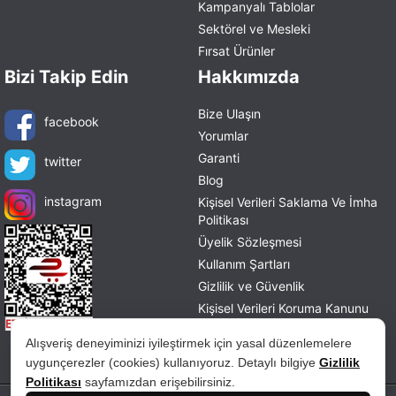
Kampanyalı Tablolar
Sektörel ve Mesleki
Fırsat Ürünler
Bizi Takip Edin
Hakkımızda
Bize Ulaşın
facebook
Yorumlar
Garanti
twitter
Blog
instagram
Kişisel Verileri Saklama Ve İmha
Politikası
Üyelik Sözleşmesi
Kullanım Şartları
Gizlilik ve Güvenlik
Kişisel Verileri Koruma Kanunu
Mesafeli Satış Sözleşmesi
Alışveriş deneyiminizi iyileştirmek için yasal düzenlemelere
İade ve Değişim Politikası
uygunçerezler (cookies) kullanıyoruz. Detaylı bilgiye
Gizlilik
Politikası
sayfamızdan erişebilirsiniz.