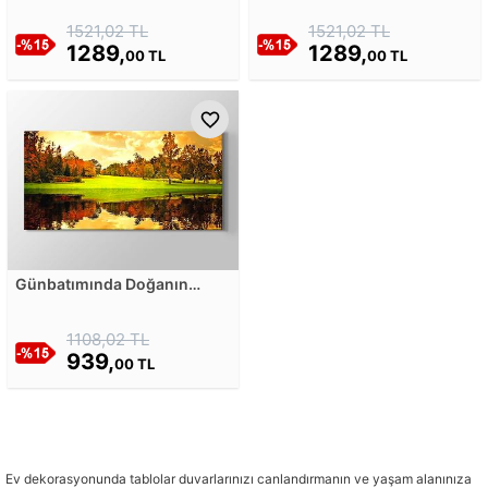
1521,02 TL
1521,02 TL
1289,
1289,
00 TL
00 TL
Günbatımında Doğanın
Göldeki Yansıması Kanvas
Tablosu
1108,02 TL
939,
00 TL
Ev dekorasyonunda tablolar duvarlarınızı canlandırmanın ve yaşam alanınıza