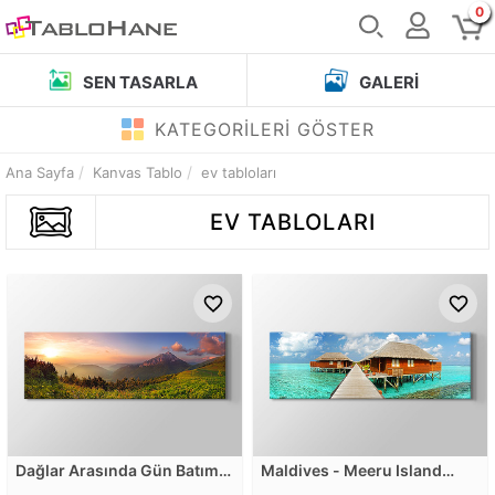
0
SEN TASARLA
GALERI
KATEGORİLERİ GÖSTER
Ana Sayfa
Kanvas Tablo
ev tabloları
EV TABLOLARI
Dağlar Arasında Gün Batımı
Maldives - Meeru Island
Kanvas Tablosu
Kanvas Tablosu