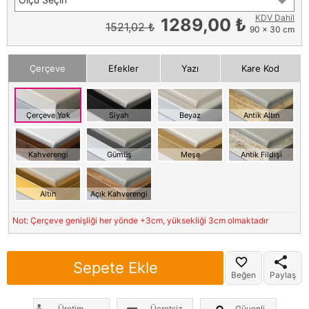
KDV Dahil
1289,00 ₺
1521,02 ₺
90 x 30 cm
Çerçeve
Efekler
Yazı
Kare Kod
Çerçeve Yok
Siyah
Beyaz
Antik Altın
Kahverengi
Gümüş
Meşe
Antik Fildişi
Altın
Açık Kahverengi
Not: Çerçeve genişliği her yönde +3cm, yüksekliği 3cm olmaktadır
Sepete Ekle
Beğen
Paylaş
Üretim
Ücretsiz
Güvenli