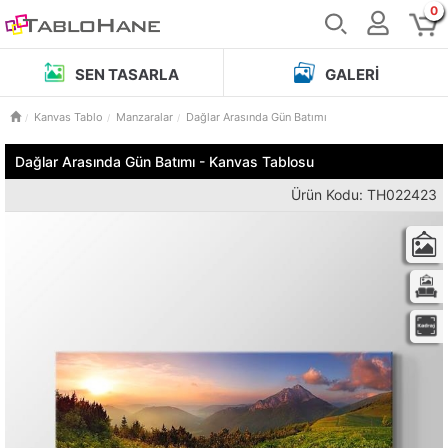
0
SEN TASARLA
GALERI
Kanvas Tablo
Manzaralar
Dağlar Arasında Gün Batımı
Dağlar Arasında Gün Batımı - Kanvas Tablosu
Ürün Kodu: TH022423