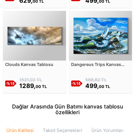
629,
499,
00 TL
00 TL
Clouds Kanvas Tablosu
Dangereus Trips Kanvas
Tablosu
1521,02 TL
588,82 TL
1289,
499,
00 TL
00 TL
Dağlar Arasında Gün Batımı kanvas tablosu
özellikleri
Ürün Kalitesi
Taksit Seçenekleri
Ürün Yorumları