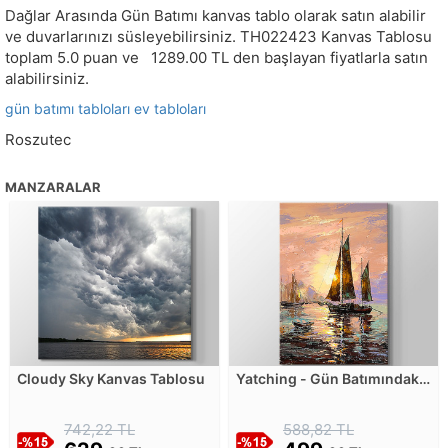
Dağlar Arasında Gün Batımı kanvas tablo olarak satın alabilir
ve duvarlarınızı süsleyebilirsiniz.
TH022423
Kanvas Tablosu
toplam
5.0
puan ve
1289.00
TL den başlayan fiyatlarla satın
alabilirsiniz.
gün batımı tabloları
ev tabloları
Roszutec
MANZARALAR
Cloudy Sky Kanvas Tablosu
Yatching - Gün Batımındaki
Yelkenliler Kanvas Tablosu
742,22 TL
588,82 TL