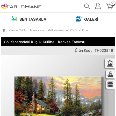
0
SEN TASARLA
GALERI
Kanvas Tablo
Manzaralar
Göl Kenarındaki Küçük Kulübe
Göl Kenarındaki Küçük Kulübe - Kanvas Tablosu
Ürün Kodu: TH023849