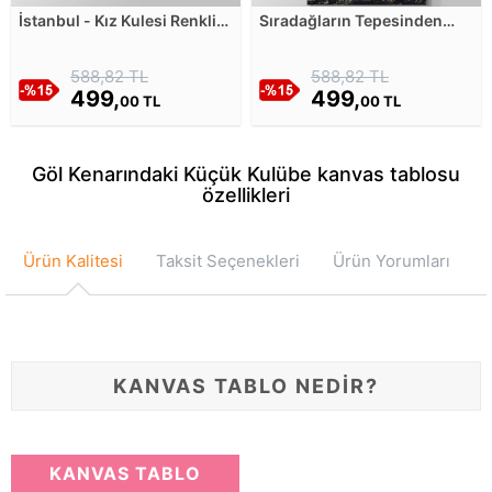
İstanbul - Kız Kulesi Renkli
Sıradağların Tepesinden
Kanvas Tablosu
Galaksi Manzarası Kanvas
Tablosu
588,82 TL
588,82 TL
499,
499,
00 TL
00 TL
Göl Kenarındaki Küçük Kulübe kanvas tablosu
özellikleri
Ürün Kalitesi
Taksit Seçenekleri
Ürün Yorumları
KANVAS TABLO NEDİR?
KANVAS TABLO