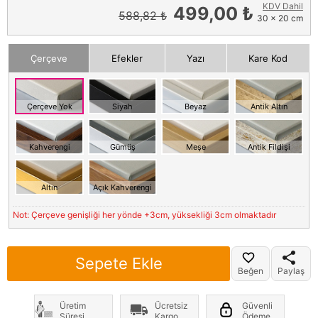
KDV Dahil
499,00 ₺
588,82 ₺
30 x 20 cm
Çerçeve
Efekler
Yazı
Kare Kod
Çerçeve Yok
Siyah
Beyaz
Antik Altın
Kahverengi
Gümüş
Meşe
Antik Fildişi
Altın
Açık Kahverengi
Not: Çerçeve genişliği her yönde +3cm, yüksekliği 3cm olmaktadır
Sepete Ekle
Beğen
Paylaş
Üretim
Ücretsiz
Güvenli
Süresi
Kargo
Ödeme