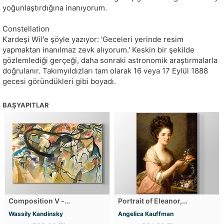
yoğunlaştırdığına inanıyorum.
Constellation
Kardeşi Wil'e şöyle yazıyor: 'Geceleri yerinde resim
yapmaktan inanılmaz zevk alıyorum.' Keskin bir şekilde
gözlemlediği gerçeği, daha sonraki astronomik araştırmalarla
doğrulanır. Takımyıldızları tam olarak 16 veya 17 Eylül 1888
gecesi göründükleri gibi boyadı.
BAŞYAPITLAR
Composition V -
Portrait of Eleanor,
Kompozisyon 5 Kanvas
Countess of Lauderdale
Wassily Kandinsky
Angelica Kauffman
Tablosu
Kanvas Tablosu