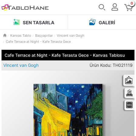
0
SEN TASARLA
GALERI
Kanvas Tablo
Başyapıtlar
Vincent van Gogh
Cafe Terrace at Night - Kafe Terasta Gece
Cafe Terrace at Night - Kafe Terasta Gece - Kanvas Tablosu
Vincent van Gogh
Ürün Kodu: TH021119