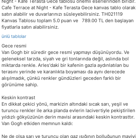
Night - Kafe Terasta Gece tablosu önemli eserlerinden biridir.
Cafe Terrace at Night - Kafe Terasta Gece kanvas tablo olarak
satın alabilir ve duvarlarınızı süsleyebilirsiniz.
TH021119
Kanvas Tablosu toplam
5.0
puan ve
789.00
TL den başlayan
fiyatlarla satın alabilirsiniz.
ünlü tablolar
Gece resmi
Van Gogh bir süredir gece resmi yapmayı düşünüyordu. Ve
geleneksel tarzda, siyah ve gri tonlarında değil, aslında bol
miktarda renkle. Arles'daki bir kafenin gazla aydınlatılan bu
terasını yerinde ve karanlıkta boyaması da aynı derecede
alışılmadık, çünkü renkler gündüzleri geceden farklı bir
görünüme sahip.
Keskin kontrast
En dikkat çekici yönü, markizin altındaki sıcak sarı, yeşil ve
turuncu renkler ile arka planda evlerin lacivertiyle pekiştirilen
yıldızlı gökyüzünün derin mavisi arasındaki keskin kontrasttır.
Van Gogh etkiden memnun kaldı:
Ne de olsa sarı ve turuncu olan gaz ışığının bolluğunun maviyi