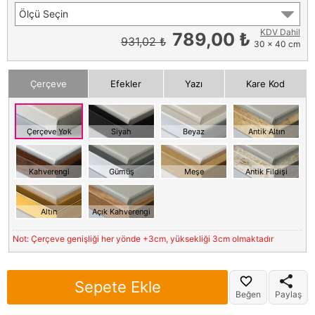
Ölçü Seçin
KDV Dahil
789,00 ₺
931,02 ₺
30 x 40 cm
Çerçeve
Efekler
Yazı
Kare Kod
Çerçeve Yok
Siyah
Beyaz
Antik Altın
Kahverengi
Gümüş
Meşe
Antik Fildişi
Altın
Açık Kahverengi
Not: Çerçeve genişliği her yönde +3cm, yüksekliği 3cm olmaktadır
Sepete Ekle
Beğen
Paylaş