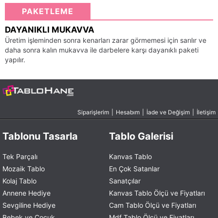
PAKETLEME
DAYANIKLI MUKAVVA
Üretim işleminden sonra kenarları zarar görmemesi için sarılır ve
daha sonra kalın mukavva ile darbelere karşı dayanıklı paketi
yapılır.
Siparişlerim
|
Hesabım
|
İade ve Değişim
|
İletişim
Tablonu Tasarla
Tablo Galerisi
Tek Parçalı
Kanvas Tablo
Mozaik Tablo
En Çok Satanlar
Kolaj Tablo
Sanatçılar
Annene Hediye
Kanvas Tablo Ölçü ve Fiyatları
Sevgiline Hediye
Cam Tablo Ölçü ve Fiyatları
Bebek ve Çocuk
Mdf Tablo Ölçü ve Fiyatları