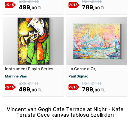
588,82 TL
931,02 TL
499,
789,
00 TL
00 TL
Instrument Playin Series -
La Corne d Or,
Trompet Kanvas Tablosu
Constantinople Kanvas
Marinne Vias
Paul Signac
Tablosu
588,82 TL
931,02 TL
499,
789,
00 TL
00 TL
Vincent van Gogh Cafe Terrace at Night - Kafe
Terasta Gece kanvas tablosu özellikleri