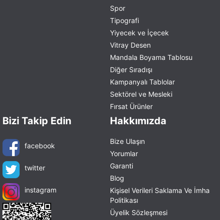
Spor
Tipografi
Yiyecek ve İçecek
Vitray Desen
Mandala Boyama Tablosu
Diğer Sıradışı
Kampanyalı Tablolar
Sektörel ve Mesleki
Fırsat Ürünler
Bizi Takip Edin
Hakkımızda
Bize Ulaşın
facebook
Yorumlar
Garanti
twitter
Blog
instagram
Kişisel Verileri Saklama Ve İmha
Politikası
Üyelik Sözleşmesi