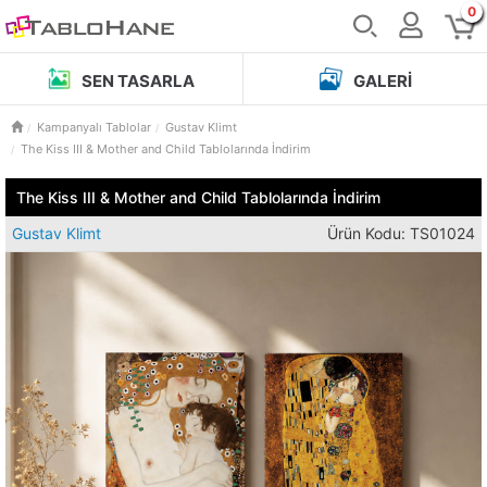
0
SEN TASARLA
GALERI
Kampanyalı Tablolar
Gustav Klimt
The Kiss III & Mother and Child Tablolarında İndirim
The Kiss III & Mother and Child Tablolarında İndirim
Gustav Klimt
Ürün Kodu: TS01024