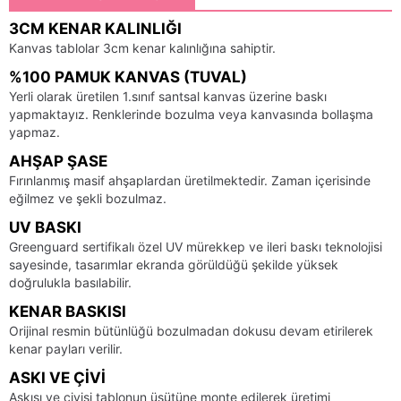
3CM KENAR KALINLIĞI
Kanvas tablolar 3cm kenar kalınlığına sahiptir.
%100 PAMUK KANVAS (TUVAL)
Yerli olarak üretilen 1.sınıf santsal kanvas üzerine baskı
yapmaktayız. Renklerinde bozulma veya kanvasında bollaşma
yapmaz.
AHŞAP ŞASE
Fırınlanmış masif ahşaplardan üretilmektedir. Zaman içerisinde
eğilmez ve şekli bozulmaz.
UV BASKI
Greenguard sertifikalı özel UV mürekkep ve ileri baskı teknolojisi
sayesinde, tasarımlar ekranda görüldüğü şekilde yüksek
doğrulukla basılabilir.
KENAR BASKISI
Orijinal resmin bütünlüğü bozulmadan dokusu devam etirilerek
kenar payları verilir.
ASKI VE ÇIVI
Askısı ve çivisi tablonun üsütüne monte edilerek üretimi