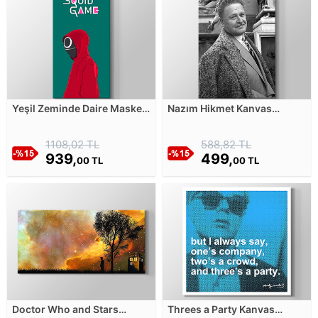
Yeşil Zeminde Daire Maskeli
Nazım Hikmet Kanvas
Squid Game Karakteri
Tablosu
Kanvas Tablosu
1108,02 TL
588,82 TL
939,
499,
00 TL
00 TL
Doctor Who and Stars
Threes a Party Kanvas