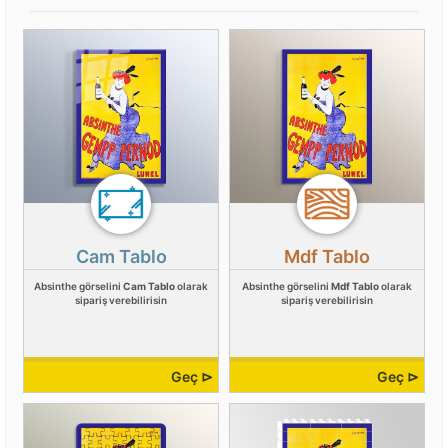
Cam Tablo
Mdf Tablo
Absinthe görselini
Cam Tablo
olarak
Absinthe görselini
Mdf Tablo
olarak
sipariş verebilirisin
sipariş verebilirisin
Geç ⊳
Geç ⊳