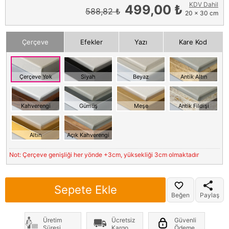
KDV Dahil
499,00 ₺
588,82 ₺
20 x 30 cm
Çerçeve
Efekler
Yazı
Kare Kod
Çerçeve Yok
Siyah
Beyaz
Antik Altın
Kahverengi
Gümüş
Meşe
Antik Fildişi
Altın
Açık Kahverengi
Not: Çerçeve genişliği her yönde +3cm, yüksekliği 3cm olmaktadır
Sepete Ekle
Beğen
Paylaş
Üretim
Ücretsiz
Güvenli
Süresi
Kargo
Ödeme