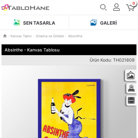
0
SEN TASARLA
GALERI
Kanvas Tablo
Sinema ve Ünlüler
Absinthe
Absinthe - Kanvas Tablosu
Ürün Kodu: TH021809