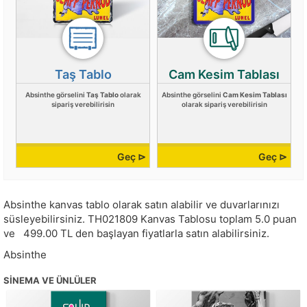
Taş Tablo
Cam Kesim Tablası
Absinthe görselini
Taş Tablo
olarak
Absinthe görselini
Cam Kesim Tablası
sipariş verebilirisin
olarak sipariş verebilirisin
Geç ⊳
Geç ⊳
Absinthe kanvas tablo olarak satın alabilir ve duvarlarınızı
süsleyebilirsiniz.
TH021809
Kanvas Tablosu toplam
5.0
puan
ve
499.00
TL den başlayan fiyatlarla satın alabilirsiniz.
Absinthe
SINEMA VE ÜNLÜLER