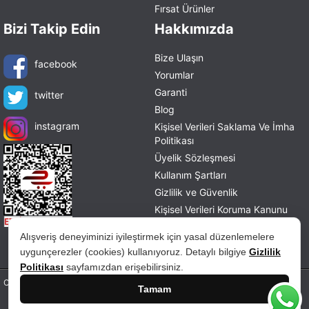
Fırsat Ürünler
Bizi Takip Edin
Hakkımızda
Bize Ulaşın
facebook
Yorumlar
Garanti
twitter
Blog
instagram
Kişisel Verileri Saklama Ve İmha
Politikası
Üyelik Sözleşmesi
Kullanım Şartları
Gizlilik ve Güvenlik
Kişisel Verileri Koruma Kanunu
Mesafeli Satış Sözleşmesi
Alışveriş deneyiminizi iyileştirmek için yasal düzenlemelere
İade ve Değişim Politikası
uygunçerezler (cookies) kullanıyoruz. Detaylı bilgiye
Gizlilik
Politikası
sayfamızdan erişebilirsiniz.
Copyright © 2026 tablohane.com Tüm hakları saklıdır.
Tamam