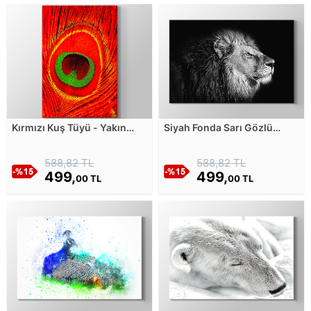
Kırmızı Kuş Tüyü - Yakın
Siyah Fonda Sarı Gözlü
Çekim Kanvas Tablosu
Aslan - Siyah Beyaz Kanvas
Tablosu
588,82 TL
588,82 TL
499,
499,
00 TL
00 TL