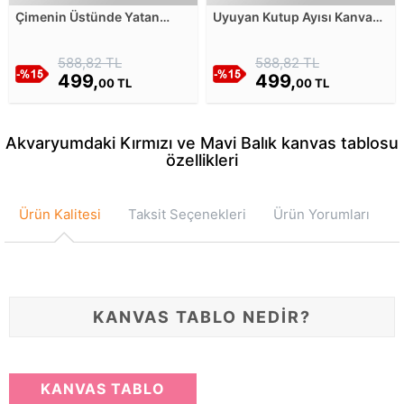
Çimenin Üstünde Yatan
Uyuyan Kutup Ayısı Kanvas
Tavus Kuşu Kanvas Tablosu
Tablosu
588,82 TL
588,82 TL
499,
499,
00 TL
00 TL
Akvaryumdaki Kırmızı ve Mavi Balık kanvas tablosu
özellikleri
Ürün Kalitesi
Taksit Seçenekleri
Ürün Yorumları
KANVAS TABLO NEDİR?
KANVAS TABLO