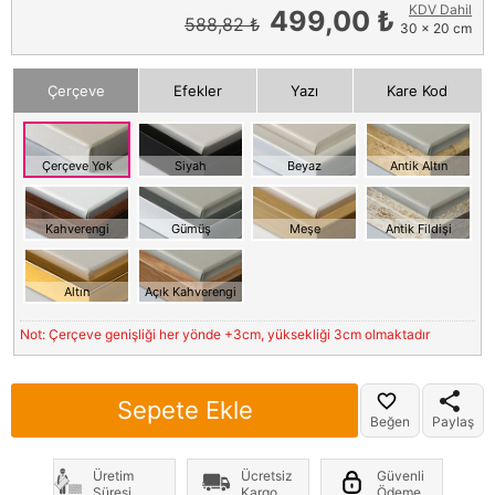
KDV Dahil
499,00 ₺
588,82 ₺
30 x 20 cm
Çerçeve
Efekler
Yazı
Kare Kod
Çerçeve Yok
Siyah
Beyaz
Antik Altın
Kahverengi
Gümüş
Meşe
Antik Fildişi
Altın
Açık Kahverengi
Not: Çerçeve genişliği her yönde +3cm, yüksekliği 3cm olmaktadır
Sepete Ekle
Beğen
Paylaş
Üretim
Ücretsiz
Güvenli
Süresi
Kargo
Ödeme