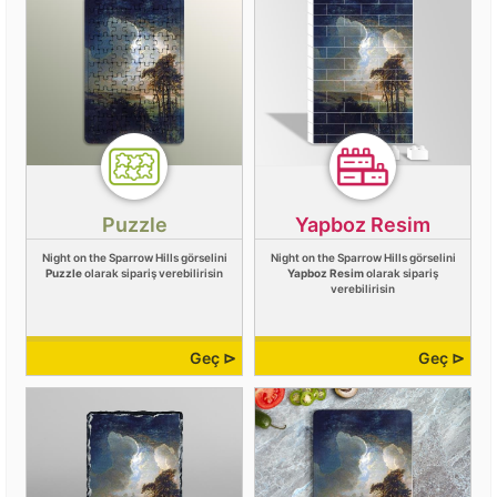
Puzzle
Yapboz Resim
Night on the Sparrow Hills görselini
Night on the Sparrow Hills görselini
Puzzle
olarak sipariş verebilirisin
Yapboz Resim
olarak sipariş
verebilirisin
Geç ⊳
Geç ⊳