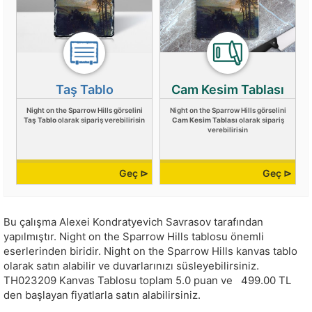
Taş Tablo
Cam Kesim Tablası
Night on the Sparrow Hills görselini
Night on the Sparrow Hills görselini
Taş Tablo
olarak sipariş verebilirisin
Cam Kesim Tablası
olarak sipariş
verebilirisin
Geç ⊳
Geç ⊳
Bu çalışma
Alexei Kondratyevich Savrasov
tarafından
yapılmıştır.
Night on the Sparrow Hills tablosu önemli
eserlerinden biridir. Night on the Sparrow Hills kanvas tablo
olarak satın alabilir ve duvarlarınızı süsleyebilirsiniz.
TH023209
Kanvas Tablosu toplam
5.0
puan ve
499.00
TL
den başlayan fiyatlarla satın alabilirsiniz.