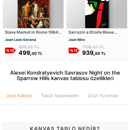
Slave Market in Rome 1884
Sarrazin a lEtoile Bleue
Kanvas Tablosu
Kanvas Tablosu
Jean Leon Gerome
Joan Miro
588,82 TL
1108,02 TL
499,
939,
00 TL
00 TL
Alexei Kondratyevich Savrasov Night on the
Sparrow Hills kanvas tablosu özellikleri
Ürün Kalitesi
Taksit Seçenekleri
Ürün Yorumları
KANVAS TABLO NEDİR?