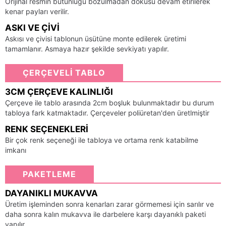
Orijinal resmin bütünlüğü bozulmadan dokusu devam etirilerek
kenar payları verilir.
ASKI VE ÇIVI
Askısı ve çivisi tablonun üsütüne monte edilerek üretimi
tamamlanır. Asmaya hazır şekilde sevkiyatı yapılır.
ÇERÇEVELİ TABLO
3CM ÇERÇEVE KALINLIĞI
Çerçeve ile tablo arasında 2cm boşluk bulunmaktadır bu durum
tabloya fark katmaktadır. Çerçeveler poliüretan'den üretlmiştir
RENK SEÇENEKLERI
Bir çok renk seçeneği ile tabloya ve ortama renk katabilme
imkanı
PAKETLEME
DAYANIKLI MUKAVVA
Üretim işleminden sonra kenarları zarar görmemesi için sarılır ve
daha sonra kalın mukavva ile darbelere karşı dayanıklı paketi
yapılır.