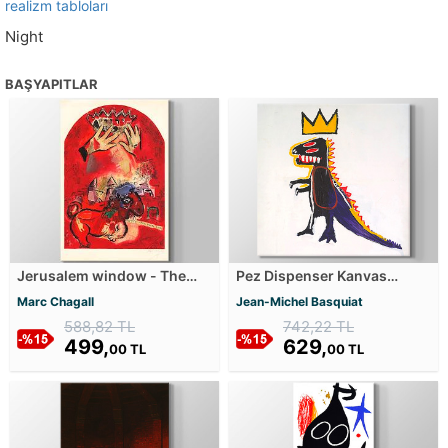
realizm tabloları
Night
BAŞYAPITLAR
Jerusalem window - The
Pez Dispenser Kanvas
Tride of Judah - Estudo do
Tablosu
Marc Chagall
Jean-Michel Basquiat
vitral Juda Kanvas Tablosu
588,82 TL
742,22 TL
499,
629,
00 TL
00 TL