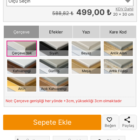
Ölçü Seçin
KDV Dahil
499,00 ₺
588,82 ₺
20 x 30 cm
Çerçeve
Efekler
Yazı
Kare Kod
Çerçeve Yok
Siyah
Beyaz
Antik Altın
Kahverengi
Gümüş
Meşe
Antik Fildişi
Altın
Açık Kahverengi
Not: Çerçeve genişliği her yönde +3cm, yüksekliği 3cm olmaktadır
Sepete Ekle
Beğen
Paylaş