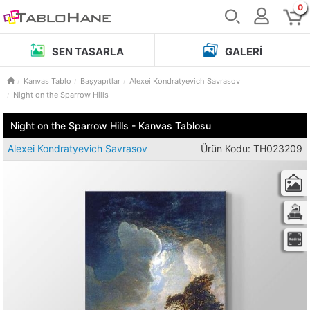
0
SEN TASARLA
GALERI
Kanvas Tablo
Başyapıtlar
Alexei Kondratyevich Savrasov
Night on the Sparrow Hills
Night on the Sparrow Hills - Kanvas Tablosu
Alexei Kondratyevich Savrasov
Ürün Kodu: TH023209