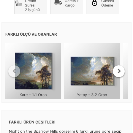
Üretim
Ücretsiz
Güvenli
Süresi
Kargo
Ödeme
2 iş günü
FARKLI ÖLÇÜ VE ORANLAR
Kare - 1:1 Oran
Yatay - 3:2 Oran
FARKLI ÜRÜN ÇEŞİTLERİ
Night on the Sparrow Hills görselini 6 farklı ürüne göre seçip,