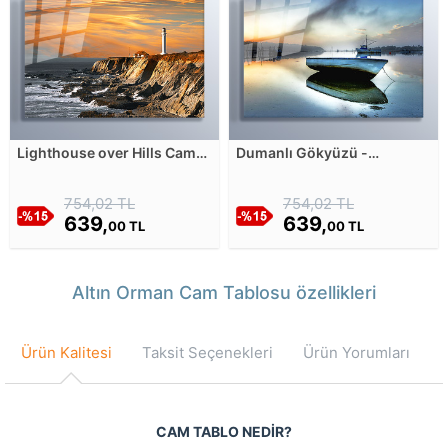
Lighthouse over Hills Cam
Dumanlı Gökyüzü -
Tablosu
Teknelerin Yansıması Cam
Tablosu
754,02 TL
754,02 TL
639,
639,
00 TL
00 TL
Altın Orman Cam Tablosu özellikleri
Ürün Kalitesi
Taksit Seçenekleri
Ürün Yorumları
CAM TABLO NEDİR?