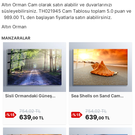
Altın Orman Cam olarak satın alabilir ve duvarlarınızı
süsleyebilirsiniz.
TH021945
Cam Tablosu toplam
5.0
puan ve
989.00
TL den başlayan fiyatlarla satın alabilirsiniz.
Altın Orman
MANZARALAR
Sisli Ormandaki Güneş
Sea Shells on Sand Cam
Işınları Cam Tablosu
Tablosu
754,02 TL
754,02 TL
639,
639,
00 TL
00 TL