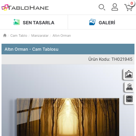
0
SEN TASARLA
GALERI
Cam Tablo
Manzaralar
Altın Orman
Altın Orman - Cam Tablosu
Ürün Kodu: TH021945