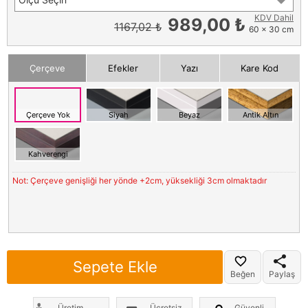
KDV Dahil
989,00 ₺
1167,02 ₺
60 x 30 cm
Çerçeve
Efekler
Yazı
Kare Kod
Çerçeve Yok
Siyah
Beyaz
Antik Altın
Kahverengi
Not: Çerçeve genişliği her yönde +2cm, yüksekliği 3cm olmaktadır
Sepete Ekle
Beğen
Paylaş
Üretim
Ücretsiz
Güvenli