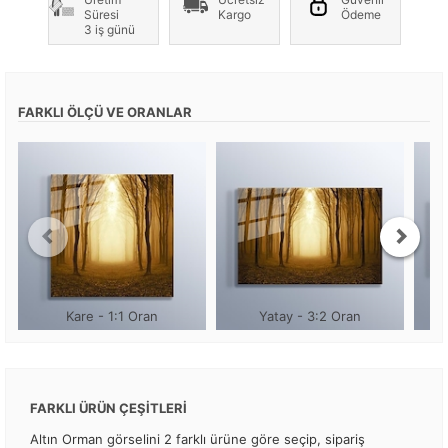
Süresi
Kargo
Ödeme
3 iş günü
FARKLI ÖLÇÜ VE ORANLAR
Kare - 1:1 Oran
Yatay - 3:2 Oran
FARKLI ÜRÜN ÇEŞİTLERİ
Altın Orman görselini 2 farklı ürüne göre seçip, sipariş