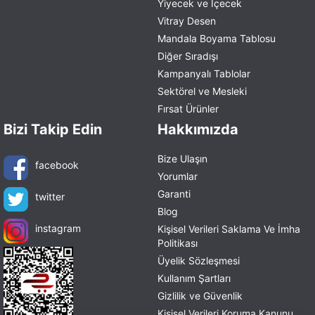
Yiyecek ve İçecek
Vitray Desen
Mandala Boyama Tablosu
Diğer Sıradışı
Kampanyalı Tablolar
Sektörel ve Mesleki
Fırsat Ürünler
Bizi Takip Edin
Hakkımızda
Bize Ulaşın
facebook
Yorumlar
Garanti
twitter
Blog
instagram
Kişisel Verileri Saklama Ve İmha
Politikası
Üyelik Sözleşmesi
Kullanım Şartları
Gizlilik ve Güvenlik
Kişisel Verileri Koruma Kanunu