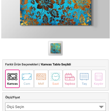
Farklı Ürün Seçenekleri /
Kanvas Tablo Seçildi
Kanvas
Cam
Mdf
Saat
Yapboz
Taş
Kaydır
Ölçü/Fiyat
Ölçü Seçin