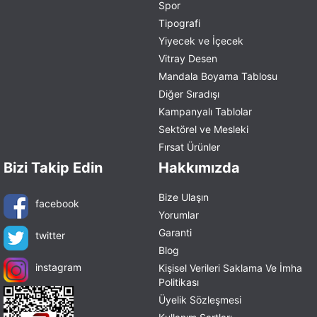
Spor
Tipografi
Yiyecek ve İçecek
Vitray Desen
Mandala Boyama Tablosu
Diğer Sıradışı
Kampanyalı Tablolar
Sektörel ve Mesleki
Fırsat Ürünler
Bizi Takip Edin
Hakkımızda
Bize Ulaşın
facebook
Yorumlar
Garanti
twitter
Blog
instagram
Kişisel Verileri Saklama Ve İmha
Politikası
Üyelik Sözleşmesi