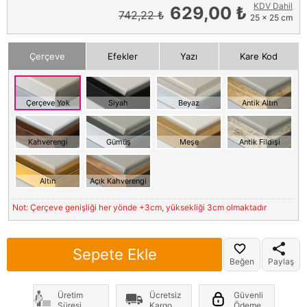
KDV Dahil
629,00 ₺
742,22 ₺
25 x 25 cm
Çerçeve
Efekler
Yazı
Kare Kod
Çerçeve Yok
Siyah
Beyaz
Antik Altın
Kahverengi
Gümüş
Meşe
Antik Fildişi
Altın
Açık Kahverengi
Not: Çerçeve genişliği her yönde +3cm, yüksekliği 3cm olmaktadır
Sepete Ekle
Beğen
Paylaş
Üretim
Ücretsiz
Güvenli
Süresi
Kargo
Ödeme