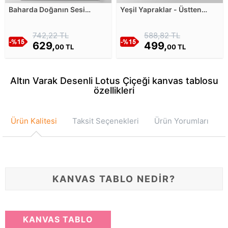
Baharda Doğanın Sesi
Yeşil Yapraklar - Üstten
Kuşlar Kanvas Tablosu
Görünüm Kanvas Tablosu
742,22 TL
588,82 TL
629,
499,
00 TL
00 TL
Altın Varak Desenli Lotus Çiçeği kanvas tablosu
özellikleri
Ürün Kalitesi
Taksit Seçenekleri
Ürün Yorumları
KANVAS TABLO NEDİR?
KANVAS TABLO