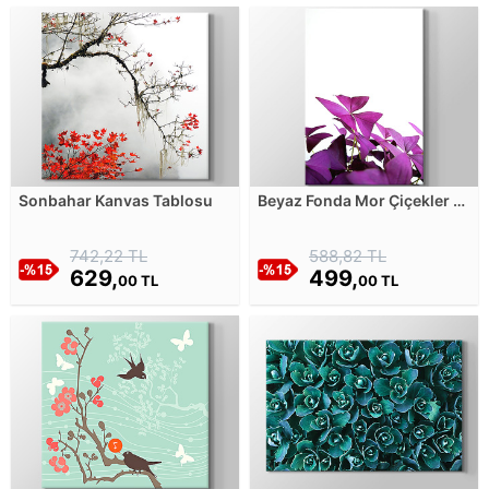
Sonbahar Kanvas Tablosu
Beyaz Fonda Mor Çiçekler -
Yakın Çekim Kanvas Tablosu
742,22 TL
588,82 TL
629,
499,
00 TL
00 TL