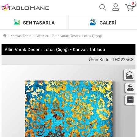
0
SEN TASARLA
GALERI
Kanvas Tablo
Çiçekler
Altın Varak Desenli Lotus Çiçeği
Altın Varak Desenli Lotus Çiçeği - Kanvas Tablosu
Ürün Kodu: TH022568