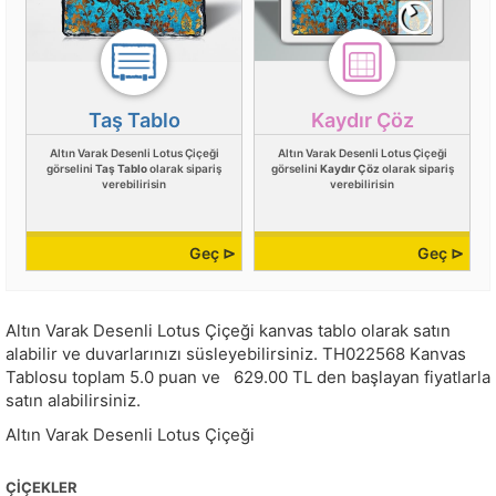
Taş Tablo
Kaydır Çöz
Altın Varak Desenli Lotus Çiçeği
Altın Varak Desenli Lotus Çiçeği
görselini
Taş Tablo
olarak sipariş
görselini
Kaydır Çöz
olarak sipariş
verebilirisin
verebilirisin
Geç ⊳
Geç ⊳
Altın Varak Desenli Lotus Çiçeği kanvas tablo olarak satın
alabilir ve duvarlarınızı süsleyebilirsiniz.
TH022568
Kanvas
Tablosu toplam
5.0
puan ve
629.00
TL den başlayan fiyatlarla
satın alabilirsiniz.
Altın Varak Desenli Lotus Çiçeği
ÇIÇEKLER