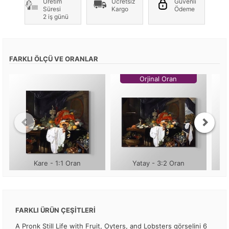
Üretim
Ücretsiz
Güvenli
Süresi
Kargo
Ödeme
2 iş günü
FARKLI ÖLÇÜ VE ORANLAR
Orjinal Oran
Kare - 1:1 Oran
Yatay - 3:2 Oran
FARKLI ÜRÜN ÇEŞİTLERİ
A Pronk Still Life with Fruit, Oyters, and Lobsters görselini 6