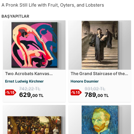
A Pronk Still Life with Fruit, Oyters, and Lobsters
BAŞYAPITLAR
Two Acrobats Kanvas
The Grand Staircase of the
Tablosu
Palace of Justice Kanvas
Ernst Ludwig Kirchner
Honore Daumier
Tablosu
742,22 TL
931,02 TL
629,
789,
00 TL
00 TL