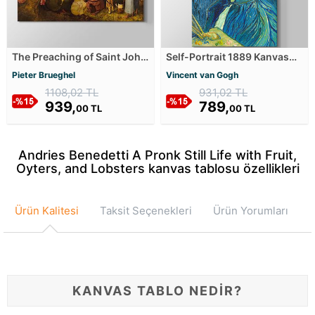
The Preaching of Saint John
Self-Portrait 1889 Kanvas
the Baptist Kanvas Tablosu
Tablosu
Pieter Brueghel
Vincent van Gogh
1108,02 TL
931,02 TL
939,
789,
00 TL
00 TL
Andries Benedetti A Pronk Still Life with Fruit,
Oyters, and Lobsters kanvas tablosu özellikleri
Ürün Kalitesi
Taksit Seçenekleri
Ürün Yorumları
KANVAS TABLO NEDİR?