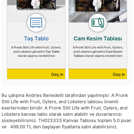
Taş Tablo
Cam Kesim Tablası
A Pronk Still Life with Fruit, Oyters,
A Pronk Still Life with Fruit, Oyters,
and Lobsters görselini
Taş Tablo
and Lobsters görselini
Cam Kesim
olarak sipariş verebilirisin
Tablası
olarak sipariş verebilirisin
Geç ⊳
Geç ⊳
Bu çalışma
Andries Benedetti
tarafından yapılmıştır.
A Pronk
Still Life with Fruit, Oyters, and Lobsters tablosu önemli
eserlerinden biridir. A Pronk Still Life with Fruit, Oyters, and
Lobsters kanvas tablo olarak satın alabilir ve duvarlarınızı
süsleyebilirsiniz.
TH023333
Kanvas Tablosu toplam
5.0
puan
ve
499.00
TL den başlayan fiyatlarla satın alabilirsiniz.