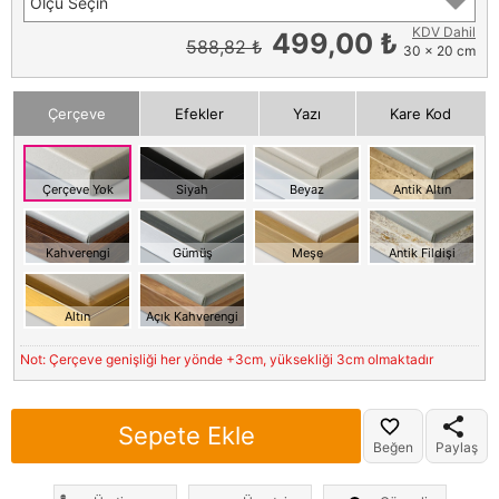
Ölçü Seçin
KDV Dahil
499,00 ₺
588,82 ₺
30 x 20 cm
Çerçeve
Efekler
Yazı
Kare Kod
Çerçeve Yok
Siyah
Beyaz
Antik Altın
Kahverengi
Gümüş
Meşe
Antik Fildişi
Altın
Açık Kahverengi
Not: Çerçeve genişliği her yönde +3cm, yüksekliği 3cm olmaktadır
Sepete Ekle
Beğen
Paylaş