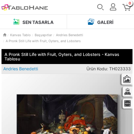
0
SEN TASARLA
GALERI
Kanvas Tablo
Başyapıtlar
Andries Benedetti
A Pronk Still Life with Fruit, Oyters, and Lobsters
A Pronk Still Life with Fruit, Oyters, and Lobsters - Kanvas
Tablosu
Andries Benedetti
Ürün Kodu: TH023333