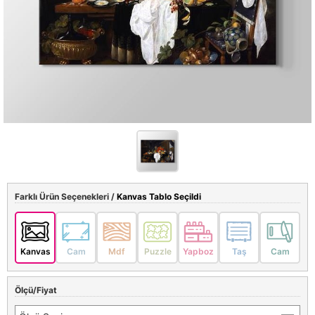
Farklı Ürün Seçenekleri /
Kanvas Tablo Seçildi
Kanvas
Cam
Mdf
Puzzle
Yapboz
Taş
Cam
Ölçü/Fiyat