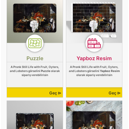
Puzzle
Yapboz Resim
A Pronk Still Life with Fruit, Oyters,
A Pronk Still Life with Fruit, Oyters,
and Lobsters görselini
Puzzle
olarak
and Lobsters görselini
Yapboz Resim
sipariş verebilirisin
olarak sipariş verebilirisin
Geç ⊳
Geç ⊳