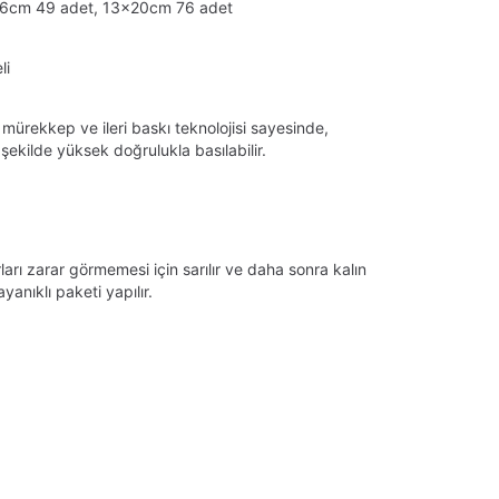
16cm 49 adet, 13x20cm 76 adet
li
 mürekkep ve ileri baskı teknolojisi sayesinde,
ekilde yüksek doğrulukla basılabilir.
arı zarar görmemesi için sarılır ve daha sonra kalın
anıklı paketi yapılır.