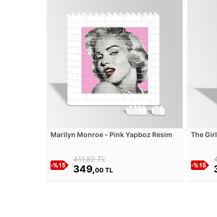
Marilyn Monroe - Pink Yapboz Resim
The Gir
411,82 TL
349,
00 TL