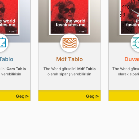
Tablo
Mdf Tablo
Duvar
lini
Cam Tablo
The World görselini
Mdf Tablo
The World görs
 verebilirisin
olarak sipariş verebilirisin
olarak sipari
Geç ⊳
Geç ⊳