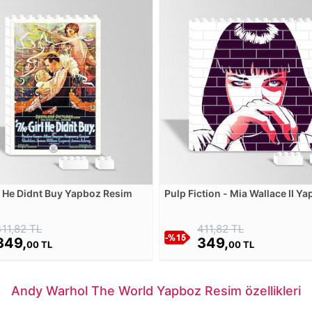
l He Didnt Buy Yapboz Resim
Pulp Fiction - Mia Wallace II Y
Resim
411,82 TL
411,82 TL
349,
349,
00 TL
00 TL
Andy Warhol The World Yapboz Resim özellikleri