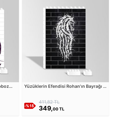
apboz
Yüzüklerin Efendisi Rohan'ın Bayrağı -
Siyah Beyaz Yapboz Resim
411,82 TL
349,
00 TL