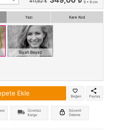
411,82 ₺
9 x 9 cm
Yazı
Kare Kod
Siyah Beyaz
epete Ekle
Beğen
Paylaş
esi
Ücretsiz
Güvenli
Kargo
Ödeme