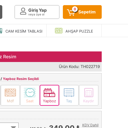
0
Giriş Yap
Sepetim
veya üye ol
CAM KESIM
TABLASI
AHŞAP
PUZZLE
z Resim
Ürün Kodu: TH022719
 /
Yapboz Resim Seçildi
Mdf
Saat
Yapboz
Taş
Kaydır
KDV Dahil
349,00 ₺