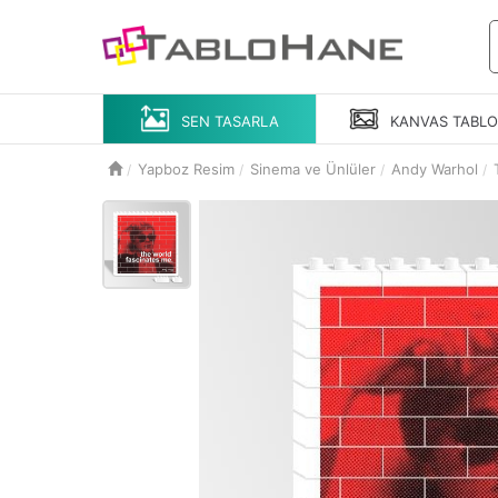
SEN TASARLA
KANVAS
TABL
Yapboz Resim
Sinema ve Ünlüler
Andy Warhol