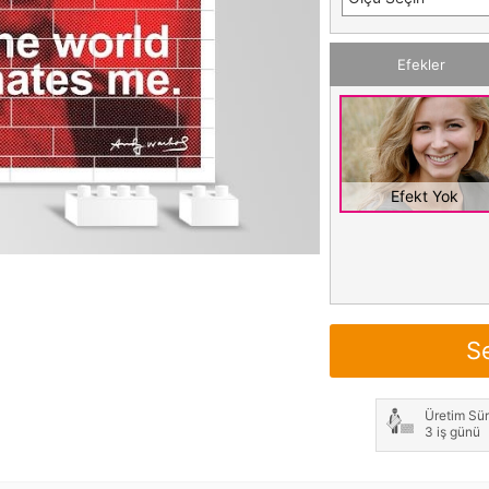
Efekler
Efekt Yok
S
Üretim Sür
3 iş günü