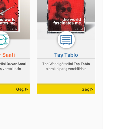
 Saati
Taş Tablo
elini
Duvar Saati
The World görselini
Taş Tablo
ş verebilirisin
olarak sipariş verebilirisin
Geç ⊳
Geç ⊳