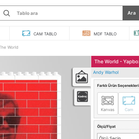
Ara
O
CAM
TABLO
MDF
TABLO
The World
The World - Yapbo
Andy Warhol
Farklı Ürün Seçenekleri
Kanvas
Cam
Ölçü/Fiyat
Ölçü Seçin