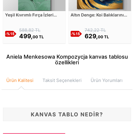
Yeşil Kıvrımlı Fırça İzleri
Altın Denge: Koi Balıklarının
Kanvas Tablosu
Renkli Dünyası Kanvas
Tablosu
588,82 TL
742,22 TL
499,
629,
00 TL
00 TL
Aniela Menkesowa Kompozycja kanvas tablosu
özellikleri
Ürün Kalitesi
Taksit Seçenekleri
Ürün Yorumları
KANVAS TABLO NEDİR?