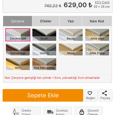
KDV Dahil
629,00 ₺
742,22 ₺
25 x 25 cm
Çerçeve
Efekler
Yazı
Kare Kod
Çerçeve Yok
Siyah
Beyaz
Antik Altın
Kahverengi
Gümüş
Meşe
Antik Fildişi
Altın
Açık Kahverengi
Not: Çerçeve genişliği her yönde +3cm, yüksekliği 3cm olmaktadır
Sepete Ekle
Beğen
Paylaş
Üretim
Ücretsiz
Güvenli
Süresi
Kargo
Ödeme