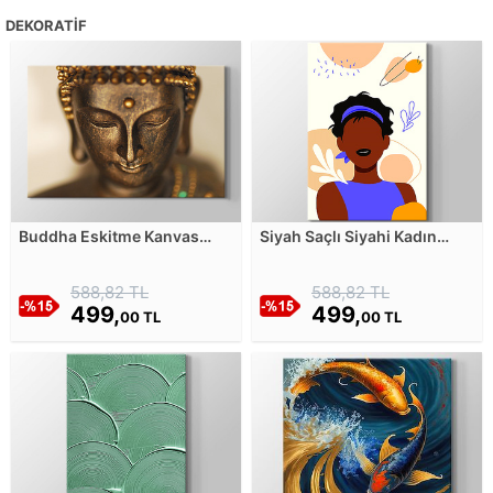
DEKORATIF
Buddha Eskitme Kanvas
Siyah Saçlı Siyahi Kadın
Tablosu
Kanvas Tablosu
588,82 TL
588,82 TL
499,
499,
00 TL
00 TL