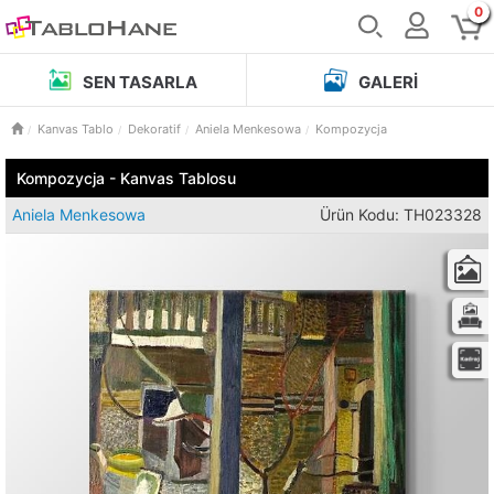
0
SEN TASARLA
GALERI
Kanvas Tablo
Dekoratif
Aniela Menkesowa
Kompozycja
Kompozycja - Kanvas Tablosu
Aniela Menkesowa
Ürün Kodu: TH023328