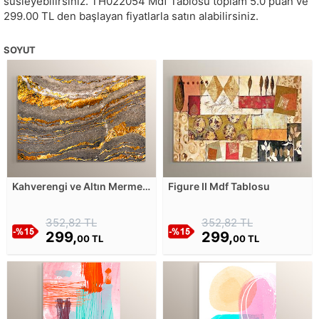
süsleyebilirsiniz.
TH022054
Mdf Tablosu toplam
5.0
puan ve
299.00
TL den başlayan fiyatlarla satın alabilirsiniz.
SOYUT
Kahverengi ve Altın Mermer
Figure II Mdf Tablosu
Deseni Mdf Tablosu
352,82 TL
352,82 TL
299,
299,
00 TL
00 TL