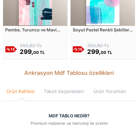
Pembe, Turuncu ve Mavi
Soyut Pastel Renkli Şekiller
Tonlarında Soyut Sulu Boya
Mdf Tablosu
Fırça Darbeli Görünümlü
352,82 TL
352,82 TL
Mdf Tablosu
299,
299,
00 TL
00 TL
Ankrasyon Mdf Tablosu özellikleri
Ürün Kalitesi
Taksit Seçenekleri
Ürün Yorumları
MDF TABLO NEDİR?
Premium malzeme ve teknoloji ile üretim