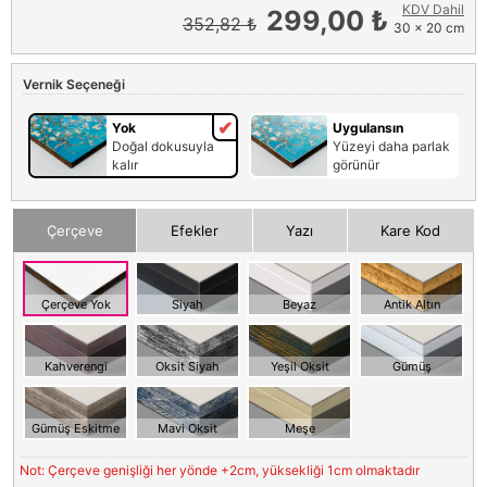
KDV Dahil
299,00 ₺
352,82 ₺
30 x 20 cm
Vernik Seçeneği
Yok
Uygulansın
Doğal dokusuyla
Yüzeyi daha parlak
kalır
görünür
Çerçeve
Efekler
Yazı
Kare Kod
Çerçeve Yok
Siyah
Beyaz
Antik Altın
Kahverengi
Oksit Siyah
Yeşil Oksit
Gümüş
Gümüş Eskitme
Mavi Oksit
Meşe
Not: Çerçeve genişliği her yönde +2cm, yüksekliği 1cm olmaktadır