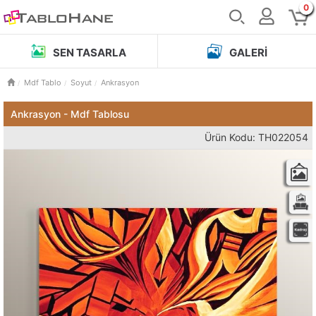
0
SEN TASARLA
GALERI
Mdf Tablo
Soyut
Ankrasyon
Ankrasyon - Mdf Tablosu
Ürün Kodu: TH022054