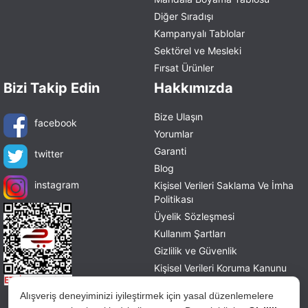
Diğer Sıradışı
Kampanyalı Tablolar
Sektörel ve Mesleki
Fırsat Ürünler
Bizi Takip Edin
Hakkımızda
Bize Ulaşın
facebook
Yorumlar
Garanti
twitter
Blog
instagram
Kişisel Verileri Saklama Ve İmha
Politikası
Üyelik Sözleşmesi
Kullanım Şartları
Gizlilik ve Güvenlik
Kişisel Verileri Koruma Kanunu
Mesafeli Satış Sözleşmesi
Alışveriş deneyiminizi iyileştirmek için yasal düzenlemelere
İade ve Değişim Politikası