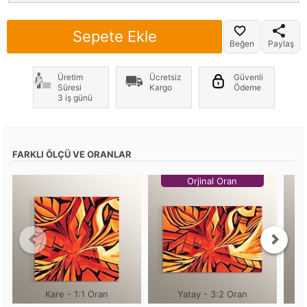
Sepete Ekle
Beğen
Paylaş
Üretim
Ücretsiz
Güvenli
Süresi
Kargo
Ödeme
3 iş günü
FARKLI ÖLÇÜ VE ORANLAR
Orjinal Oran
Kare - 1:1 Oran
Yatay - 3:2 Oran