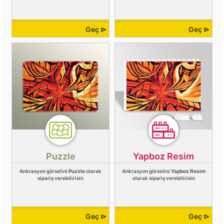
Geç ⊳
Geç ⊳
Puzzle
Yapboz Resim
Ankrasyon görselini
Puzzle
olarak
Ankrasyon görselini
Yapboz Resim
sipariş verebilirisin
olarak sipariş verebilirisin
Geç ⊳
Geç ⊳