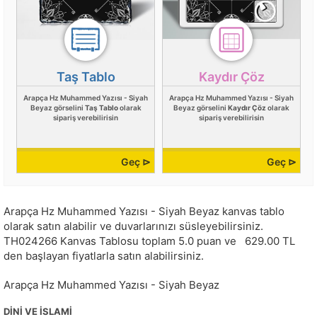
Taş Tablo
Kaydır Çöz
Arapça Hz Muhammed Yazısı - Siyah
Arapça Hz Muhammed Yazısı - Siyah
Beyaz görselini
Taş Tablo
olarak
Beyaz görselini
Kaydır Çöz
olarak
sipariş verebilirisin
sipariş verebilirisin
Geç ⊳
Geç ⊳
Arapça Hz Muhammed Yazısı - Siyah Beyaz kanvas tablo
olarak satın alabilir ve duvarlarınızı süsleyebilirsiniz.
TH024266
Kanvas Tablosu toplam
5.0
puan ve
629.00
TL
den başlayan fiyatlarla satın alabilirsiniz.
Arapça Hz Muhammed Yazısı - Siyah Beyaz
DINI VE İSLAMI