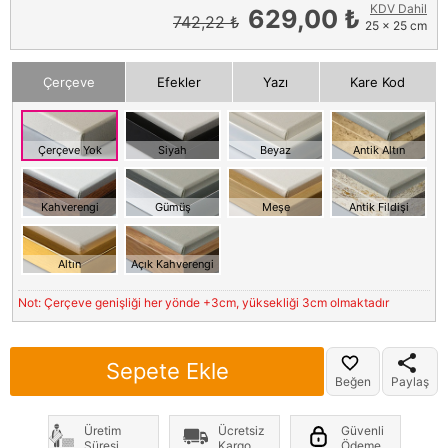
KDV Dahil
629,00 ₺
742,22 ₺
25 x 25 cm
Çerçeve
Efekler
Yazı
Kare Kod
Çerçeve Yok
Siyah
Beyaz
Antik Altın
Kahverengi
Gümüş
Meşe
Antik Fildişi
Altın
Açık Kahverengi
Not: Çerçeve genişliği her yönde +3cm, yüksekliği 3cm olmaktadır
Sepete Ekle
Beğen
Paylaş
Üretim
Ücretsiz
Güvenli
Süresi
Kargo
Ödeme