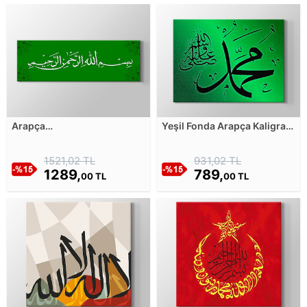
Arapça
Yeşil Fonda Arapça Kaligrafi
Bismillahirrahmanirrahim
Kanvas Tablosu
Yazısı - Yeşil Beyaz Siyah
1521,02 TL
931,02 TL
Kanvas Tablosu
1289,
789,
00 TL
00 TL