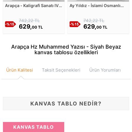
Arapça - Kaligrafi Sanatı IV
Ay Yıldız - İslami Osmanlı
Kanvas Tablosu
Hat Sanatı Kanvas Tablosu
742,22 TL
742,22 TL
629,
629,
00 TL
00 TL
Arapça Hz Muhammed Yazısı - Siyah Beyaz
kanvas tablosu özellikleri
Ürün Kalitesi
Taksit Seçenekleri
Ürün Yorumları
KANVAS TABLO NEDİR?
KANVAS TABLO