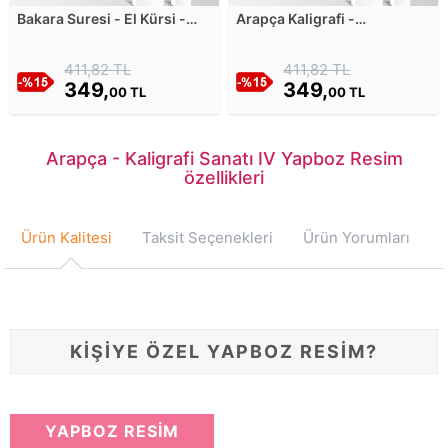
Bakara Suresi - El Kürsi -
Arapça Kaligrafi -
Allah'ın Tahtı - 255. Ayet
Kahverengi Yapboz Resim
Yapboz Resim
411,82 TL
411,82 TL
349,
349,
00 TL
00 TL
Arapça - Kaligrafi Sanatı IV Yapboz Resim
özellikleri
Ürün Kalitesi
Taksit Seçenekleri
Ürün Yorumları
KİŞİYE ÖZEL YAPBOZ RESİM?
YAPBOZ RESİM