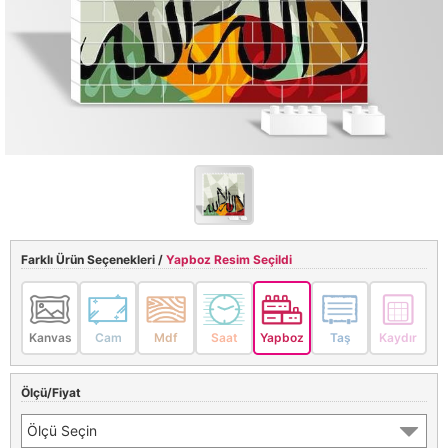
Farklı Ürün Seçenekleri /
Yapboz Resim Seçildi
Kanvas
Cam
Mdf
Saat
Yapboz
Taş
Kaydır
Ölçü/Fiyat
Ölçü Seçin