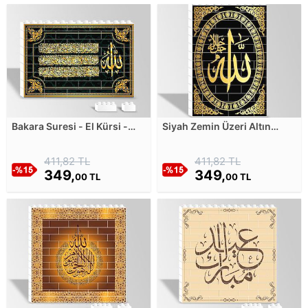
Bakara Suresi - El Kürsi -
Siyah Zemin Üzeri Altın
Siyah Yapboz Resim
Desenli Allah Yazısı Hat
Deseni Yapboz Resim
411,82 TL
411,82 TL
349,
349,
00 TL
00 TL