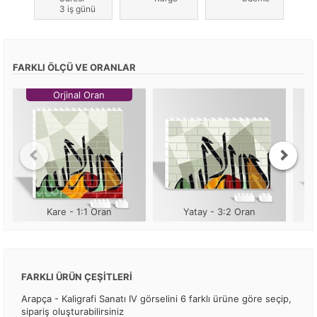
3 iş günü
FARKLI ÖLÇÜ VE ORANLAR
Orjinal Oran
Kare - 1:1 Oran
Yatay - 3:2 Oran
FARKLI ÜRÜN ÇEŞİTLERİ
Arapça - Kaligrafi Sanatı IV görselini 6 farklı ürüne göre seçip,
sipariş oluşturabilirsiniz