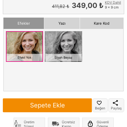
KDV Dahil
349,00 ₺
411,82 ₺
9 x 9 cm
Efekler
Yazı
Kare Kod
Efekt Yok
Siyah Beyaz
Sepete Ekle
Beğen
Paylaş
Üretim
Ücretsiz
Güvenli
Süresi
Kargo
Ödeme