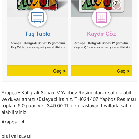
Taş Tablo
Kaydır Çöz
Arapça - Kaligrafi Sanatı IV görselini
Arapça - Kaligrafi Sanatı IV görselini
Taş Tablo
olarak sipariş verebilirisin
Kaydır Çöz
olarak sipariş verebilirisin
Geç ⊳
Geç ⊳
Arapça - Kaligrafi Sanatı IV Yapboz Resim olarak satın alabilir
ve duvarlarınızı süsleyebilirsiniz.
TH024407
Yapboz Resimsu
toplam
5.0
puan ve
349.00
TL den başlayan fiyatlarla satın
alabilirsiniz.
Arapça - 4
DINI VE İSLAMI