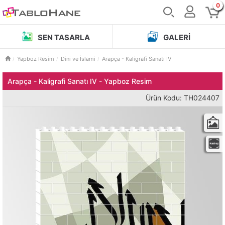
0
SEN TASARLA
GALERI
Yapboz Resim
Dini ve İslami
Arapça - Kaligrafi Sanatı IV
Arapça - Kaligrafi Sanatı IV - Yapboz Resim
Ürün Kodu: TH024407