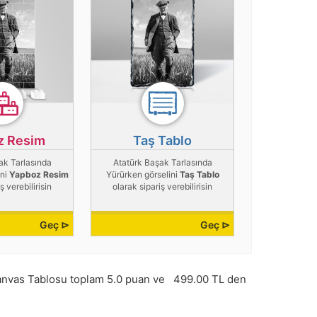
z Resim
Taş Tablo
ak Tarlasında
Atatürk Başak Tarlasında
ini
Yapboz Resim
Yürürken görselini
Taş Tablo
ş verebilirisin
olarak sipariş verebilirisin
Geç ⊳
Geç ⊳
nvas Tablosu toplam
5.0
puan ve
499.00
TL den