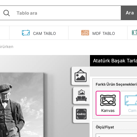
Ara
O
CAM
TABLO
MDF
TABLO
ürürken
Atatürk Başak Tarl
Farklı Ürün Seçenekleri
Kanvas
Cam
Ölçü/Fiyat