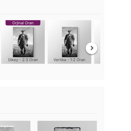
Orjinal Oran
Dikey - 2:3 Oran
Vertika - 1:2 Oran
Vertika - 1:3 Ora