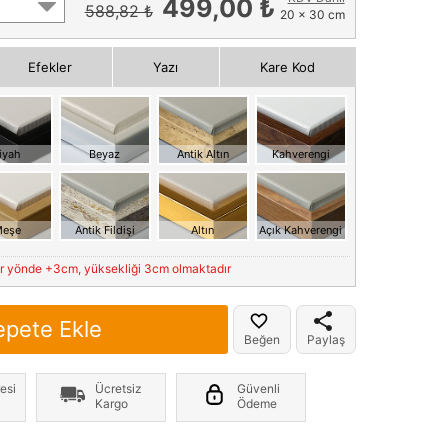
499,00 ₺
588,82 ₺
20 x 30 cm
Efekler
Yazı
Kare Kod
iyah
Beyaz
Antik Altın
Kahverengi
eşe
Antik Fildişi
Altın
Açık Kahverengi
er yönde +3cm, yüksekliği 3cm olmaktadır
epete Ekle
Beğen
Paylaş
esi
Ücretsiz
Güvenli
Kargo
Ödeme