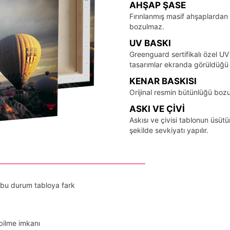
AHŞAP ŞASE
Fırınlanmış masif ahşaplardan 
bozulmaz.
UV BASKI
Greenguard sertifikalı özel UV
tasarımlar ekranda görüldüğü ş
KENAR BASKISI
Orijinal resmin bütünlüğü bozu
ASKI VE ÇIVI
Askısı ve çivisi tablonun üsü
şekilde sevkiyatı yapılır.
 bu durum tabloya fark
bilme imkanı