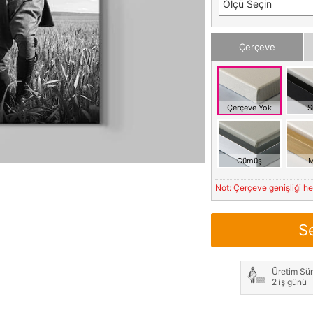
Ölçü Seçin
Çerçeve
Çerçeve Yok
S
Gümüş
M
Not: Çerçeve genişliği h
S
Üretim Sür
2 iş günü