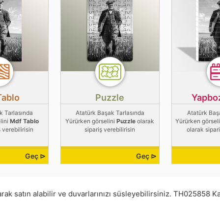
Tablo
Puzzle
Yapbo
k Tarlasında
Atatürk Başak Tarlasında
Atatürk Baş
lini
Mdf Tablo
Yürürken görselini
Puzzle
olarak
Yürürken görsel
 verebilirisin
sipariş verebilirisin
olarak sipari
Geç ⊳
Geç ⊳
k satın alabilir ve duvarlarınızı süsleyebilirsiniz.
TH025858
Ka