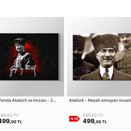
 Fonda Atatürk ve İmzası - 2
Atatürk - Neşeli olmayan insanlardan
Tablosu
iki türlü şüphe edilir. Ya hastad
o insanın başkalarına bildirme
588,82 TL
588,82 TL
istemediği bir kuruntusu vardı
499,
Tablosu
499,
00 TL
00 TL