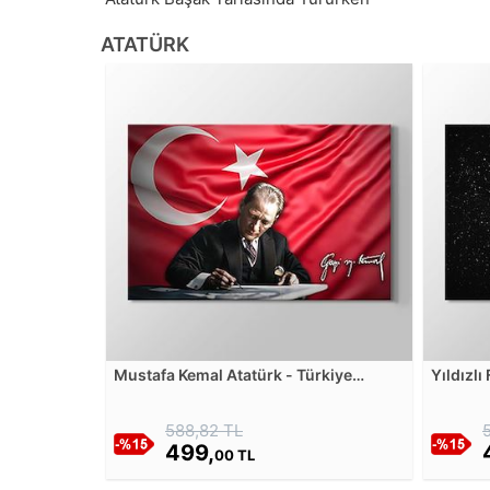
ATATÜRK
Mustafa Kemal Atatürk - Türkiye
Yıldızlı
Cumhuriyeti'nin temeli kültürdür
Kanvas 
Kanvas Tablosu
588,82 TL
499,
00 TL