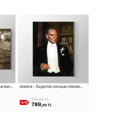
Atatürk - Özgürlük olmayan ülkede
ır, yahut
ölüm, yıkılış vardır. Her ilerlemenin,
k
kurtuluşun anası özgürlüktür Kanvas
931,02 TL
r Kanvas
Tablosu
789,
00 TL