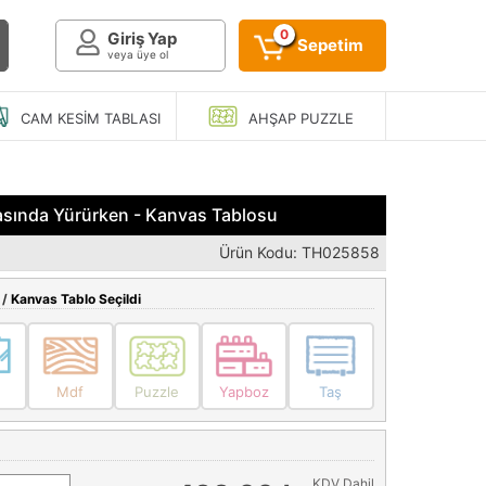
0
Giriş Yap
Sepetim
veya üye ol
CAM KESIM
TABLASI
AHŞAP
PUZZLE
asında Yürürken - Kanvas Tablosu
Ürün Kodu: TH025858
 /
Kanvas Tablo Seçildi
Mdf
Puzzle
Yapboz
Taş
KDV Dahil