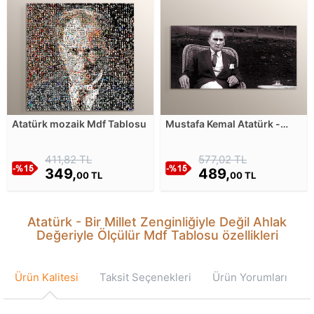
Atatürk mozaik Mdf Tablosu
Mustafa Kemal Atatürk -
Eğer bir millet büyükse
kendisini tanımakla daha
411,82 TL
577,02 TL
büyük olur Mdf Tablosu
349,
489,
00 TL
00 TL
Atatürk - Bir Millet Zenginliğiyle Değil Ahlak
Değeriyle Ölçülür Mdf Tablosu özellikleri
Ürün Kalitesi
Taksit Seçenekleri
Ürün Yorumları