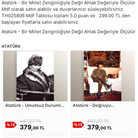
Atatürk - Bir Millet Zenginliğiyle Değil Ahlak Değeriyle Ölçülür
Mdf olarak satın alabilir ve duvarlarınızı süsleyebilirsiniz.
TH025806
Mdf Tablosu toplam
5.0
puan ve
299.00
TL den
başlayan fiyatlarla satın alabilirsiniz.
Atatürk - Bir Millet Zenginliğiyle Değil Ahlak Değeriyle Ölçülür
ATATÜRK
Atatürk - Umutsuz Durumlar
Atatürk - Doğruyu
Yoktur, Umutsuz İnsanlar
söylemekten korkmayınız
Vardır Mdf Tablosu
Mdf Tablosu
447,22 TL
447,22 TL
379,
379,
00 TL
00 TL