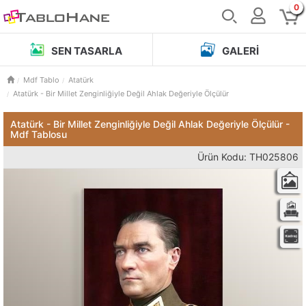
0
SEN TASARLA
GALERI
Mdf Tablo
Atatürk
Atatürk - Bir Millet Zenginliğiyle Değil Ahlak Değeriyle Ölçülür
Atatürk - Bir Millet Zenginliğiyle Değil Ahlak Değeriyle Ölçülür -
Mdf Tablosu
Ürün Kodu: TH025806