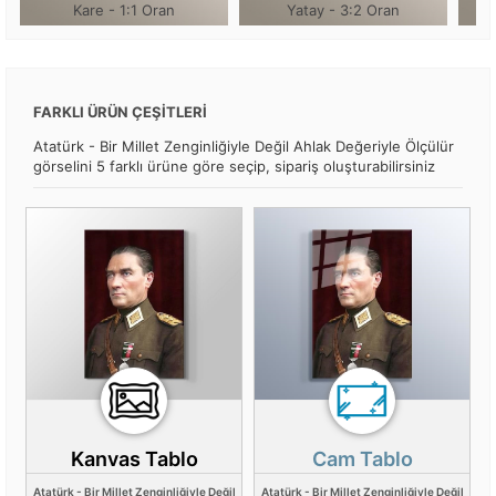
Kare - 1:1 Oran
Yatay - 3:2 Oran
FARKLI ÜRÜN ÇEŞİTLERİ
Atatürk - Bir Millet Zenginliğiyle Değil Ahlak Değeriyle Ölçülür
görselini 5 farklı ürüne göre seçip, sipariş oluşturabilirsiniz
Kanvas Tablo
Cam Tablo
Atatürk - Bir Millet Zenginliğiyle Değil
Atatürk - Bir Millet Zenginliğiyle Değil