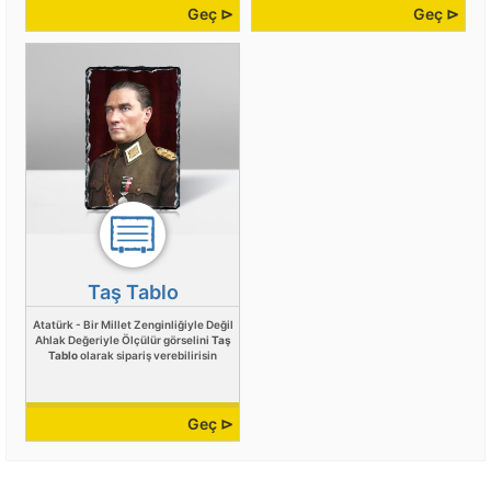
Geç ⊳
Geç ⊳
Taş Tablo
Atatürk - Bir Millet Zenginliğiyle Değil
Ahlak Değeriyle Ölçülür görselini
Taş
Tablo
olarak sipariş verebilirisin
Geç ⊳