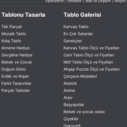
Siparişlerim
|
Hesabım
|
İade ve Değişim
|
İletişim
Tablonu Tasarla
Tablo Galerisi
Tek Parçalı
Kanvas Tablo
Mozaik Tablo
En Çok Satanlar
Kolaj Tablo
Sanatçılar
Annene Hediye
Kanvas Tablo Ölçü ve Fiyatları
Sevgiline Hediye
Cam Tablo Ölçü ve Fiyatları
Bebek ve Çocuk
Mdf Tablo Ölçü ve Fiyatları
Doğum Günü
Ahşap Puzzle Ölçü ve Fiyatları
Evlilik ve Nişan
Çerçeve Modelleri
Farklı Tasarımlar
Atatürk
Parçalı Tablolar
Anime
Arşiv
Başyapıtlar
Bebek ve çocuk odası
Çiçekler
Dekoratif