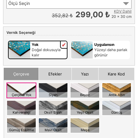
Ölçü Seçin
KDV Dahil
299,00 ₺
352,82 ₺
20 x 30 cm
Vernik Seçeneği
Yok
Uygulansın
Doğal dokusuyla
Yüzeyi daha parlak
kalır
görünür
Çerçeve
Efekler
Yazı
Kare Kod
Çerçeve Yok
Siyah
Beyaz
Antik Altın
Kahverengi
Oksit Siyah
Yeşil Oksit
Gümüş
Gümüş Eskitme
Mavi Oksit
Meşe