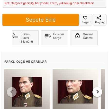
Not: Çerçeve genişliği her yönde +2cm, yüksekliği 1cm olmaktadır
Sepete Ekle
Beğen
Paylaş
Üretim
Ücretsiz
Güvenli
Süresi
Kargo
Ödeme
3 iş günü
FARKLI ÖLÇÜ VE ORANLAR