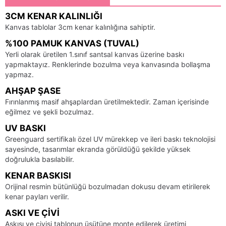
3CM KENAR KALINLIĞI
Kanvas tablolar 3cm kenar kalınlığına sahiptir.
%100 PAMUK KANVAS (TUVAL)
Yerli olarak üretilen 1.sınıf santsal kanvas üzerine baskı
yapmaktayız. Renklerinde bozulma veya kanvasında bollaşma
yapmaz.
AHŞAP ŞASE
Fırınlanmış masif ahşaplardan üretilmektedir. Zaman içerisinde
eğilmez ve şekli bozulmaz.
UV BASKI
Greenguard sertifikalı özel UV mürekkep ve ileri baskı teknolojisi
sayesinde, tasarımlar ekranda görüldüğü şekilde yüksek
doğrulukla basılabilir.
KENAR BASKISI
Orijinal resmin bütünlüğü bozulmadan dokusu devam etirilerek
kenar payları verilir.
ASKI VE ÇIVI
Askısı ve çivisi tablonun üsütüne monte edilerek üretimi