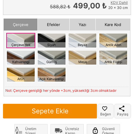
KDV Dahil
499,00 ₺
588,82 ₺
20 x 30 cm
Çerçeve
Efekler
Yazı
Kare Kod
Çerçeve Yok
Siyah
Beyaz
Antik Altın
Kahverengi
Gümüş
Meşe
Antik Fildişi
Altın
Açık Kahverengi
Not: Çerçeve genişliği her yönde +3cm, yüksekliği 3cm olmaktadır
Sepete Ekle
Beğen
Paylaş
Üretim
Ücretsiz
Güvenli
Süresi
Kargo
Ödeme