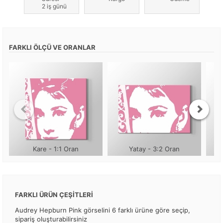
2 iş günü
FARKLI ÖLÇÜ VE ORANLAR
Kare - 1:1 Oran
Yatay - 3:2 Oran
FARKLI ÜRÜN ÇEŞİTLERİ
Audrey Hepburn Pink görselini 6 farklı ürüne göre seçip,
sipariş oluşturabilirsiniz