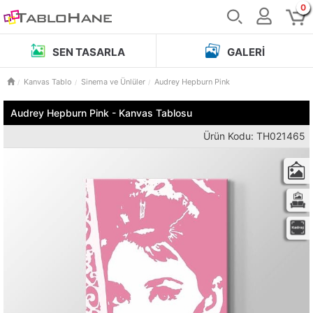
0
SEN TASARLA
GALERI
Kanvas Tablo
Sinema ve Ünlüler
Audrey Hepburn Pink
Audrey Hepburn Pink - Kanvas Tablosu
Ürün Kodu: TH021465