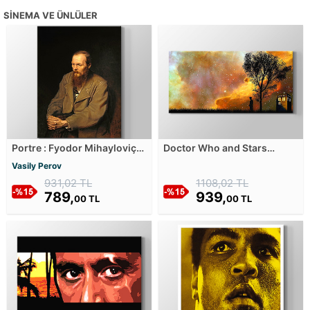
SINEMA VE ÜNLÜLER
Portre : Fyodor Mihayloviç
Doctor Who and Stars
Dostoyevski Kanvas
Kanvas Tablosu
Vasily Perov
Tablosu
931,02 TL
1108,02 TL
789,
939,
00 TL
00 TL