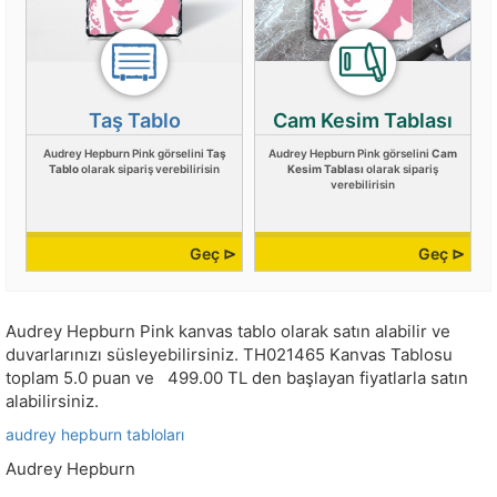
Taş Tablo
Cam Kesim Tablası
Audrey Hepburn Pink görselini
Taş
Audrey Hepburn Pink görselini
Cam
Tablo
olarak sipariş verebilirisin
Kesim Tablası
olarak sipariş
verebilirisin
Geç ⊳
Geç ⊳
Audrey Hepburn Pink kanvas tablo olarak satın alabilir ve
duvarlarınızı süsleyebilirsiniz.
TH021465
Kanvas Tablosu
toplam
5.0
puan ve
499.00
TL den başlayan fiyatlarla satın
alabilirsiniz.
audrey hepburn tabloları
Audrey Hepburn