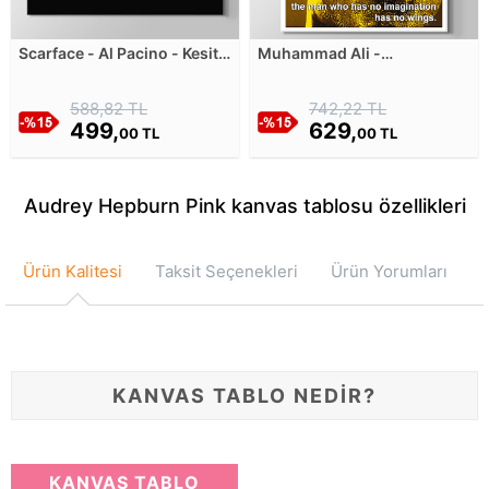
Scarface - Al Pacino - Kesit
Muhammad Ali -
Kanvas Tablosu
Imagination Kanvas Tablosu
588,82 TL
742,22 TL
499,
629,
00 TL
00 TL
Audrey Hepburn Pink kanvas tablosu özellikleri
Ürün Kalitesi
Taksit Seçenekleri
Ürün Yorumları
KANVAS TABLO NEDİR?
KANVAS TABLO