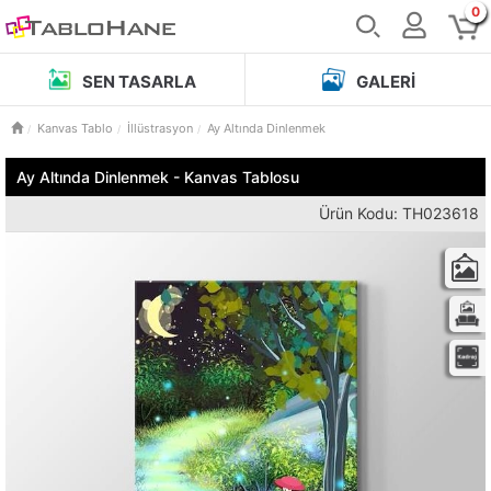
0
SEN TASARLA
GALERI
Kanvas Tablo
İllüstrasyon
Ay Altında Dinlenmek
Ay Altında Dinlenmek - Kanvas Tablosu
Ürün Kodu: TH023618