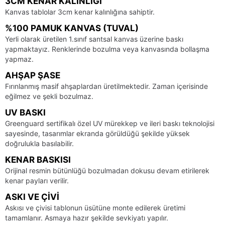
3CM KENAR KALINLIĞI
Kanvas tablolar 3cm kenar kalınlığına sahiptir.
%100 PAMUK KANVAS (TUVAL)
Yerli olarak üretilen 1.sınıf santsal kanvas üzerine baskı
yapmaktayız. Renklerinde bozulma veya kanvasında bollaşma
yapmaz.
AHŞAP ŞASE
Fırınlanmış masif ahşaplardan üretilmektedir. Zaman içerisinde
eğilmez ve şekli bozulmaz.
UV BASKI
Greenguard sertifikalı özel UV mürekkep ve ileri baskı teknolojisi
sayesinde, tasarımlar ekranda görüldüğü şekilde yüksek
doğrulukla basılabilir.
KENAR BASKISI
Orijinal resmin bütünlüğü bozulmadan dokusu devam etirilerek
kenar payları verilir.
ASKI VE ÇIVI
Askısı ve çivisi tablonun üsütüne monte edilerek üretimi
tamamlanır. Asmaya hazır şekilde sevkiyatı yapılır.