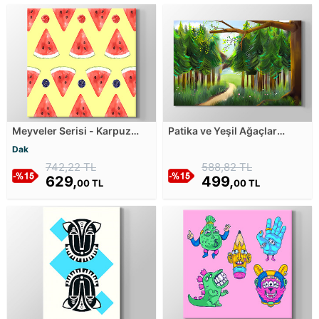
Meyveler Serisi - Karpuz
Patika ve Yeşil Ağaçlar
Dilimleri Kanvas Tablosu
Kanvas Tablosu
Dak
742,22 TL
588,82 TL
629,
499,
00 TL
00 TL