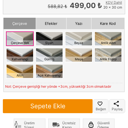
KDV Dahil
499,00 ₺
588,82 ₺
20 x 30 cm
Çerçeve
Efekler
Yazı
Kare Kod
Çerçeve Yok
Siyah
Beyaz
Antik Altın
Kahverengi
Gümüş
Meşe
Antik Fildişi
Altın
Açık Kahverengi
Not: Çerçeve genişliği her yönde +3cm, yüksekliği 3cm olmaktadır
Sepete Ekle
Beğen
Paylaş
Üretim
Ücretsiz
Güvenli
Süresi
Kargo
Ödeme