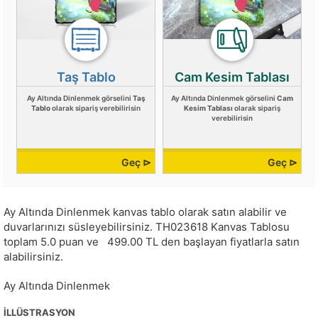
Taş Tablo
Cam Kesim Tablası
Ay Altında Dinlenmek görselini
Taş
Ay Altında Dinlenmek görselini
Cam
Tablo
olarak sipariş verebilirisin
Kesim Tablası
olarak sipariş
verebilirisin
Geç ⊳
Geç ⊳
Ay Altında Dinlenmek kanvas tablo olarak satın alabilir ve
duvarlarınızı süsleyebilirsiniz.
TH023618
Kanvas Tablosu
toplam
5.0
puan ve
499.00
TL den başlayan fiyatlarla satın
alabilirsiniz.
Ay Altında Dinlenmek
İLLÜSTRASYON