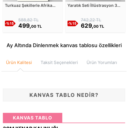
Turkuaz Şekillerle Afrika
Yaratık Seti İllüstrasyon 3
Kabile Maskesi - 2 Kanvas
Kanvas Tablosu
Tablosu
588,82 TL
742,22 TL
499,
629,
00 TL
00 TL
Ay Altında Dinlenmek kanvas tablosu özellikleri
Ürün Kalitesi
Taksit Seçenekleri
Ürün Yorumları
KANVAS TABLO NEDİR?
KANVAS TABLO