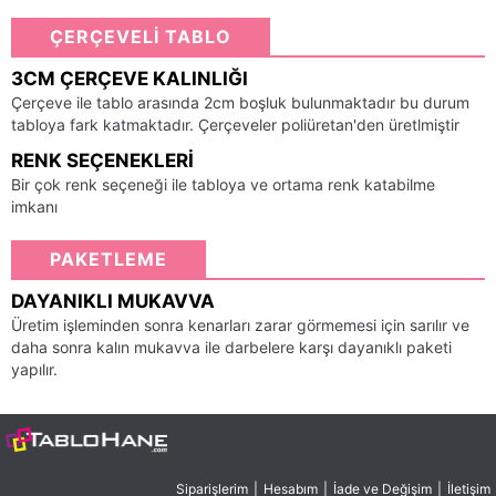
ÇERÇEVELİ TABLO
3CM ÇERÇEVE KALINLIĞI
Çerçeve ile tablo arasında 2cm boşluk bulunmaktadır bu durum
tabloya fark katmaktadır. Çerçeveler poliüretan'den üretlmiştir
RENK SEÇENEKLERI
Bir çok renk seçeneği ile tabloya ve ortama renk katabilme
imkanı
PAKETLEME
DAYANIKLI MUKAVVA
Üretim işleminden sonra kenarları zarar görmemesi için sarılır ve
daha sonra kalın mukavva ile darbelere karşı dayanıklı paketi
yapılır.
Siparişlerim
|
Hesabım
|
İade ve Değişim
|
İletişim