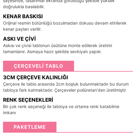
sayesinde, tasarımlar ekranda görüldüğü şekilde yüksek
doğrulukla basılabilir.
KENAR BASKISI
Orijinal resmin bütünlüğü bozulmadan dokusu devam etirilerek
kenar payları verilir.
ASKI VE ÇIVI
Askısı ve çivisi tablonun üsütüne monte edilerek üretimi
tamamlanır. Asmaya hazır şekilde sevkiyatı yapılır.
ÇERÇEVELİ TABLO
3CM ÇERÇEVE KALINLIĞI
Çerçeve ile tablo arasında 2cm boşluk bulunmaktadır bu durum
tabloya fark katmaktadır. Çerçeveler poliüretan'den üretlmiştir
RENK SEÇENEKLERI
Bir çok renk seçeneği ile tabloya ve ortama renk katabilme
imkanı
PAKETLEME