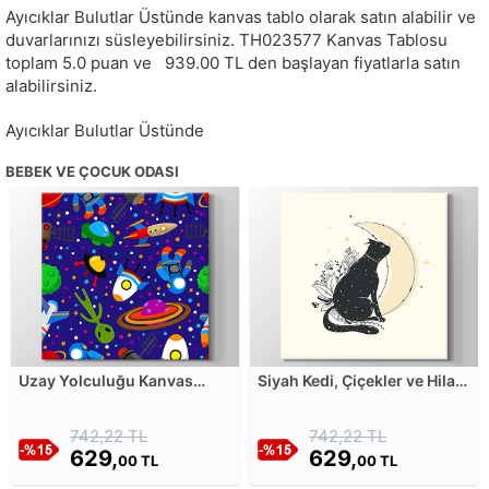
Ayıcıklar Bulutlar Üstünde kanvas tablo olarak satın alabilir ve
duvarlarınızı süsleyebilirsiniz.
TH023577
Kanvas Tablosu
toplam
5.0
puan ve
939.00
TL den başlayan fiyatlarla satın
alabilirsiniz.
Ayıcıklar Bulutlar Üstünde
BEBEK VE ÇOCUK ODASI
Uzay Yolculuğu Kanvas
Siyah Kedi, Çiçekler ve Hilal
Tablosu
Kanvas Tablosu
742,22 TL
742,22 TL
629,
629,
00 TL
00 TL