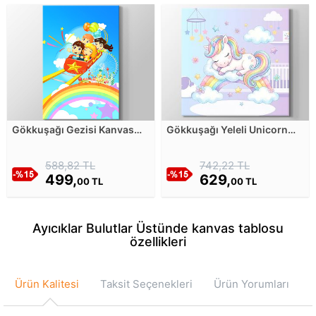
Gökkuşağı Gezisi Kanvas
Gökkuşağı Yeleli Unicorn
Tablosu
Kanvas Tablosu
588,82 TL
742,22 TL
499,
629,
00 TL
00 TL
Ayıcıklar Bulutlar Üstünde kanvas tablosu
özellikleri
Ürün Kalitesi
Taksit Seçenekleri
Ürün Yorumları