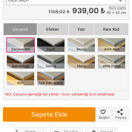
KDV Dahil
939,00 ₺
1108,02 ₺
60 x 30 cm
Çerçeve
Efekler
Yazı
Kare Kod
Çerçeve Yok
Siyah
Beyaz
Antik Altın
Kahverengi
Gümüş
Meşe
Antik Fildişi
Altın
Açık Kahverengi
Not: Çerçeve genişliği her yönde +3cm, yüksekliği 3cm olmaktadır
Sepete Ekle
Beğen
Paylaş
Üretim
Ücretsiz
Güvenli