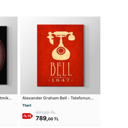
itmik
Alexander Graham Bell - Telefonun
Mucidi Kanvas Tablosu
Thart
931,02 TL
789,
00 TL