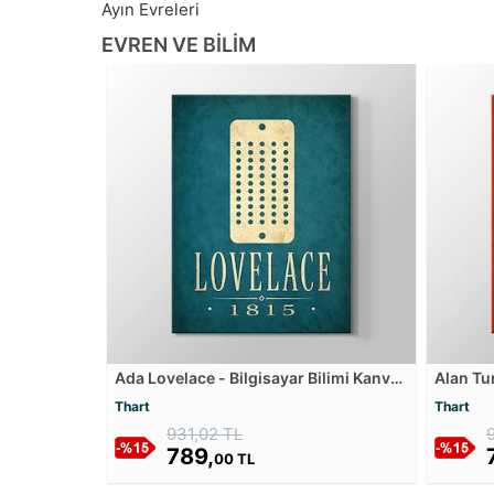
Ayın Evreleri
EVREN VE BILIM
Ada Lovelace - Bilgisayar Bilimi Kanvas
Alan Tu
Tablosu
Kanvas 
Thart
Thart
931,02 TL
789,
00 TL