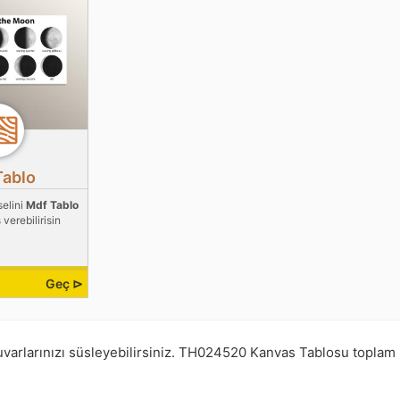
Tablo
selini
Mdf Tablo
 verebilirisin
Geç ⊳
uvarlarınızı süsleyebilirsiniz.
TH024520
Kanvas Tablosu toplam