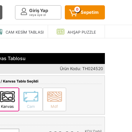
0
Giriş Yap
Sepetim
veya üye ol
CAM KESIM
TABLASI
AHŞAP
PUZZLE
nvas Tablosu
Ürün Kodu: TH024520
 /
Kanvas Tablo Seçildi
Kanvas
Cam
Mdf
KDV Dahil