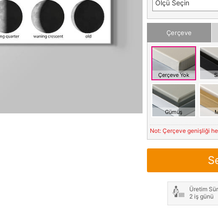
Ölçü Seçin
Çerçeve
Çerçeve Yok
S
Gümüş
M
Not: Çerçeve genişliği h
S
Üretim Sür
2 iş günü