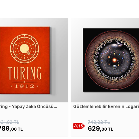
ring - Yapay Zeka Öncüsü
Gözlemlenebilir Evrenin Logar
Tablosu
Resmi Kanvas Tablosu
931,02 TL
742,22 TL
789,
629,
00 TL
00 TL