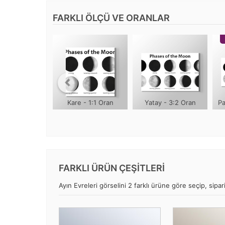
FARKLI ÖLÇÜ VE ORANLAR
Kare - 1:1 Oran
Yatay - 3:2 Oran
Pa
FARKLI ÜRÜN ÇEŞİTLERİ
Ayın Evreleri görselini 2 farklı ürüne göre seçip, sipari