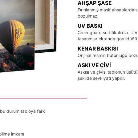
AHŞAP ŞASE
Fırınlanmış masif ahşaplardan 
bozulmaz.
UV BASKI
Greenguard sertifikalı özel UV
tasarımlar ekranda görüldüğü ş
KENAR BASKISI
Orijinal resmin bütünlüğü bozu
ASKI VE ÇIVI
Askısı ve çivisi tablonun üsü
şekilde sevkiyatı yapılır.
 bu durum tabloya fark
bilme imkanı