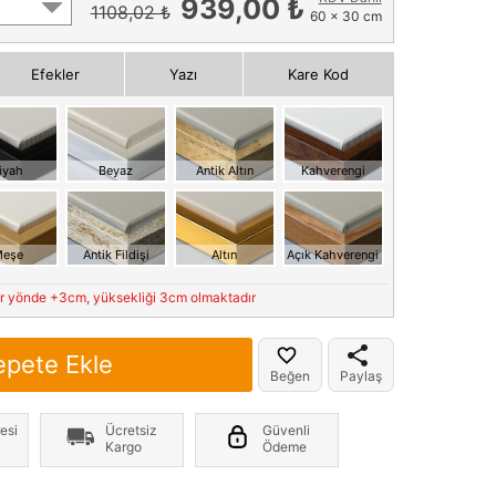
939,00 ₺
1108,02 ₺
60 x 30 cm
Efekler
Yazı
Kare Kod
iyah
Beyaz
Antik Altın
Kahverengi
eşe
Antik Fildişi
Altın
Açık Kahverengi
er yönde +3cm, yüksekliği 3cm olmaktadır
epete Ekle
Beğen
Paylaş
esi
Ücretsiz
Güvenli
Kargo
Ödeme