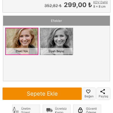
KDV Dahil
299,00 ₺
352,82 ₺
8 x 8 cm
Efekler
Efekt Yok
Siyah Beyaz
Sepete Ekle
Beğen
Paylaş
Üretim
Ücretsiz
Güvenli
Süresi
Kargo
Ödeme