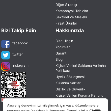
Diğer Sıradışı
Kampanyalı Tablolar
Sektörel ve Mesleki
Fırsat Ürünler
Bizi Takip Edin
Hakkımızda
Bize Ulaşın
facebook
Yorumlar
Garanti
twitter
Blog
instagram
Kişisel Verileri Saklama Ve İmha
Politikası
Üyelik Sözleşmesi
Kullanım Şartları
Gizlilik ve Güvenlik
Kişisel Verileri Koruma Kanunu
Mesafeli Satış Sözleşmesi
Alışveriş deneyiminizi iyileştirmek için yasal düzenlemelere
İade ve Değişim Politikası
uygunçerezler (cookies) kullanıyoruz. Detaylı bilgiye
Gizlilik