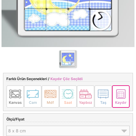
Farklı Ürün Seçenekleri /
Kaydır Çöz Seçildi
Kanvas
Cam
Mdf
Saat
Yapboz
Taş
Kaydır
Ölçü/Fiyat
8 x 8 cm