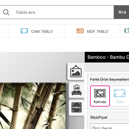
Ara
O
CAM
TABLO
MDF
TABLO
Bamboo - Bambu Da
Farklı Ürün Seçenekleri
Kanvas
Cam
Ölçü/Fiyat
Ölçü Seçin