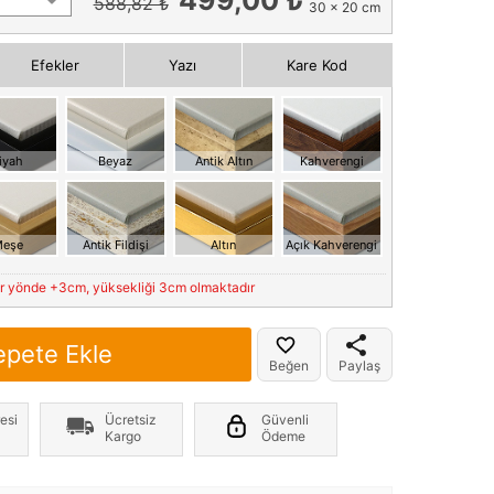
588,82 ₺
30 x 20 cm
Efekler
Yazı
Kare Kod
iyah
Beyaz
Antik Altın
Kahverengi
eşe
Antik Fildişi
Altın
Açık Kahverengi
er yönde +3cm, yüksekliği 3cm olmaktadır
epete Ekle
Beğen
Paylaş
esi
Ücretsiz
Güvenli
Kargo
Ödeme