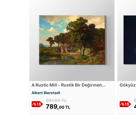
A Rustic Mill - Rustik Bir Değirmen
Gökyüzü
Kanvas Tablosu
Yıldızl
Albert Bierstadt
931,02 TL
789,
00 TL