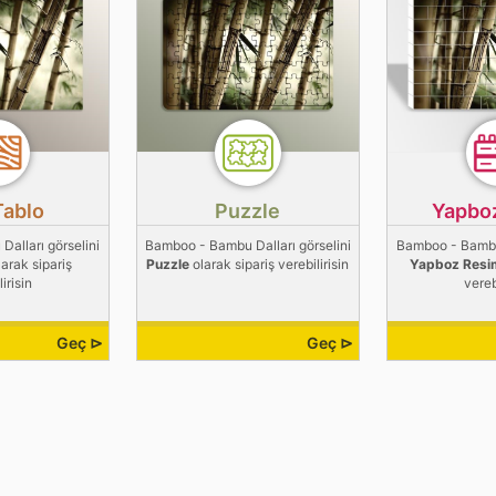
Tablo
Puzzle
Yapbo
alları görselini
Bamboo - Bambu Dalları görselini
Bamboo - Bambu 
arak sipariş
Puzzle
olarak sipariş verebilirisin
Yapboz Resi
irisin
vereb
Geç ⊳
Geç ⊳