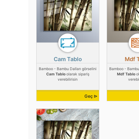
Cam Tablo
Mdf 
Bamboo - Bambu Dalları görselini
Bamboo - Bambu D
Cam Tablo
olarak sipariş
Mdf Tablo
ol
verebilirisin
verebil
Geç ⊳