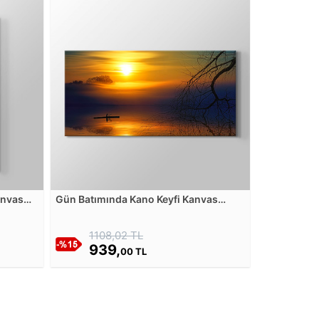
anvas
Gün Batımında Kano Keyfi Kanvas
Tablosu
1108,02 TL
939,
00 TL