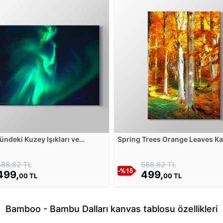
ndeki Kuzey Işıkları ve
Spring Trees Orange Leaves K
ar Kanvas Tablosu
Tablosu
588,82 TL
588,82 TL
499,
499,
00 TL
00 TL
Bamboo - Bambu Dalları kanvas tablosu özellikleri