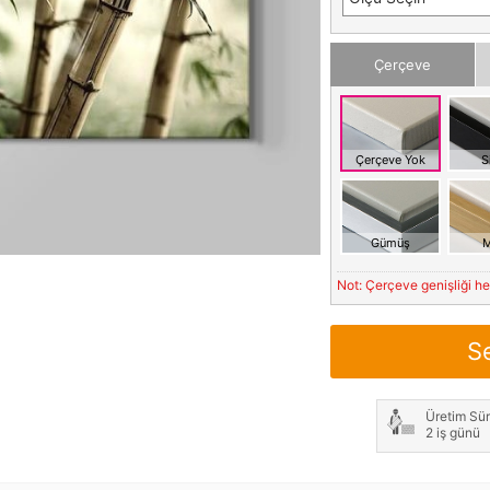
Çerçeve
Çerçeve Yok
S
Gümüş
M
Not: Çerçeve genişliği h
S
Üretim Sür
2 iş günü