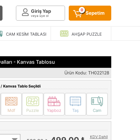
0
Giriş Yap
Sepetim
veya üye ol
CAM KESIM
TABLASI
AHŞAP
PUZZLE
lları - Kanvas Tablosu
Ürün Kodu: TH022128
 /
Kanvas Tablo Seçildi
Mdf
Puzzle
Yapboz
Taş
Cam
KDV Dahil
499,00 ₺