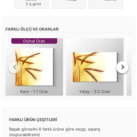
2 iş günü
FARKLI ÖLÇÜ VE ORANLAR
Orjinal Oran
Kare - 1:1 Oran
Yatay - 3:2 Oran
FARKLI ÜRÜN ÇEŞİTLERİ
Başak görselini 6 farklı ürüne göre seçip, sipariş
oluşturabilirsiniz