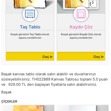
Taş Tablo
Kaydır Çöz
Başak görselini
Taş Tablo
olarak
Başak görselini
Kaydır Çöz
olarak
sipariş verebilirisin
sipariş verebilirisin
Geç ⊳
Geç ⊳
Başak kanvas tablo olarak satın alabilir ve duvarlarınızı
süsleyebilirsiniz.
TH022889
Kanvas Tablosu toplam
5.0
puan
ve
629.00
TL den başlayan fiyatlarla satın alabilirsiniz.
Başak
ÇIÇEKLER