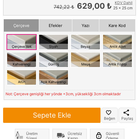
KDV Dahil
629,00 ₺
742,22 ₺
25 x 25 cm
Çerçeve
Efekler
Yazı
Kare Kod
Çerçeve Yok
Siyah
Beyaz
Antik Altın
Kahverengi
Gümüş
Meşe
Antik Fildişi
Altın
Açık Kahverengi
Not: Çerçeve genişliği her yönde +3cm, yüksekliği 3cm olmaktadır
Sepete Ekle
Beğen
Paylaş
Üretim
Ücretsiz
Güvenli
Süresi
Kargo
Ödeme