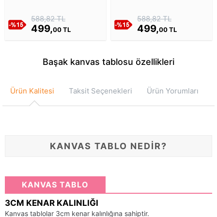
Orkideler Kanvas Tablosu
588,82 TL
588,82 TL
499,
499,
00 TL
00 TL
Başak kanvas tablosu özellikleri
Ürün Kalitesi
Taksit Seçenekleri
Ürün Yorumları
KANVAS TABLO NEDİR?
KANVAS TABLO
3CM KENAR KALINLIĞI
Kanvas tablolar 3cm kenar kalınlığına sahiptir.