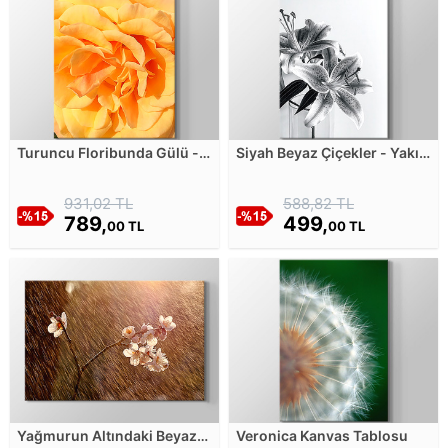
Turuncu Floribunda Gülü -
Siyah Beyaz Çiçekler - Yakın
Yakın Çekim Kanvas Tablosu
Çekim Kanvas Tablosu
931,02 TL
588,82 TL
789,
499,
00 TL
00 TL
Yağmurun Altındaki Beyaz
Veronica Kanvas Tablosu