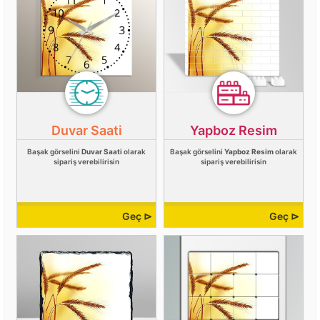
Duvar Saati
Yapboz Resim
Başak görselini
Duvar Saati
olarak
Başak görselini
Yapboz Resim
olarak
sipariş verebilirisin
sipariş verebilirisin
Geç ⊳
Geç ⊳