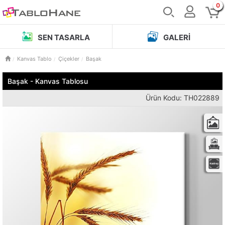
0
SEN TASARLA
GALERI
Kanvas Tablo
Çiçekler
Başak
Başak - Kanvas Tablosu
Ürün Kodu: TH022889