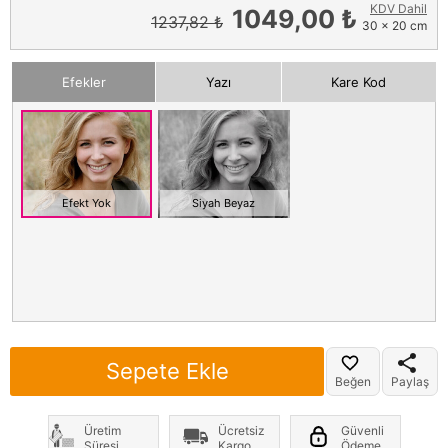
KDV Dahil
1049,00 ₺
1237,82 ₺
30 x 20 cm
Efekler
Yazı
Kare Kod
Efekt Yok
Siyah Beyaz
Sepete Ekle
Beğen
Paylaş
Üretim
Ücretsiz
Güvenli
Süresi
Kargo
Ödeme