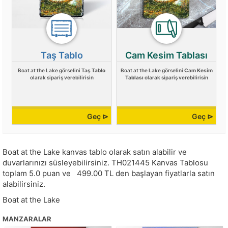
Taş Tablo
Cam Kesim Tablası
Boat at the Lake görselini
Taş Tablo
Boat at the Lake görselini
Cam Kesim
olarak sipariş verebilirisin
Tablası
olarak sipariş verebilirisin
Geç ⊳
Geç ⊳
Boat at the Lake kanvas tablo olarak satın alabilir ve
duvarlarınızı süsleyebilirsiniz.
TH021445
Kanvas Tablosu
toplam
5.0
puan ve
499.00
TL den başlayan fiyatlarla satın
alabilirsiniz.
Boat at the Lake
MANZARALAR