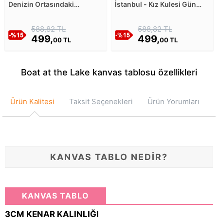
Denizin Ortasındaki
İstanbul - Kız Kulesi Gün
Kayalıkların Soğuk Renkli
Batmadan II Kanvas Tablosu
Manzarası Kanvas Tablosu
588,82 TL
588,82 TL
499,
499,
00 TL
00 TL
Boat at the Lake kanvas tablosu özellikleri
Ürün Kalitesi
Taksit Seçenekleri
Ürün Yorumları
KANVAS TABLO NEDİR?
KANVAS TABLO
3CM KENAR KALINLIĞI