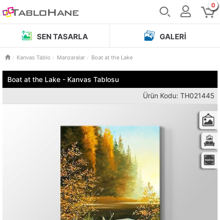
0
SEN TASARLA
GALERI
Kanvas Tablo
Manzaralar
Boat at the Lake
Boat at the Lake - Kanvas Tablosu
Ürün Kodu: TH021445