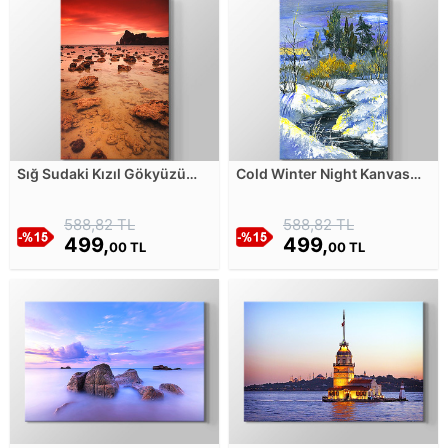
Sığ Sudaki Kızıl Gökyüzü
Cold Winter Night Kanvas
Kanvas Tablosu
Tablosu
588,82 TL
588,82 TL
499,
499,
00 TL
00 TL