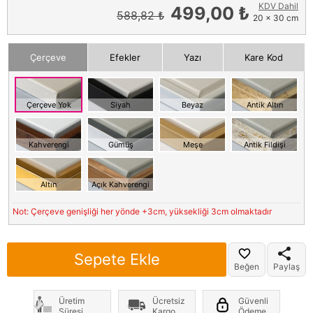
KDV Dahil
499,00 ₺
588,82 ₺
20 x 30 cm
Çerçeve
Efekler
Yazı
Kare Kod
Çerçeve Yok
Siyah
Beyaz
Antik Altın
Kahverengi
Gümüş
Meşe
Antik Fildişi
Altın
Açık Kahverengi
Not: Çerçeve genişliği her yönde +3cm, yüksekliği 3cm olmaktadır
Sepete Ekle
Beğen
Paylaş
Üretim
Ücretsiz
Güvenli
Süresi
Kargo
Ödeme