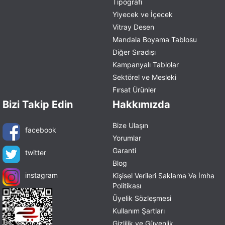
Tipografi
Yiyecek ve İçecek
Vitray Desen
Mandala Boyama Tablosu
Diğer Sıradışı
Kampanyalı Tablolar
Sektörel ve Mesleki
Fırsat Ürünler
Bizi Takip Edin
Hakkımızda
Bize Ulaşın
facebook
Yorumlar
Garanti
twitter
Blog
instagram
Kişisel Verileri Saklama Ve İmha
Politikası
Üyelik Sözleşmesi
Kullanım Şartları
Gizlilik ve Güvenlik