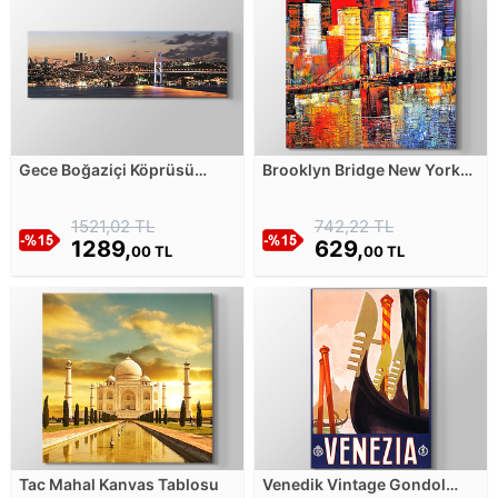
Gece Boğaziçi Köprüsü
Brooklyn Bridge New York
Kanvas Tablosu
Kanvas Tablosu
1521,02 TL
742,22 TL
1289,
629,
00 TL
00 TL
Tac Mahal Kanvas Tablosu
Venedik Vintage Gondol