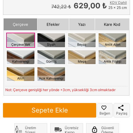
KDV Dahil
629,00 ₺
742,22 ₺
25 x 25 cm
Çerçeve
Efekler
Yazı
Kare Kod
Çerçeve Yok
Siyah
Beyaz
Antik Altın
Kahverengi
Gümüş
Meşe
Antik Fildişi
Altın
Açık Kahverengi
Not: Çerçeve genişliği her yönde +3cm, yüksekliği 3cm olmaktadır
Sepete Ekle
Beğen
Paylaş
Üretim
Ücretsiz
Güvenli
Süresi
Kargo
Ödeme