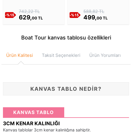
Posteri Kanvas Tablosu
742,22 TL
588,82 TL
629,
499,
00 TL
00 TL
Boat Tour kanvas tablosu özellikleri
Ürün Kalitesi
Taksit Seçenekleri
Ürün Yorumları
KANVAS TABLO NEDİR?
KANVAS TABLO
3CM KENAR KALINLIĞI
Kanvas tablolar 3cm kenar kalınlığına sahiptir.