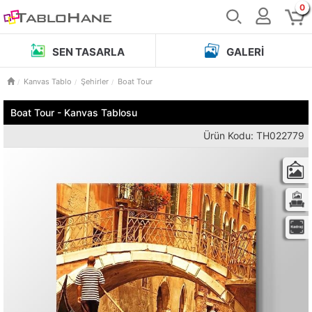
0
SEN TASARLA
GALERI
Kanvas Tablo
Şehirler
Boat Tour
Boat Tour - Kanvas Tablosu
Ürün Kodu: TH022779