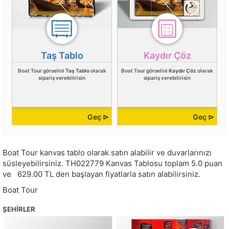
Taş Tablo
Kaydır Çöz
Boat Tour görselini
Taş Tablo
olarak
Boat Tour görselini
Kaydır Çöz
olarak
sipariş verebilirisin
sipariş verebilirisin
Geç ⊳
Geç ⊳
Boat Tour kanvas tablo olarak satın alabilir ve duvarlarınızı
süsleyebilirsiniz.
TH022779
Kanvas Tablosu toplam
5.0
puan
ve
629.00
TL den başlayan fiyatlarla satın alabilirsiniz.
Boat Tour
ŞEHIRLER