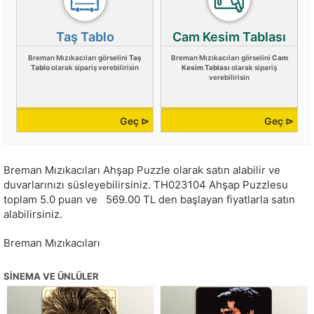
Taş Tablo
Cam Kesim Tablası
Breman Mızıkacıları görselini
Taş
Breman Mızıkacıları görselini
Cam
Tablo
olarak sipariş verebilirisin
Kesim Tablası
olarak sipariş
verebilirisin
Geç ⊳
Geç ⊳
Breman Mızıkacıları Ahşap Puzzle olarak satın alabilir ve
duvarlarınızı süsleyebilirsiniz.
TH023104
Ahşap Puzzlesu
toplam
5.0
puan ve
569.00
TL den başlayan fiyatlarla satın
alabilirsiniz.
Breman Mızıkacıları
SINEMA VE ÜNLÜLER