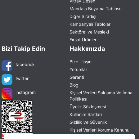
Vitray Desen
Mandala Boyama Tablosu
Diğer Sıradışı
Kampanyalı Tablolar
Sektörel ve Mesleki
Fırsat Ürünler
Bizi Takip Edin
Hakkımızda
Bize Ulaşın
facebook
Yorumlar
Garanti
twitter
Blog
instagram
Kişisel Verileri Saklama Ve İmha
Politikası
Üyelik Sözleşmesi
Kullanım Şartları
Gizlilik ve Güvenlik
Kişisel Verileri Koruma Kanunu
Mesafeli Satış Sözleşmesi