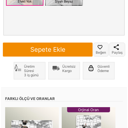
Efekt Yok
Siyah Beyaz
Sepete Ekle
Beğen
Paylaş
Üretim
Ücretsiz
Güvenli
Süresi
Kargo
Ödeme
3 iş günü
FARKLI ÖLÇÜ VE ORANLAR
Orjinal Oran