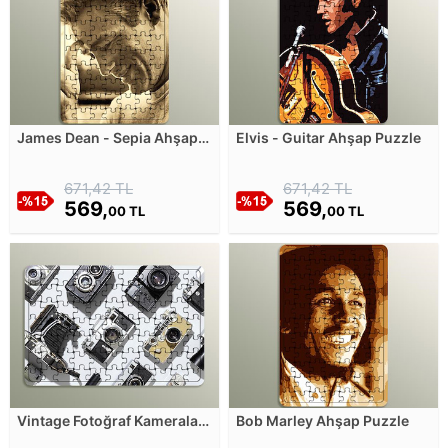
James Dean - Sepia Ahşap
Elvis - Guitar Ahşap Puzzle
Puzzle
671,42 TL
671,42 TL
569,
569,
00 TL
00 TL
Vintage Fotoğraf Kameraları
Bob Marley Ahşap Puzzle
Kompozisyon Ahşap Puzzle