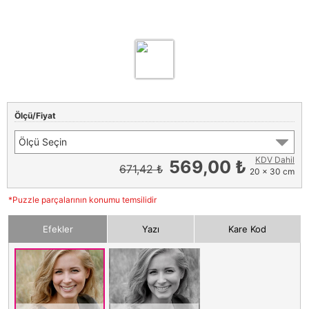
Ölçü/Fiyat
Ölçü Seçin
KDV Dahil
569,00 ₺
671,42 ₺
20 x 30 cm
*Puzzle parçalarının konumu temsilidir
Efekler
Yazı
Kare Kod