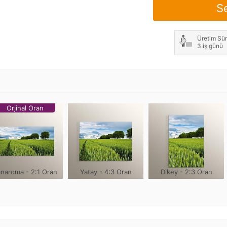
S
Not: Çerçeve genişliği h
Üretim Sür
3 iş günü
Orjinal Oran
naroma - 2:1 Oran
Yatay - 4:3 Oran
Dikey - 2:3 Oran