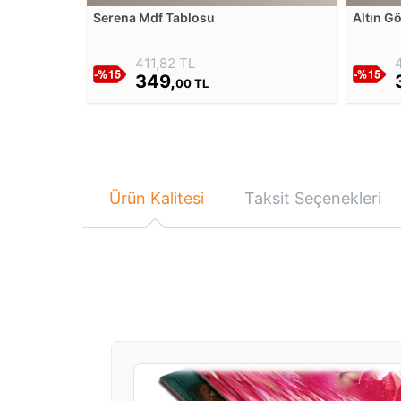
Serena Mdf Tablosu
Altın G
Tablos
411,82 TL
349,
00 TL
Ürün Kalitesi
Taksit Seçenekleri