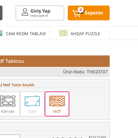
0
Giriş Yap
Sepetim
veya üye ol
CAM KESIM
TABLASI
AHŞAP
PUZZLE
df Tablosu
Ürün Kodu: TH023107
 /
Mdf Tablo Seçildi
Kanvas
Cam
Mdf
KDV Dahil