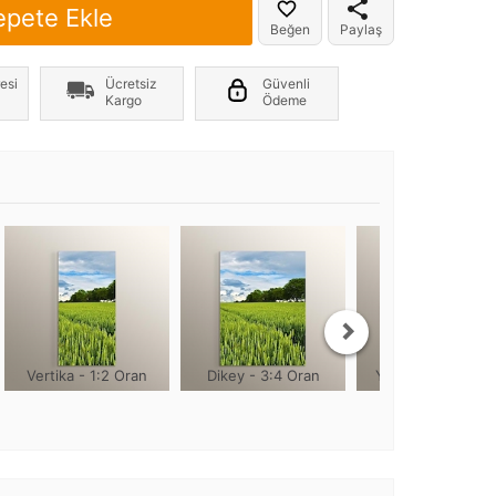
epete Ekle
Beğen
Paylaş
er yönde +2cm, yüksekliği 1cm olmaktadır
esi
Ücretsiz
Güvenli
Kargo
Ödeme
Vertika - 1:2 Oran
Dikey - 3:4 Oran
Yuvarlak - 1:1 Or