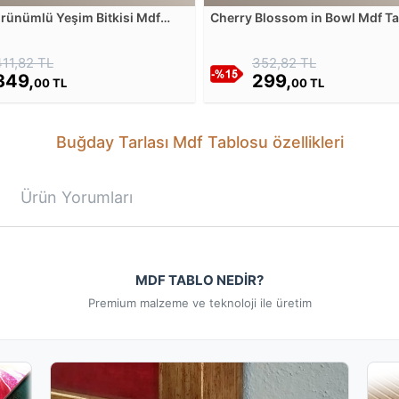
örünümlü Yeşim Bitkisi Mdf
Cherry Blossom in Bowl Mdf T
u
411,82 TL
352,82 TL
349,
299,
00 TL
00 TL
Buğday Tarlası Mdf Tablosu özellikleri
Ürün Yorumları
MDF TABLO NEDİR?
Premium malzeme ve teknoloji ile üretim