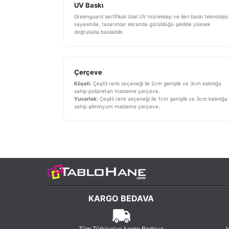
UV Baskı
Greenguard sertifikalı özel UV mürekkep ve ileri baskı teknolojisi
sayesinde, tasarımlar ekranda görüldüğü şekilde yüksek
doğrulukla basılabilir.
Çerçeve
Köşeli:
Çeşitli renk seçeneği ile 2cm genişlik ve 3cm kalınlığa
sahip poliüretan malzeme çerçeve.
Yuvarlak:
Çeşitli renk seçeneği ile 1cm genişlik ve 3cm kalınlığa
sahip aliminyum malzeme çerçeve.
KARGO BEDAVA
Tüm Türkiye’ye kargo Bedava
H