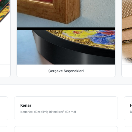
Çerçeve Seçenekleri
Kenar
H
Kenarları düzeltilmiş birinci sınıf düz mdf
D