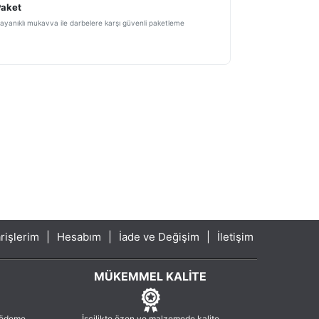
Paket
ayanıklı mukavva ile darbelere karşı güvenli paketleme
rişlerim
|
Hesabım
|
İade ve Değişim
|
İletişim
MÜKEMMEL KALITE
 ödeme.
İşçilikte özen ve malzemede kalite