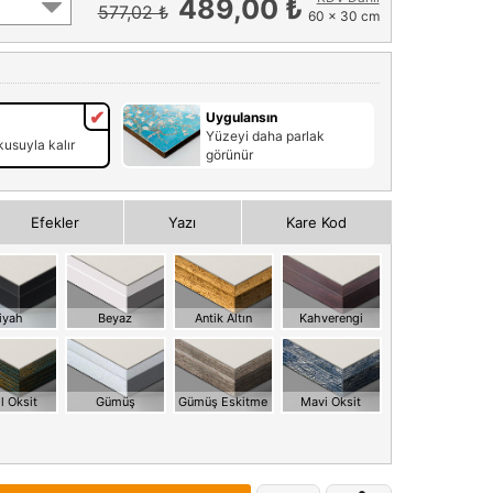
489,00 ₺
577,02 ₺
60 x 30 cm
Uygulansın
Yüzeyi daha parlak
usuyla kalır
görünür
Efekler
Yazı
Kare Kod
iyah
Beyaz
Antik Altın
Kahverengi
l Oksit
Gümüş
Gümüş Eskitme
Mavi Oksit