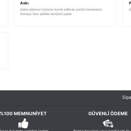
Askı
Askısı tablonun üsütüne monte edilerek üretimi tamamlanır.
D
Asmaya hazır şekilde sevkiyatı yapılır.
Sipa
%100 MEMNUNIYET
GÜVENLI ÖDEME
asar durumda yeniden üretim
Banka havalesi veya kredi kartı ile