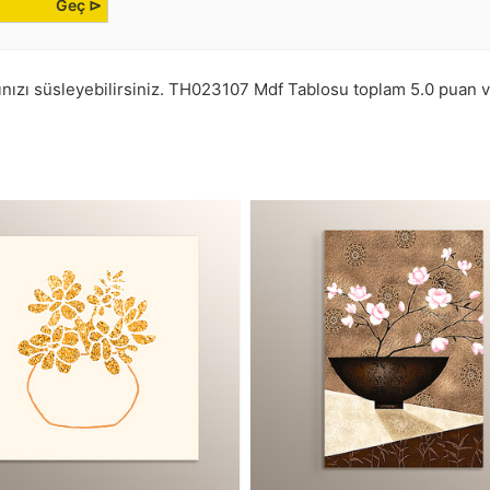
Geç ⊳
nızı süsleyebilirsiniz.
TH023107
Mdf Tablosu toplam
5.0
puan 