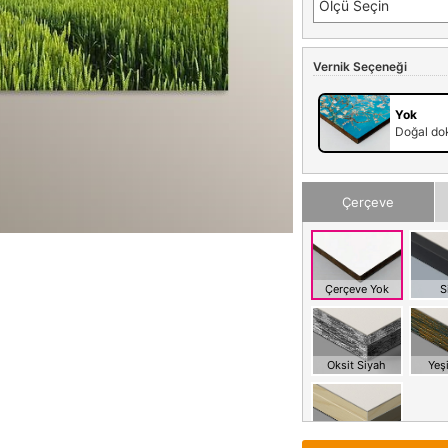
Ölçü Seçin
Vernik Seçeneği
Yok
Doğal dok
Çerçeve
Çerçeve Yok
S
Oksit Siyah
Yeşi
Meşe