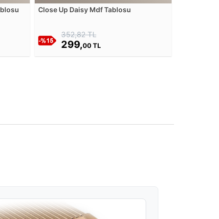
ablosu
Close Up Daisy Mdf Tablosu
352,82 TL
299,
00 TL