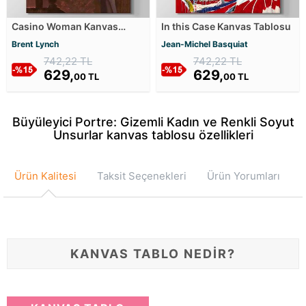
Casino Woman Kanvas
In this Case Kanvas Tablosu
Tablosu
Brent Lynch
Jean-Michel Basquiat
742,22 TL
742,22 TL
629,
629,
00 TL
00 TL
Büyüleyici Portre: Gizemli Kadın ve Renkli Soyut
Unsurlar kanvas tablosu özellikleri
Ürün Kalitesi
Taksit Seçenekleri
Ürün Yorumları
KANVAS TABLO NEDİR?