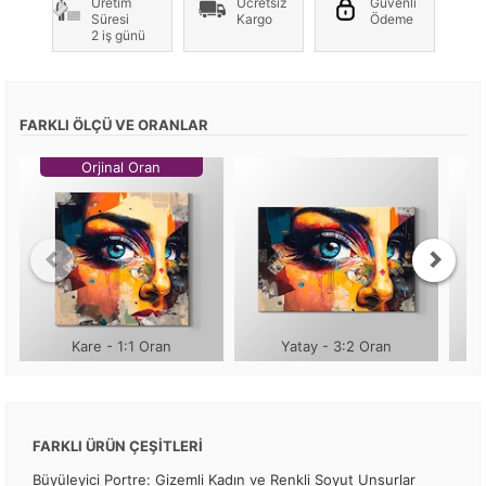
Üretim
Ücretsiz
Güvenli
Süresi
Kargo
Ödeme
2 iş günü
FARKLI ÖLÇÜ VE ORANLAR
Orjinal Oran
Kare - 1:1 Oran
Yatay - 3:2 Oran
FARKLI ÜRÜN ÇEŞİTLERİ
Büyüleyici Portre: Gizemli Kadın ve Renkli Soyut Unsurlar