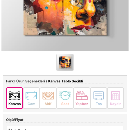
Farklı Ürün Seçenekleri /
Kanvas Tablo Seçildi
Kanvas
Cam
Mdf
Saat
Yapboz
Taş
Kaydır
Ölçü/Fiyat