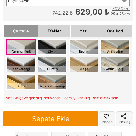
Ölçü Seçin
KDV Dahil
629,00 ₺
742,22 ₺
25 x 25 cm
Çerçeve
Efekler
Yazı
Kare Kod
Çerçeve Yok
Siyah
Beyaz
Antik Altın
Kahverengi
Gümüş
Meşe
Antik Fildişi
Altın
Açık Kahverengi
Not: Çerçeve genişliği her yönde +3cm, yüksekliği 3cm olmaktadır
Sepete Ekle
Beğen
Paylaş