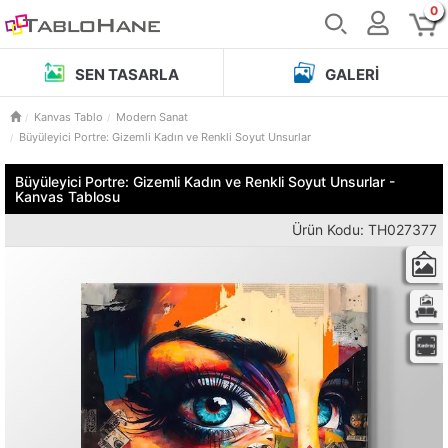
0
SEN TASARLA
GALERI
Kanvas Tablo
Modern Sanat
Büyüleyici Portre: Gizemli Kadın ve Renkli Soyut Unsurlar
Büyüleyici Portre: Gizemli Kadın ve Renkli Soyut Unsurlar -
Kanvas Tablosu
Ürün Kodu: TH027377