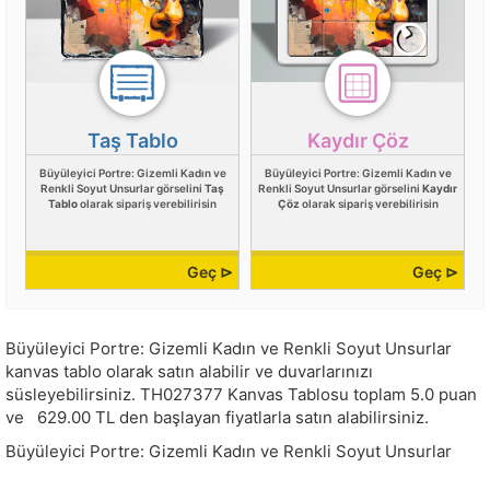
Taş Tablo
Kaydır Çöz
Büyüleyici Portre: Gizemli Kadın ve
Büyüleyici Portre: Gizemli Kadın ve
Renkli Soyut Unsurlar görselini
Taş
Renkli Soyut Unsurlar görselini
Kaydır
Tablo
olarak sipariş verebilirisin
Çöz
olarak sipariş verebilirisin
Geç ⊳
Geç ⊳
Büyüleyici Portre: Gizemli Kadın ve Renkli Soyut Unsurlar
kanvas tablo olarak satın alabilir ve duvarlarınızı
süsleyebilirsiniz.
TH027377
Kanvas Tablosu toplam
5.0
puan
ve
629.00
TL den başlayan fiyatlarla satın alabilirsiniz.
Büyüleyici Portre: Gizemli Kadın ve Renkli Soyut Unsurlar