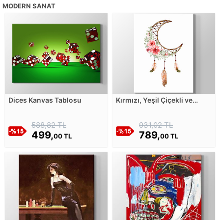
MODERN SANAT
Dices Kanvas Tablosu
Kırmızı, Yeşil Çiçekli ve
Tüylü Düşkapanı Kanvas
Tablosu
588,82 TL
931,02 TL
499,
789,
00 TL
00 TL