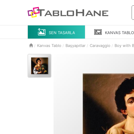
SEN TASARLA
KANVAS
TABL
Kanvas Tablo
Başyapıtlar
Caravaggio
Boy with B