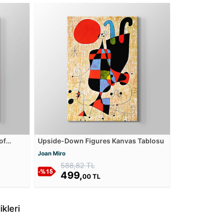
of
Upside-Down Figures Kanvas Tablosu
 Full
Joan Miro
588,82 TL
499,
00 TL
kleri