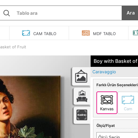
Ara
O
CAM
TABLO
MDF
TABLO
asket of Fruit
Boy with Basket of
Caravaggio
Farklı Ürün Seçenekleri
Kanvas
Cam
Ölçü/Fiyat
Ölçü Seçin