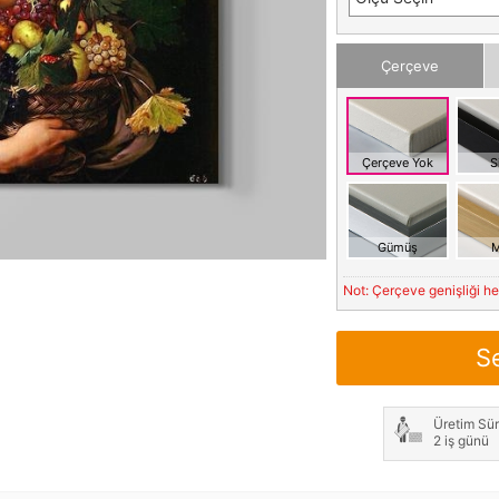
Çerçeve
Çerçeve Yok
S
Gümüş
M
Not: Çerçeve genişliği h
S
Üretim Sür
2 iş günü