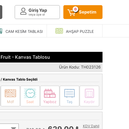
0
Giriş Yap
Sepetim
veya üye ol
CAM KESIM
TABLASI
AHŞAP
PUZZLE
 Fruit - Kanvas Tablosu
Ürün Kodu: TH023126
 /
Kanvas Tablo Seçildi
Mdf
Saat
Yapboz
Taş
Kaydır
KDV Dahil
629,00 ₺