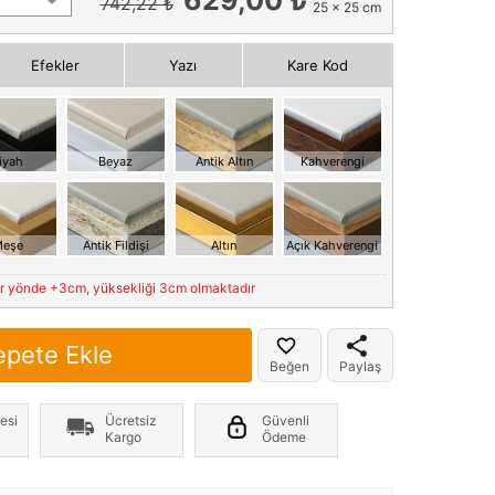
742,22 ₺
25 x 25 cm
Efekler
Yazı
Kare Kod
iyah
Beyaz
Antik Altın
Kahverengi
eşe
Antik Fildişi
Altın
Açık Kahverengi
er yönde +3cm, yüksekliği 3cm olmaktadır
epete Ekle
Beğen
Paylaş
esi
Ücretsiz
Güvenli
Kargo
Ödeme