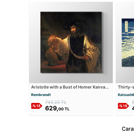
Aristotle with a Bust of Homer Kanvas
Thirty-
Tablosu
Breezy 
Rembrandt
Katsushi
742,22 TL
629,
00 TL
Cara