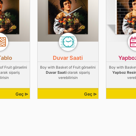
Tablo
Duvar Saati
Yapbo
f Fruit görselini
Boy with Basket of Fruit görselini
Boy with Basket 
arak sipariş
Duvar Saati
olarak sipariş
Yapboz Resi
irisin
verebilirisin
vereb
Geç ⊳
Geç ⊳