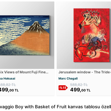
six Views of Mount Fuji Fine
Jerusalem window - The Tride 
Day Kanvas Tablosu
Judah - Estudo do vitral Juda -
ka Hokusai
Marc Chagall
Kanvas Tablosu
588,82 TL
588,82 TL
499,
499,
00 TL
00 TL
vaggio Boy with Basket of Fruit kanvas tablosu özelli