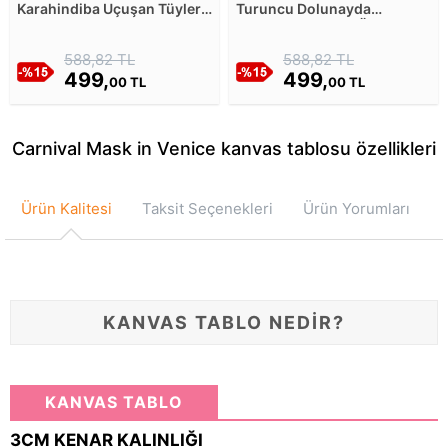
Karahindiba Uçuşan Tüyler
Turuncu Dolunayda
Kanvas Tablosu
Karanlıktaki Dalın Üstündeki
Kedi Kanvas Tablosu
588,82 TL
588,82 TL
499,
499,
00 TL
00 TL
Carnival Mask in Venice kanvas tablosu özellikleri
Ürün Kalitesi
Taksit Seçenekleri
Ürün Yorumları
KANVAS TABLO NEDİR?
KANVAS TABLO
3CM KENAR KALINLIĞI