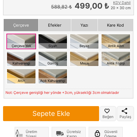
KDV Dahil
499,00 ₺
588,82 ₺
20 x 30 cm
Çerçeve
Efekler
Yazı
Kare Kod
Çerçeve Yok
Siyah
Beyaz
Antik Altın
Kahverengi
Gümüş
Meşe
Antik Fildişi
Altın
Açık Kahverengi
Not: Çerçeve genişliği her yönde +3cm, yüksekliği 3cm olmaktadır
Sepete Ekle
Beğen
Paylaş
Üretim
Ücretsiz
Güvenli
Süresi
Kargo
Ödeme