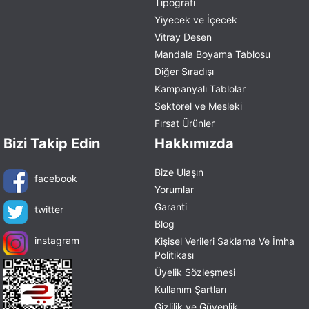
Tipografi
Yiyecek ve İçecek
Vitray Desen
Mandala Boyama Tablosu
Diğer Sıradışı
Kampanyalı Tablolar
Sektörel ve Mesleki
Fırsat Ürünler
Bizi Takip Edin
Hakkımızda
Bize Ulaşın
facebook
Yorumlar
Garanti
twitter
Blog
instagram
Kişisel Verileri Saklama Ve İmha
Politikası
Üyelik Sözleşmesi
Kullanım Şartları
Gizlilik ve Güvenlik