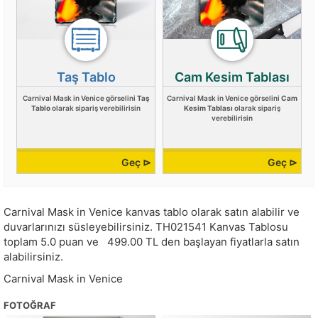
Taş Tablo
Cam Kesim Tablası
Carnival Mask in Venice görselini
Taş
Carnival Mask in Venice görselini
Cam
Tablo
olarak sipariş verebilirisin
Kesim Tablası
olarak sipariş
verebilirisin
Geç ⊳
Geç ⊳
Carnival Mask in Venice kanvas tablo olarak satın alabilir ve
duvarlarınızı süsleyebilirsiniz.
TH021541
Kanvas Tablosu
toplam
5.0
puan ve
499.00
TL den başlayan fiyatlarla satın
alabilirsiniz.
Carnival Mask in Venice
FOTOĞRAF