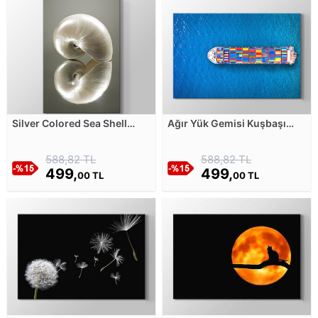
Silver Colored Sea Shell
Ağır Yük Gemisi Kuşbaşı
Kanvas Tablosu
Çekim Kanvas Tablosu
588,82 TL
588,82 TL
499,
499,
00 TL
00 TL