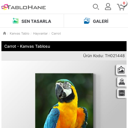
0
SEN TASARLA
GALERI
Kanvas Tablo
Hayvanlar
Carrot
Carrot - Kanvas Tablosu
Ürün Kodu: TH021448