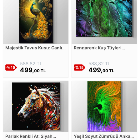
Majestik Tavus Kuşu: Canlı
Rengarenk Kuş Tüyleri
Mavi ve Sarı Tüyleri ile
Kanvas Tablosu
Görkemli Duruş Kanvas
588,82 TL
588,82 TL
Tablosu
499,
499,
00 TL
00 TL
Parlak Renkli At: Siyah
Yeşil Soyut Zümrüdü Anka