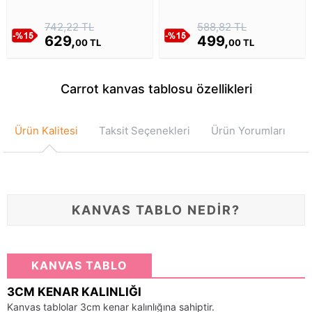
Zeminde Canlı Noktalarla
Kuşu Kanvas Tablosu
Üretken Sanat Kanvas
742,22 TL
588,82 TL
Tablosu
629,
499,
00 TL
00 TL
Carrot kanvas tablosu özellikleri
Ürün Kalitesi
Taksit Seçenekleri
Ürün Yorumları
KANVAS TABLO NEDİR?
KANVAS TABLO
3CM KENAR KALINLIĞI
Kanvas tablolar 3cm kenar kalınlığına sahiptir.