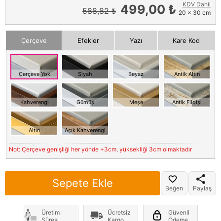
KDV Dahil
499,00 ₺
588,82 ₺
20 x 30 cm
Çerçeve
Efekler
Yazı
Kare Kod
Çerçeve Yok
Siyah
Beyaz
Antik Altın
Kahverengi
Gümüş
Meşe
Antik Fildişi
Altın
Açık Kahverengi
Not: Çerçeve genişliği her yönde +3cm, yüksekliği 3cm olmaktadır
Sepete Ekle
Beğen
Paylaş
Üretim
Ücretsiz
Güvenli
Süresi
Kargo
Ödeme