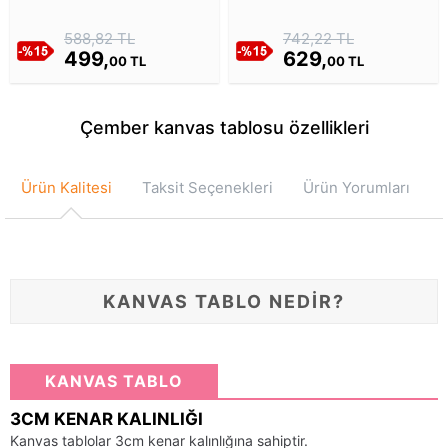
Optik Yanılsama Kanvas
Tablosu
588,82 TL
742,22 TL
499,
629,
00 TL
00 TL
Çember kanvas tablosu özellikleri
Ürün Kalitesi
Taksit Seçenekleri
Ürün Yorumları
KANVAS TABLO NEDİR?
KANVAS TABLO
3CM KENAR KALINLIĞI
Kanvas tablolar 3cm kenar kalınlığına sahiptir.