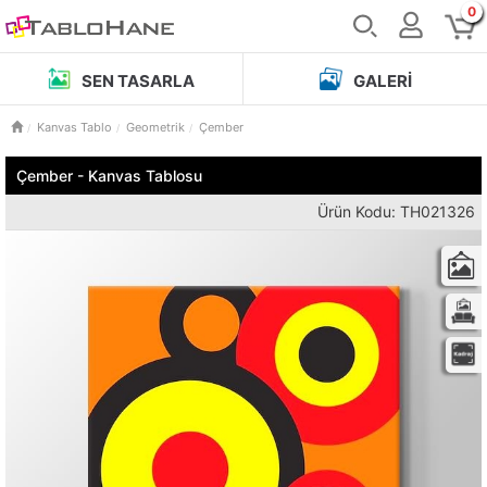
0
SEN TASARLA
GALERI
Kanvas Tablo
Geometrik
Çember
Çember - Kanvas Tablosu
Ürün Kodu: TH021326