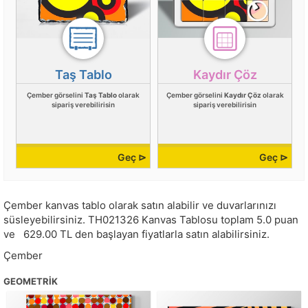
Taş Tablo
Kaydır Çöz
Çember görselini
Taş Tablo
olarak
Çember görselini
Kaydır Çöz
olarak
sipariş verebilirisin
sipariş verebilirisin
Geç ⊳
Geç ⊳
Çember kanvas tablo olarak satın alabilir ve duvarlarınızı
süsleyebilirsiniz.
TH021326
Kanvas Tablosu toplam
5.0
puan
ve
629.00
TL den başlayan fiyatlarla satın alabilirsiniz.
Çember
GEOMETRIK