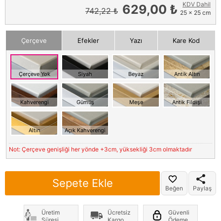
KDV Dahil
629,00 ₺
742,22 ₺
25 x 25 cm
Çerçeve
Efekler
Yazı
Kare Kod
Çerçeve Yok
Siyah
Beyaz
Antik Altın
Kahverengi
Gümüş
Meşe
Antik Fildişi
Altın
Açık Kahverengi
Not: Çerçeve genişliği her yönde +3cm, yüksekliği 3cm olmaktadır
Sepete Ekle
Beğen
Paylaş
Üretim
Ücretsiz
Güvenli
Süresi
Kargo
Ödeme