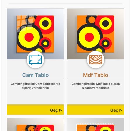
Cam Tablo
Mdf Tablo
Çember görselini
Cam Tablo
olarak
Çember görselini
Mdf Tablo
olarak
sipariş verebilirisin
sipariş verebilirisin
Geç ⊳
Geç ⊳