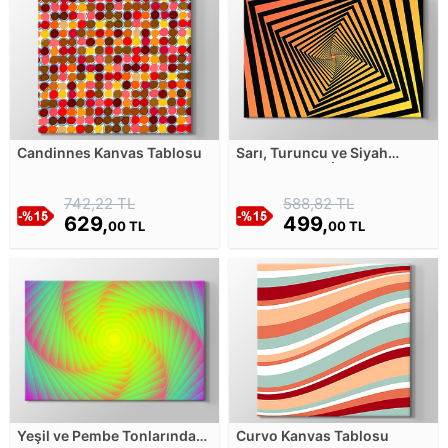
Candinnes Kanvas Tablosu
Sarı, Turuncu ve Siyah
Kıvrımlı Optik İllüzyon
Kanvas Tablosu
742,22 TL
588,82 TL
629,
499,
00 TL
00 TL
Yeşil ve Pembe Tonlarında
Curvo Kanvas Tablosu