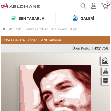
0
SEN TASARLA
GALERI
Mdf Tablo
Sinema ve Ünlüler
Che Guevara - Cigar
Che Guevara - Cigar - Mdf Tablosu
Ürün Kodu: TH021758