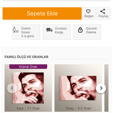
Sepete Ekle
Beğen
Paylaş
Üretim
Ücretsiz
Güvenli
Süresi
Kargo
Ödeme
3 iş günü
FARKLI ÖLÇÜ VE ORANLAR
Orjinal Oran
Kare - 1:1 Oran
Yatay - 3:2 Oran