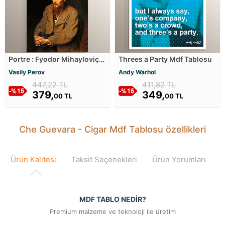
Portre : Fyodor Mihayloviç
Threes a Party Mdf Tablosu
Dostoyevski Mdf Tablosu
Vasily Perov
Andy Warhol
447,22 TL
411,82 TL
379,
349,
00 TL
00 TL
Che Guevara - Cigar Mdf Tablosu özellikleri
Ürün Kalitesi
Taksit Seçenekleri
Ürün Yorumları
MDF TABLO NEDİR?
Premium malzeme ve teknoloji ile üretim