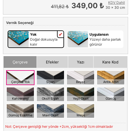
KDV Dahil
349,00 ₺
411,82 ₺
30 x 30 cm
Vernik Seçeneği
Yok
Uygulansın
Doğal dokusuyla
Yüzeyi daha parlak
kalır
görünür
Çerçeve
Efekler
Yazı
Kare Kod
Çerçeve Yok
Siyah
Beyaz
Antik Altın
Kahverengi
Oksit Siyah
Yeşil Oksit
Gümüş
Gümüş Eskitme
Mavi Oksit
Meşe
Not: Çerçeve genişliği her yönde +2cm, yüksekliği 1cm olmaktadır