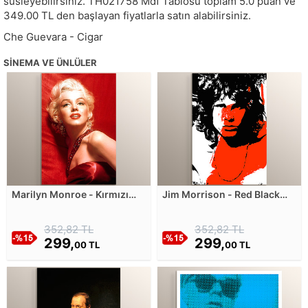
süsleyebilirsiniz.
TH021758
Mdf Tablosu toplam
5.0
puan ve
349.00
TL den başlayan fiyatlarla satın alabilirsiniz.
Che Guevara - Cigar
SINEMA VE ÜNLÜLER
Marilyn Monroe - Kırmızı
Jim Morrison - Red Black
Mdf Tablosu
Mdf Tablosu
352,82 TL
352,82 TL
299,
299,
00 TL
00 TL