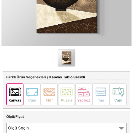
Farklı Ürün Seçenekleri /
Kanvas Tablo Seçildi
Kanvas
Cam
Mdf
Puzzle
Yapboz
Taş
Cam
Ölçü/Fiyat
Ölçü Seçin