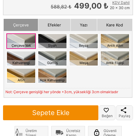
KDV Dahil
499,00 ₺
588,82 ₺
20 x 30 cm
Çerçeve
Efekler
Yazı
Kare Kod
Çerçeve Yok
Siyah
Beyaz
Antik Altın
Kahverengi
Gümüş
Meşe
Antik Fildişi
Altın
Açık Kahverengi
Not: Çerçeve genişliği her yönde +3cm, yüksekliği 3cm olmaktadır
Sepete Ekle
Beğen
Paylaş
Üretim
Ücretsiz
Güvenli
Süresi
Kargo
Ödeme