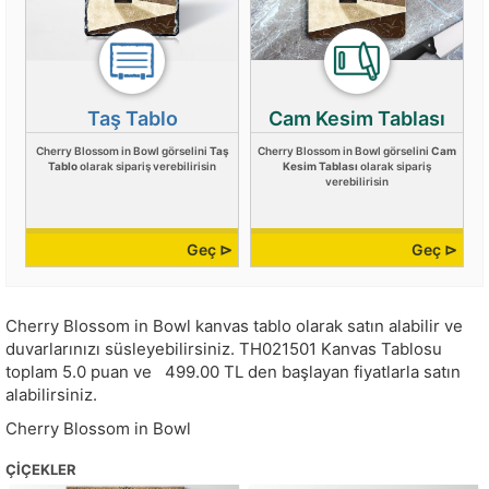
Taş Tablo
Cam Kesim Tablası
Cherry Blossom in Bowl görselini
Taş
Cherry Blossom in Bowl görselini
Cam
Tablo
olarak sipariş verebilirisin
Kesim Tablası
olarak sipariş
verebilirisin
Geç ⊳
Geç ⊳
Cherry Blossom in Bowl kanvas tablo olarak satın alabilir ve
duvarlarınızı süsleyebilirsiniz.
TH021501
Kanvas Tablosu
toplam
5.0
puan ve
499.00
TL den başlayan fiyatlarla satın
alabilirsiniz.
Cherry Blossom in Bowl
ÇIÇEKLER