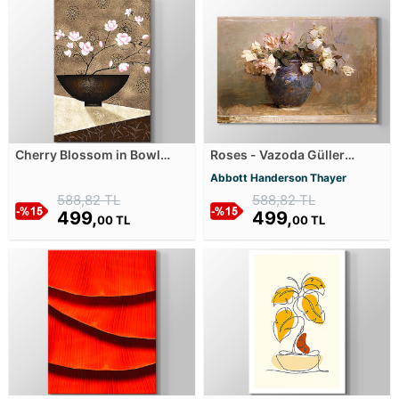
Cherry Blossom in Bowl
Roses - Vazoda Güller
Kanvas Tablosu
Kanvas Tablosu
Abbott Handerson Thayer
588,82 TL
588,82 TL
499,
499,
00 TL
00 TL