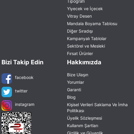
Tipografi
Yiyecek ve İçecek
Vitray Desen
Mandala Boyama Tablosu
Diğer Sıradışı
Kampanyalı Tablolar
Sektörel ve Mesleki
Fırsat Ürünler
Bizi Takip Edin
Hakkımızda
Bize Ulaşın
facebook
Yorumlar
Garanti
twitter
Blog
instagram
Kişisel Verileri Saklama Ve İmha
Politikası
Üyelik Sözleşmesi
Kullanım Şartları
Gizlilik ve Güvenlik