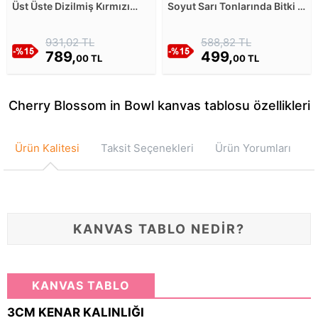
Üst Üste Dizilmiş Kırmızı
Soyut Sarı Tonlarında Bitki -
Yapraklar Kanvas Tablosu
1 Kanvas Tablosu
931,02 TL
588,82 TL
789,
499,
00 TL
00 TL
Cherry Blossom in Bowl kanvas tablosu özellikleri
Ürün Kalitesi
Taksit Seçenekleri
Ürün Yorumları
KANVAS TABLO NEDİR?
KANVAS TABLO
3CM KENAR KALINLIĞI