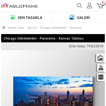
0
SEN TASARLA
GALERI
Kanvas Tablo
Şehirler
Chicago Gökdelenleri - Panorama
Chicago Gökdelenleri - Panorama - Kanvas Tablosu
Ürün Kodu: TH023019