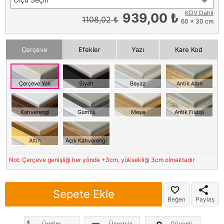
KDV Dahil
939,00 ₺
1108,02 ₺
60 x 30 cm
Çerçeve
Efekler
Yazı
Kare Kod
Çerçeve Yok
Siyah
Beyaz
Antik Altın
Kahverengi
Gümüş
Meşe
Antik Fildişi
Altın
Açık Kahverengi
Not: Çerçeve genişliği her yönde +3cm, yüksekliği 3cm olmaktadır
Sepete Ekle
Beğen
Paylaş
Üretim
Ücretsiz
Güvenli