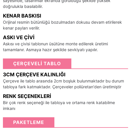
sayesinde, tasarımlar ekranda görüldüğü şekilde yüksek
doğrulukla basılabilir.
KENAR BASKISI
Orijinal resmin bütünlüğü bozulmadan dokusu devam etirilerek
kenar payları verilir.
ASKI VE ÇIVI
Askısı ve çivisi tablonun üsütüne monte edilerek üretimi
tamamlanır. Asmaya hazır şekilde sevkiyatı yapılır.
ÇERÇEVELİ TABLO
3CM ÇERÇEVE KALINLIĞI
Çerçeve ile tablo arasında 2cm boşluk bulunmaktadır bu durum
tabloya fark katmaktadır. Çerçeveler poliüretan'den üretlmiştir
RENK SEÇENEKLERI
Bir çok renk seçeneği ile tabloya ve ortama renk katabilme
imkanı
PAKETLEME