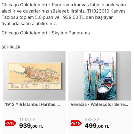
Chicago Gökdelenleri - Panorama kanvas tablo olarak satın
alabilir ve duvarlarınızı süsleyebilirsiniz.
TH023019
Kanvas
Tablosu toplam
5.0
puan ve
939.00
TL den başlayan
fiyatlarla satın alabilirsiniz.
Chicago Gökdelenleri - Skyline Panorama
ŞEHIRLER
1912 Yılı İstanbul Haritası
Venezia - Watercolor Series
Kanvas Tablosu
II Kanvas Tablosu
1108,02 TL
588,82 TL
939,
499,
00 TL
00 TL