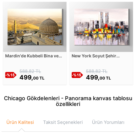
Mardin'de Kubbeli Bina ve
New York Soyut Şehir
Manzarası Kanvas Tablosu
Kanvas Tablosu
588,82 TL
588,82 TL
499,
499,
00 TL
00 TL
Chicago Gökdelenleri - Panorama kanvas tablosu
özellikleri
Ürün Kalitesi
Taksit Seçenekleri
Ürün Yorumları