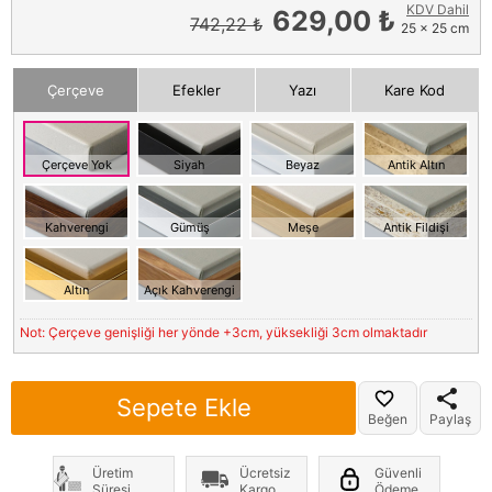
KDV Dahil
629,00 ₺
742,22 ₺
25 x 25 cm
Çerçeve
Efekler
Yazı
Kare Kod
Çerçeve Yok
Siyah
Beyaz
Antik Altın
Kahverengi
Gümüş
Meşe
Antik Fildişi
Altın
Açık Kahverengi
Not: Çerçeve genişliği her yönde +3cm, yüksekliği 3cm olmaktadır
Sepete Ekle
Beğen
Paylaş
Üretim
Ücretsiz
Güvenli
Süresi
Kargo
Ödeme