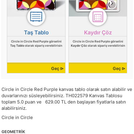
Taş Tablo
Kaydır Çöz
Circle in Circle Red Purple görselini
Circle in Circle Red Purple görselini
Taş Tablo
olarak sipariş verebilirisin
Kaydır Çöz
olarak sipariş verebilirisin
Geç ⊳
Geç ⊳
Circle in Circle Red Purple kanvas tablo olarak satın alabilir ve
duvarlarınızı süsleyebilirsiniz.
TH022579
Kanvas Tablosu
toplam
5.0
puan ve
629.00
TL den başlayan fiyatlarla satın
alabilirsiniz.
Circle in Circle
GEOMETRIK