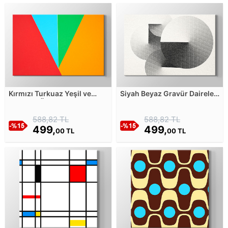
Kırmızı Turkuaz Yeşil ve
Siyah Beyaz Gravür Daireler
Turuncu Üçgenler Kanvas
Kanvas Tablosu
Tablosu
588,82 TL
588,82 TL
499,
499,
00 TL
00 TL