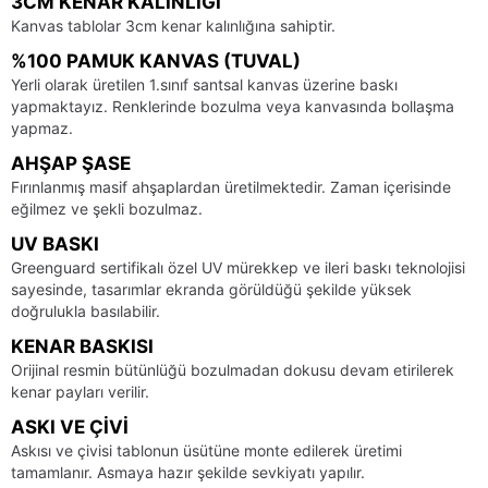
3CM KENAR KALINLIĞI
Kanvas tablolar 3cm kenar kalınlığına sahiptir.
%100 PAMUK KANVAS (TUVAL)
Yerli olarak üretilen 1.sınıf santsal kanvas üzerine baskı
yapmaktayız. Renklerinde bozulma veya kanvasında bollaşma
yapmaz.
AHŞAP ŞASE
Fırınlanmış masif ahşaplardan üretilmektedir. Zaman içerisinde
eğilmez ve şekli bozulmaz.
UV BASKI
Greenguard sertifikalı özel UV mürekkep ve ileri baskı teknolojisi
sayesinde, tasarımlar ekranda görüldüğü şekilde yüksek
doğrulukla basılabilir.
KENAR BASKISI
Orijinal resmin bütünlüğü bozulmadan dokusu devam etirilerek
kenar payları verilir.
ASKI VE ÇIVI
Askısı ve çivisi tablonun üsütüne monte edilerek üretimi
tamamlanır. Asmaya hazır şekilde sevkiyatı yapılır.