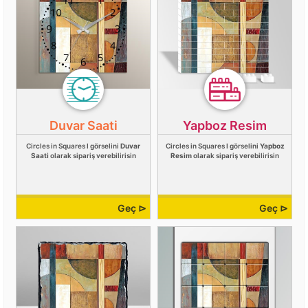
Duvar Saati
Yapboz Resim
Circles in Squares I görselini
Duvar
Circles in Squares I görselini
Yapboz
Saati
olarak sipariş verebilirisin
Resim
olarak sipariş verebilirisin
Geç ⊳
Geç ⊳