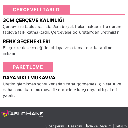
ÇERÇEVELİ TABLO
3CM ÇERÇEVE KALINLIĞI
Çerçeve ile tablo arasında 2cm boşluk bulunmaktadır bu durum
tabloya fark katmaktadır. Çerçeveler poliüretan'den üretlmiştir
RENK SEÇENEKLERI
Bir çok renk seçeneği ile tabloya ve ortama renk katabilme
imkanı
PAKETLEME
DAYANIKLI MUKAVVA
Üretim işleminden sonra kenarları zarar görmemesi için sarılır ve
daha sonra kalın mukavva ile darbelere karşı dayanıklı paketi
yapılır.
Siparişlerim
|
Hesabım
|
İade ve Değişim
|
İletişim