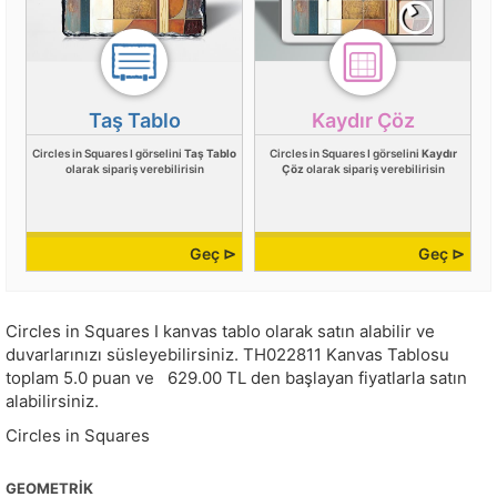
Taş Tablo
Kaydır Çöz
Circles in Squares I görselini
Taş Tablo
Circles in Squares I görselini
Kaydır
olarak sipariş verebilirisin
Çöz
olarak sipariş verebilirisin
Geç ⊳
Geç ⊳
Circles in Squares I kanvas tablo olarak satın alabilir ve
duvarlarınızı süsleyebilirsiniz.
TH022811
Kanvas Tablosu
toplam
5.0
puan ve
629.00
TL den başlayan fiyatlarla satın
alabilirsiniz.
Circles in Squares
GEOMETRIK