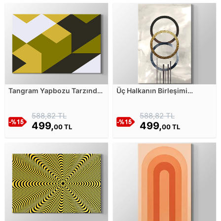
Tangram Yapbozu Tarzında
Üç Halkanın Birleşimi
Renkli Şekiller - 3 Kanvas
Kanvas Tablosu
Tablosu
588,82 TL
588,82 TL
499,
499,
00 TL
00 TL