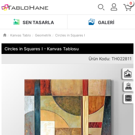
0
SEN TASARLA
GALERI
Kanvas Tablo
Geometrik
Circles in Squares I
Circles in Squares I - Kanvas Tablosu
Ürün Kodu: TH022811