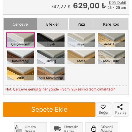
KDV Dahil
629,00 ₺
742,22 ₺
25 x 25 cm
Çerçeve
Efekler
Yazı
Kare Kod
Çerçeve Yok
Siyah
Beyaz
Antik Altın
Kahverengi
Gümüş
Meşe
Antik Fildişi
Altın
Açık Kahverengi
Not: Çerçeve genişliği her yönde +3cm, yüksekliği 3cm olmaktadır
Sepete Ekle
Beğen
Paylaş
Üretim
Ücretsiz
Güvenli
Süresi
Kargo
Ödeme