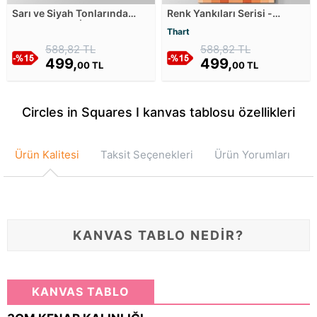
Sarı ve Siyah Tonlarında
Renk Yankıları Serisi -
Kıvrımlı Optik İllüzyon
Turuncu Somon Tonları
Thart
Kanvas Tablosu
Kanvas Tablosu
588,82 TL
588,82 TL
499,
499,
00 TL
00 TL
Circles in Squares I kanvas tablosu özellikleri
Ürün Kalitesi
Taksit Seçenekleri
Ürün Yorumları
KANVAS TABLO NEDİR?
KANVAS TABLO