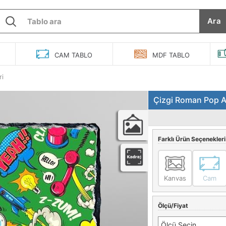
Ara
O
CAM
TABLO
MDF
TABLO
ri
Çizgi Roman Pop Ar
Farklı Ürün Seçenekleri
Kanvas
Cam
Ölçü/Fiyat
Ölçü Seçin