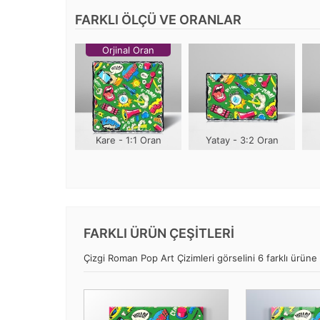
FARKLI ÖLÇÜ VE ORANLAR
Orjinal Oran
Kare - 1:1 Oran
Yatay - 3:2 Oran
FARKLI ÜRÜN ÇEŞİTLERİ
Çizgi Roman Pop Art Çizimleri görselini 6 farklı ürüne 