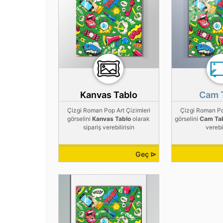
Kanvas Tablo
Cam 
Çizgi Roman Pop Art Çizimleri
Çizgi Roman Po
görselini
Kanvas Tablo
olarak
görselini
Cam Ta
sipariş verebilirisin
verebil
Geç ⊳