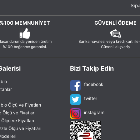
Sipa
%100 MEMNUNIYET
GÜVENLI ÖDEME
asar durumda yeniden üretim
Banka havalesi veya kredi kartı ile
%100 beğenme garantisi.
Güvenli alışveriş
alerisi
Bizi Takip Edin
blo
facebook
tanlar
twitter
lo Ölçü ve Fiyatları
instagram
 Ölçü ve Fiyatları
Ölçü ve Fiyatları
le Ölçü ve Fiyatları
odelleri