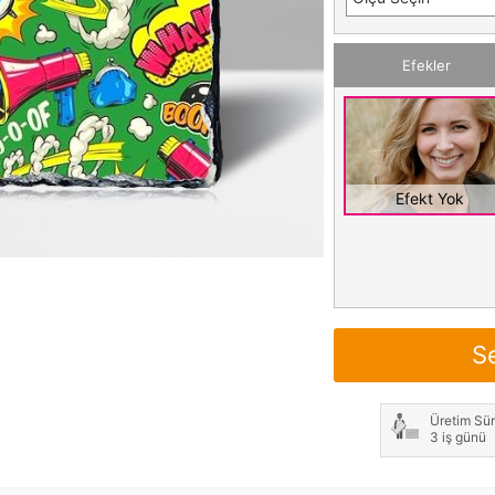
Efekler
Efekt Yok
S
Üretim Sür
3 iş günü