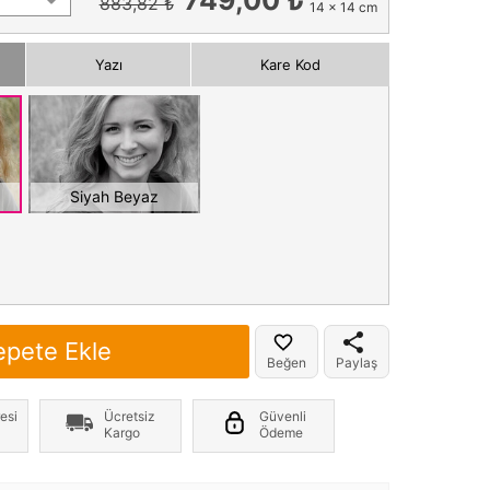
883,82 ₺
14 x 14 cm
Yazı
Kare Kod
Siyah Beyaz
epete Ekle
Beğen
Paylaş
esi
Ücretsiz
Güvenli
Kargo
Ödeme