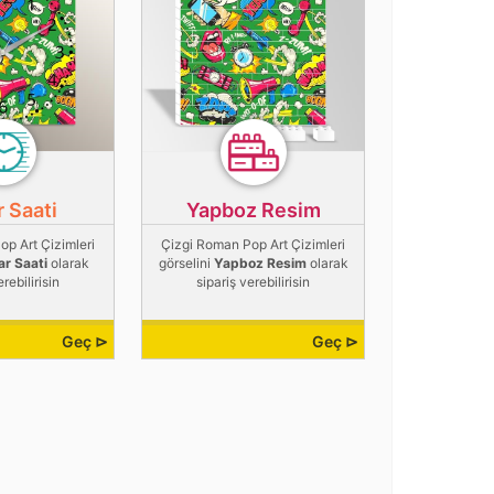
 Saati
Yapboz Resim
p Art Çizimleri
Çizgi Roman Pop Art Çizimleri
r Saati
olarak
görselini
Yapboz Resim
olarak
erebilirisin
sipariş verebilirisin
Geç ⊳
Geç ⊳