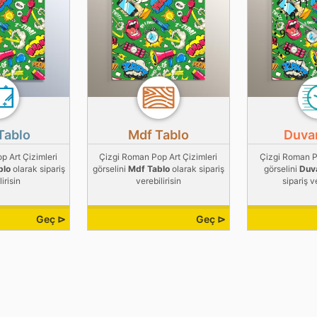
Tablo
Mdf Tablo
Duvar
p Art Çizimleri
Çizgi Roman Pop Art Çizimleri
Çizgi Roman Po
blo
olarak sipariş
görselini
Mdf Tablo
olarak sipariş
görselini
Duva
irisin
verebilirisin
sipariş v
Geç ⊳
Geç ⊳