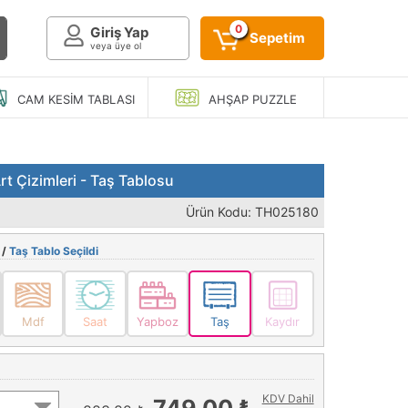
0
Giriş Yap
Sepetim
veya üye ol
CAM KESIM
TABLASI
AHŞAP
PUZZLE
t Çizimleri - Taş Tablosu
Ürün Kodu: TH025180
 /
Taş Tablo Seçildi
Mdf
Saat
Yapboz
Taş
Kaydır
KDV Dahil
749,00 ₺