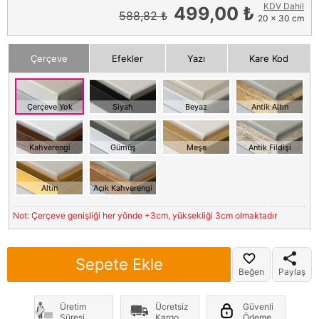
KDV Dahil
499,00 ₺
588,82 ₺
20 x 30 cm
Çerçeve
Efekler
Yazı
Kare Kod
Çerçeve Yok
Siyah
Beyaz
Antik Altın
Kahverengi
Gümüş
Meşe
Antik Fildişi
Altın
Açık Kahverengi
Not: Çerçeve genişliği her yönde +3cm, yüksekliği 3cm olmaktadır
Sepete Ekle
Beğen
Paylaş
Üretim
Ücretsiz
Güvenli
Süresi
Kargo
Ödeme