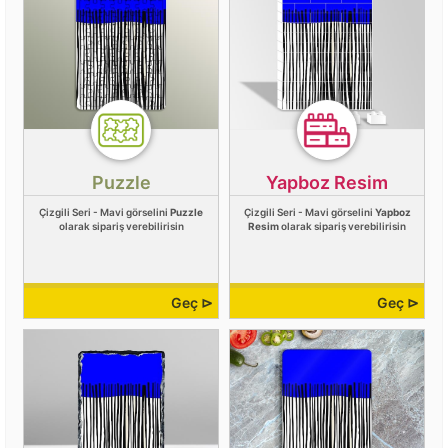
Puzzle
Yapboz Resim
Çizgili Seri - Mavi görselini
Puzzle
Çizgili Seri - Mavi görselini
Yapboz
olarak sipariş verebilirisin
Resim
olarak sipariş verebilirisin
Geç ⊳
Geç ⊳