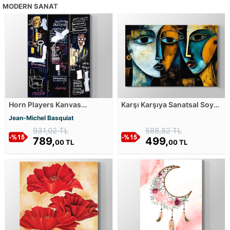
MODERN SANAT
Horn Players Kanvas
Karşı Karşıya Sanatsal Soyut
Tablosu
Portreler Kanvas Tablosu
Jean-Michel Basquiat
931,02 TL
588,82 TL
789,
499,
00 TL
00 TL