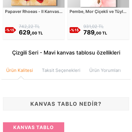
Papaver Rhoeas - II Kanvas
Pembe, Mor Çiçekli ve Tüylü
Tablosu
Düşkapanı Kanvas Tablosu
742,22 TL
931,02 TL
629,
789,
00 TL
00 TL
Çizgili Seri - Mavi kanvas tablosu özellikleri
Ürün Kalitesi
Taksit Seçenekleri
Ürün Yorumları
KANVAS TABLO NEDİR?
KANVAS TABLO